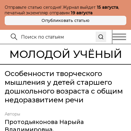
Отправьте статью сегодня! Журнал выйдет
15 августа
,
печатный экземпляр отправим
19 августа
Опубликовать статью
МОЛОДОЙ УЧЁНЫЙ
Особенности творческого
мышления у детей старшего
дошкольного возраста с общим
недоразвитием речи
Авторы
Протодьяконова Нарыйа
Владимировна
,