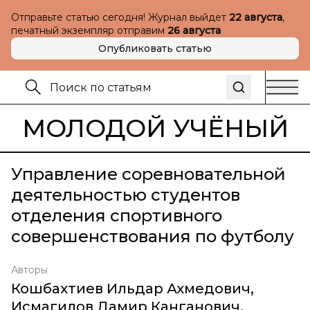
Отправьте статью сегодня! Журнал выйдет
22 августа
,
печатный экземпляр отправим
26 августа
Опубликовать статью
МОЛОДОЙ УЧЁНЫЙ
Управление соревновательной
деятельностью студентов
отделения спортивного
совершенствования по футболу
Авторы
Кошбахтиев Ильдар Ахмедович
,
Исмагилов Дамир Канганович
,