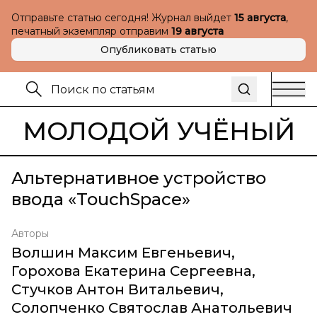
Отправьте статью сегодня! Журнал выйдет
15 августа
,
печатный экземпляр отправим
19 августа
Опубликовать статью
МОЛОДОЙ УЧЁНЫЙ
Альтернативное устройство
ввода «TouchSpace»
Авторы
Волшин Максим Евгеньевич
,
Горохова Екатерина Сергеевна
,
Стучков Антон Витальевич
,
Солопченко Святослав Анатольевич