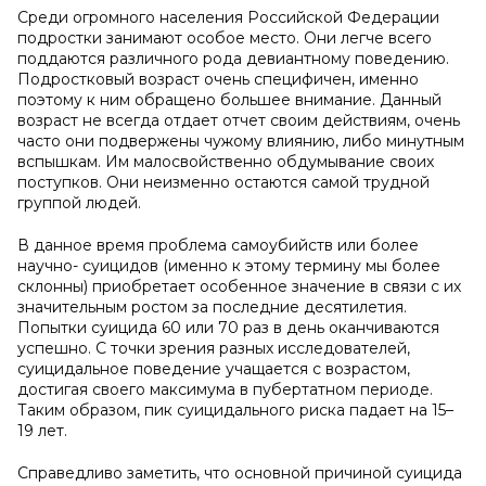
Среди огромного населения Российской Федерации
подростки занимают особое место. Они легче всего
поддаются различного рода девиантному поведению.
Подростковый возраст очень специфичен, именно
поэтому к ним обращено большее внимание. Данный
возраст не всегда отдает отчет своим действиям, очень
часто они подвержены чужому влиянию, либо минутным
вспышкам. Им малосвойственно обдумывание своих
поступков. Они неизменно остаются самой трудной
группой людей.
В данное время проблема самоубийств или более
научно- суицидов (именно к этому термину мы более
склонны) приобретает особенное значение в связи с их
значительным ростом за последние десятилетия.
Попытки суицида 60 или 70 раз в день оканчиваются
успешно. С точки зрения разных исследователей,
суицидальное поведение учащается с возрастом,
достигая своего максимума в пубертатном периоде.
Таким образом, пик суицидального риска падает на 15–
19 лет.
Справедливо заметить, что основной причиной суицида