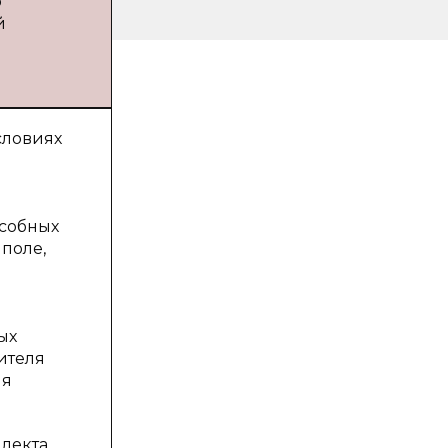
о
й
словиях
особных
поле,
ых
ителя
ля
лекта