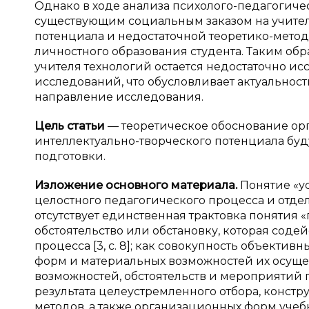
Однако в ходе анализа психолого-педагогич
существующим социальным заказом на учител
потенциала и недостаточной теоретико-мето
личностного образования студента. Таким об
учителя технологий остается недостаточно и
исследований, что обусловливает актуальнос
направление исследования.
Цель статьи
— теоретическое обоснование ор
интеллектуально-творческого потенциала бу
подготовки.
Изложение основного материала.
Понятие «ус
целостного педагогического процесса и отде
отсутствует единственная трактовка понятия 
обстоятельство или обстановку, которая сод
процесса [3, с. 8]; как совокупность объекти
форм и материальных возможностей их осуществ
возможностей, обстоятельств и мероприятий п
результата целеустремленного отбора, конст
методов, а также организационных форм учеб