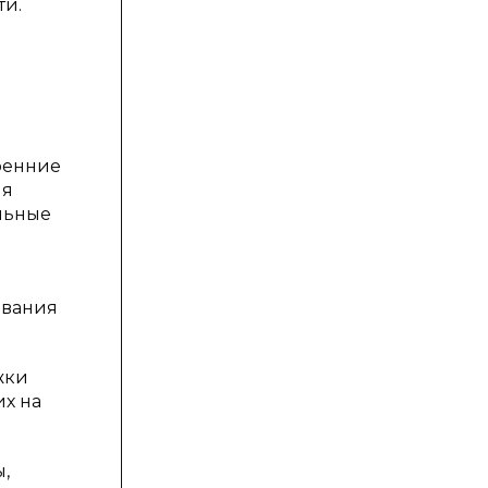
ти.
ренние
ия
льные
ования
жки
их на
,