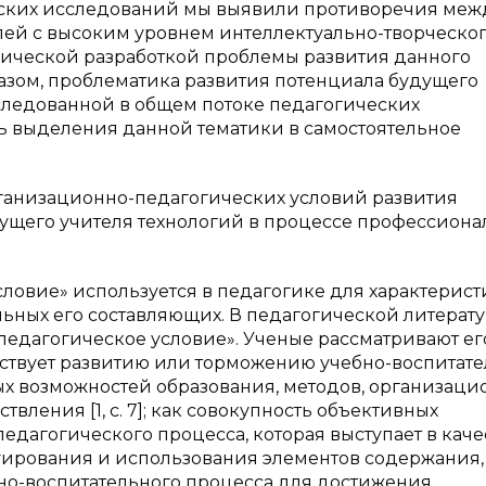
еских исследований мы выявили противоречия меж
ей с высоким уровнем интеллектуально-творческо
дической разработкой проблемы развития данного
разом, проблематика развития потенциала будущего
сследованной в общем потоке педагогических
ть выделения данной тематики в самостоятельное
ганизационно-педагогических условий развития
дущего учителя технологий в процессе профессион
ловие» используется в педагогике для характерис
льных его составляющих. В педагогической литерат
«педагогическое условие». Ученые рассматривают ег
ействует развитию или торможению учебно-воспитат
вных возможностей образования, методов, организац
ления [1, с. 7]; как совокупность объективных
едагогического процесса, которая выступает в каче
руирования и использования элементов содержания,
но-воспитательного процесса для достижения