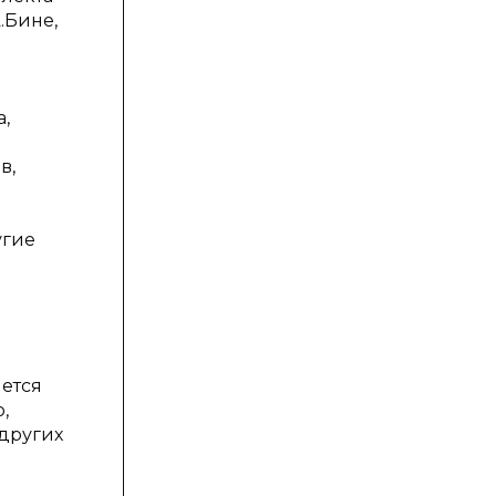
.Бине,
,
в,
угие
яется
,
 других