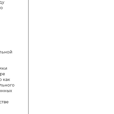
ду
го
альной
тики
уре
о как
ельного
ионных
стве