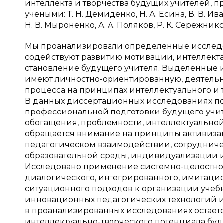
интеллекта и творчества будущих учителей, 
учеными: Т. Н. Демиденко, Н. А. Есина, В. В. Ив
Н. В. Мыроненко, А. А. Поляков, Р. К. Сережнико
Мы проанализировали определенные исследов
содействуют развитию мотивации, интеллекта
становление будущего учителя. Выделенные и
имеют личностно-ориентированную, деятельн
процесса на принципах интеллектуального и 
В данных диссертационных исследованиях п
профессиональной подготовки будущего учите
обогащения, проблемности, интеллектуальной
обращается внимание на принципы активизаци
педагогическом взаимодействии, сотрудничес
образовательной среды, индивидуализации 
Исследовано применение системно-целостного
диалогического, интегрированного, имитацио
ситуационного подходов к организации уче
инновационных педагогических технологий и
в проанализированных исследованиях остает
интеллектуально-творческого потенциала буду