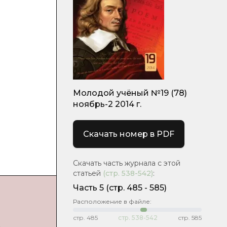
Молодой учёный №19 (78)
ноябрь-2 2014 г.
Скачать номер в PDF
Скачать часть журнала с этой
статьей
(стр.
538-542
)
:
Часть 5
(cтр. 485 - 585)
Расположение в файле:
стр.
485
стр.
538-542
стр.
585