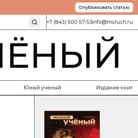
Опубликовать статью
+7 (843) 500-57-53
info@moluch.ru
ЧЁНЫЙ
Юный ученый
Издание книг