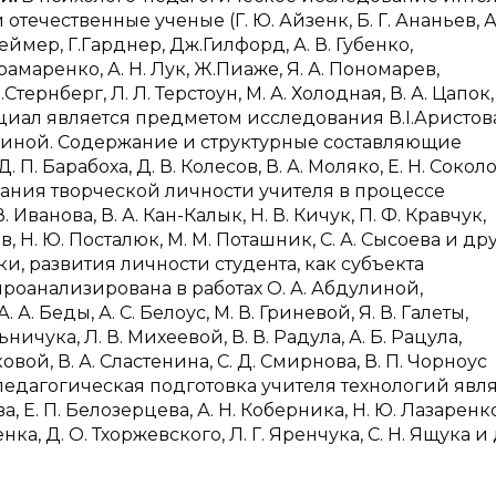
течественные ученые (Г. Ю. Айзенк, Б. Г. Ананьев, А
еймер, Г.Гарднер, Дж.Гилфорд, А. В. Губенко,
 Крамаренко, А. Н. Лук, Ж.Пиаже, Я. А. Пономарев,
тернберг, Л. Л. Терстоун, М. А. Холодная, В. А. Цапок,
нциал является предметом исследования В.І.Аристова
нькиной. Содержание и структурные составляющие
. Барабоха, Д. В. Колесов, В. А. Моляко, Е. Н. Соколо
ования творческой личности учителя в процессе
анова, В. А. Кан-Калык, Н. В. Кичук, П. Ф. Кравчук,
в, Н. Ю. Посталюк, М. М. Поташник, С. А. Сысоева и др
, развития личности студента, как субъекта
оанализирована в работах О. А. Абдулиной,
. А. Беды, А. С. Белоус, М. В. Гриневой, Я. В. Галеты,
ельничука, Л. В. Михеевой, В. В. Радула, А. Б. Рацула,
ковой, В. А. Сластенина, С. Д. Смирнова, В. П. Чорноус
едагогическая подготовка учителя технологий явл
 Е. П. Белозерцева, А. Н. Коберника, Н. Ю. Лазаренко
нка, Д. О. Тхоржевского, Л. Г. Яренчука, С. Н. Ящука и