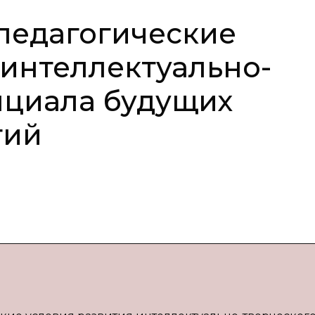
педагогические
 интеллектуально-
нциала будущих
гий