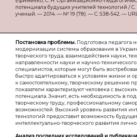
Ефименко, С. Н. Организационно-педагогичес
потенциала будущих учителей технологий / С.
ученый. — 2014. — № 19 (78). — С. 538-542. — URL:
Постановка проблемы.
Подготовка педагога н
модернизации системы образования в Украине
творческого труда, взаимодействия науки, те
направленности науки и научно-технического 
специалистов, которые могут быть востребов
быстро адаптироваться к условиям жизни и 
к самостоятельному, творческому решению п
показатели характеризуют человека с высоки
потенциала. Значит, есть необходимость в под
творческому труду, профессиональному само
возможностей. Высокий уровень развития ин
технологий предоставит возможность будущем
интеллектуально-творческого развития лично
Анализ последних исследований и публикаци