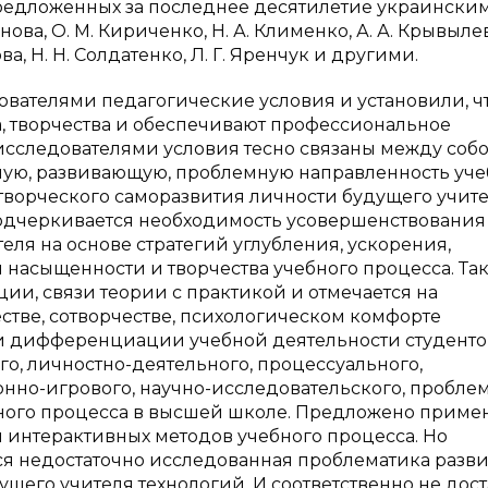
предложенных за последнее десятилетие украински
анова, О. М. Кириченко, Н. А. Клименко, А. А. Крывыле
ва, Н. Н. Солдатенко, Л. Г. Яренчук и другими.
ателями педагогические условия и установили, ч
, творчества и обеспечивают профессиональное
сследователями условия тесно связаны между собо
ую, развивающую, проблемную направленность уче
творческого саморазвития личности будущего учите
одчеркивается необходимость усовершенствования
ля на основе стратегий углубления, ускорения,
 насыщенности и творчества учебного процесса. Та
и, связи теории с практикой и отмечается на
тве, сотворчестве, психологическом комфорте
и дифференциации учебной деятельности студенто
, личностно-деятельного, процессуального,
нно-игрового, научно-исследовательского, пробле
бного процесса в высшей школе. Предложено приме
 интерактивных методов учебного процесса. Но
ся недостаточно исследованная проблематика разв
щего учителя технологий. И соответственно не дос