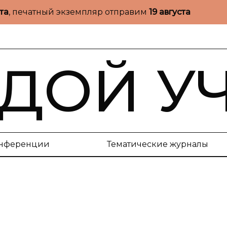
ста
, печатный экземпляр отправим
19 августа
ДОЙ У
нференции
Тематические журналы