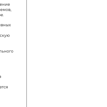
ление
иемов,
е.
ивных
ескую
ельного
в
ется
а