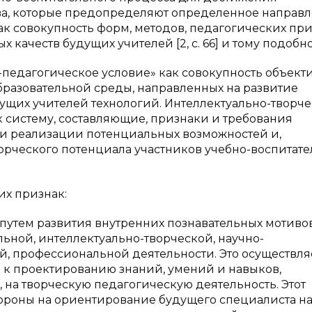
льства, которые предопределяют определенное направ
 как совокупность форм, методов, педагогических пр
ачеств будущих учителей [2, с. 66] и тому подобно
педагогическое условие» как совокупность объект
бразовательной среды, направленных на развитие
ущих учителей технологий. Интеллектуально-творч
 систему, составляющие, признаки и требования
 и реализации потенциальных возможностей и,
ворческого потенциала участников учебно-воспитат
их признак:
тем развития внутренних познавательных мотиво
ьной, интеллектуально-творческой, научно-
й, профессиональной деятельности. Это осуществля
к проектированию знаний, умений и навыков,
на творческую педагогическую деятельность. Этот
тороны на ориентирование будущего специалиста н