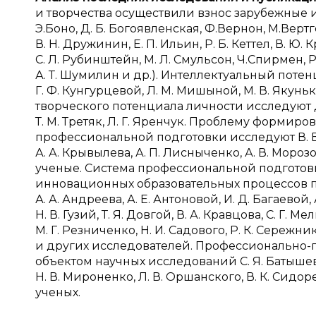
и творчества осуществили взнос зарубежные и о
Э.Боно, Д. Б. Богоявленская, Ф.Вернон, М.Вертг
В. Н. Дружинин, Е. П. Ильин, Р. Б. Кеттел, В. Ю.
С. Л. Рубинштейн, М. Л. Смульсон, Ч.Спирмен, Р.С
А. Т. Шумилин и др.). Интеллектуальный поте
Г. Ф. Кунгурцевой, Л. М. Мишыной, М. В. Яку
творческого потенциала личности исследуют Д. П
Т. М. Третяк, Л. Г. Яренчук. Проблему формир
профессиональной подготовки исследуют В. В. Ив
А. А. Крывылева, А. П. Лисныченко, А. В. Морозо
ученые. Система профессиональной подготовки
инновационных образовательных процессов пр
А. А. Андреева, А. Е. Антоновой, И. Д. Багаевой, А
Н. В. Гузий, Т. Я. Довгой, В. А. Кравцова, С. Г. М
М. Г. Резниченко, Н. И. Садового, Р. К. Сережни
и других исследователей. Профессионально-п
объектом научных исследований С. Я. Батышева,
Н. В. Мироненко, Л. В. Оршанского, В. К. Сидоре
ученых.