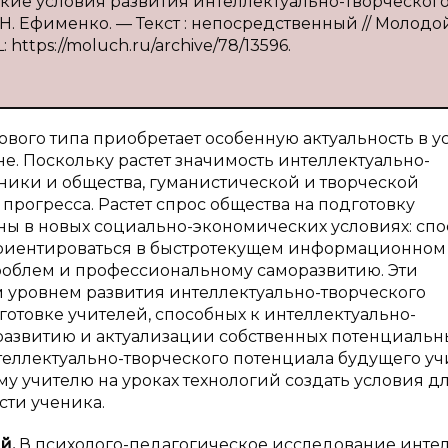
кие условия развития интеллектуально-творческог
 Н. Ефименко. — Текст : непосредственный // Молодо
 https://moluch.ru/archive/78/13596.
ового типа приобретает особенную актуальность в у
. Поскольку растет значимость интеллектуально-
хники и общества, гуманистической и творческой
прогресса. Растет спрос общества на подготовку
аны в новых социально-экономических условиях: сп
ориентироваться в быстротекущем информационном 
роблем и профессиональному саморазвитию. Эти
м уровнем развития интеллектуально-творческого
готовке учителей, способных к интеллектуально-
развитию и актуализации собственных потенциальн
теллектуально-творческого потенциала будущего уч
у учителю на уроках технологий создать условия д
сти ученика.
й.
В
психолого-педагогическое исследование интел