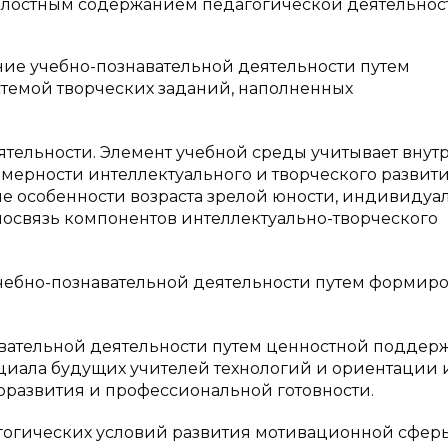
целостным содержанием педагогической деятельнос
е учебно-познавательной деятельности путем
темой творческих заданий, наполненных
ельности. Элемент учебной среды учитывает внут
омерности интеллектуального и творческого развит
ие особенности возраста зрелой юности, индивидуа
мосвязь компонентов интеллектуально-творческого
бно-познавательной деятельности путем формир
ательной деятельности путем ценностной поддер
циала будущих учителей технологий и ориентации 
развития и профессиональной готовности.
огических условий развития мотивационной сферы