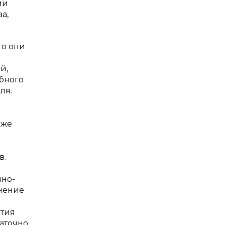
ми
ва,
то они
й,
бного
ля.
кже
в.
мно-
нение
ития
таточно