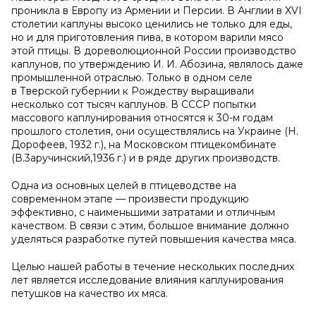
проникла в Европу из Армении и Персии. В Англии в XVI
столетии каплуны высоко ценились не только для еды,
но и для приготовления пива, в котором варили мясо
этой птицы. В дореволюционной России производство
каплунов, по утверждению И. И. Абозина, являлось даже
промышленной отраслью. Только в одном селе
в Тверской губернии к Рождеству выращивали
несколько сот тысяч каплунов. В СССР попытки
массового каплунирования относятся к 30-м годам
прошлого столетия, они осуществлялись на Украине (Н.
Дорофеев, 1932 г.), на Московском птицекомбинате
(В.3аручинский,1936 г.) и в ряде других производств.
Одна из основных целей в птицеводстве на
современном этапе — произвести продукцию
эффективно, с наименьшими затратами и отличным
качеством. В связи с этим, большое внимание должно
уделяться разработке путей повышения качества мяса.
Целью нашей работы в течение нескольких последних
лет является исследование влияния каплунирования
петушков на качество их мяса.