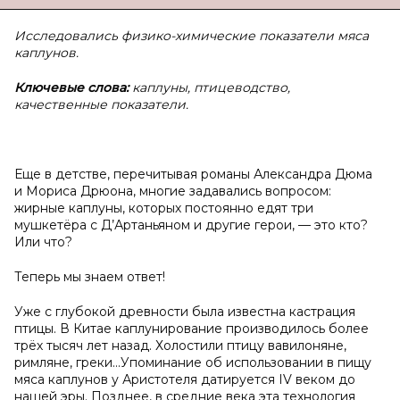
Исследовались физик
o
-химические показатели мяса
каплунов.
Ключевые слова:
каплуны, птицеводство,
качественные показатели.
Еще в детстве, перечитывая романы Александра Дюма
и Мориса Дрюона, многие задавались вопросом:
жирные каплуны, которых постоянно едят три
мушкетёра с Д’Артаньяном и другие герои, — это кто?
Или что?
Теперь мы знаем ответ!
Уже с глубокой древности была известна кастрация
птицы. В Китае каплунирование производилось более
трёх тысяч лет назад. Холостили птицу вавилоняне,
римляне, греки...Упоминание об использовании в пищу
мяса каплунов у Аристотеля датируется IV веком до
нашей эры. Позднее, в средние века эта технология