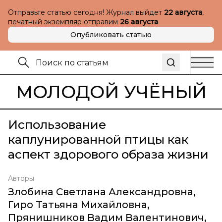
Отправьте статью сегодня! Журнал выйдет
22 августа
,
печатный экземпляр отправим
26 августа
Опубликовать статью
МОЛОДОЙ УЧЁНЫЙ
Использование
каплунированной птицы как
аспект здорового образа жизни
Авторы
Злобина Светлана Александровна
,
Гиро Татьяна Михайловна
,
Прянишников Вадим Валентинович
,