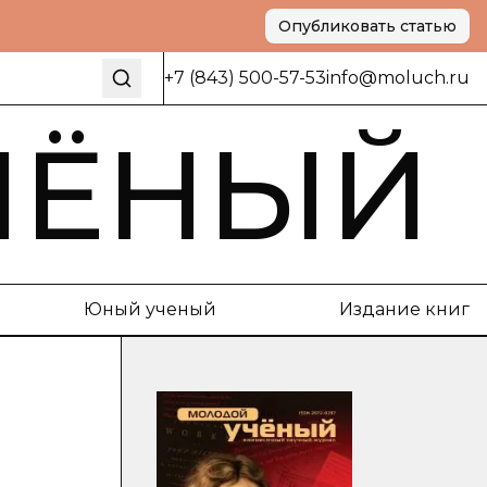
Опубликовать статью
+7 (843) 500-57-53
info@moluch.ru
ЧЁНЫЙ
Юный ученый
Издание книг