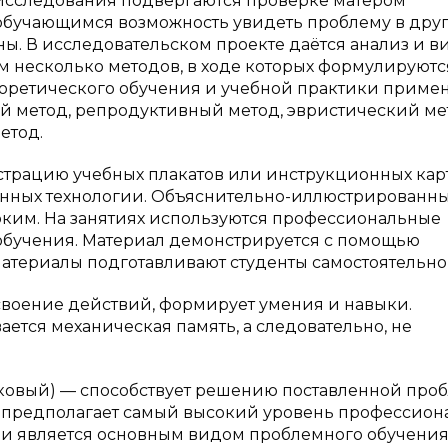
 исследования подвергаются проверке матером
 обучающимся возможность увидеть проблему в дру
оны. В исследовательском проекте даётся анализ и 
 несколько методов, в ходе которых формулируютс
 теоретического обучения и учебной практики приме
 метод, репродуктивный метод, эвристический ме
етод.
рацию учебных плакатов или инструкционных карт
ных технологии. Объяснительно-иллюстрированн
рким. На занятиях используются профессиональные
 обучения. Материал демонстрируется с помощью
териалы подготавливают студенты самостоятельно [
оение действий, формирует умения и навыки.
ется механическая память, а следовательно, не
овый) — способствует решению поставленной про
а предполагает самый высокий уровень профессион
 и является основным видом проблемного обучения