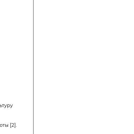
ьтуру
ы [2].