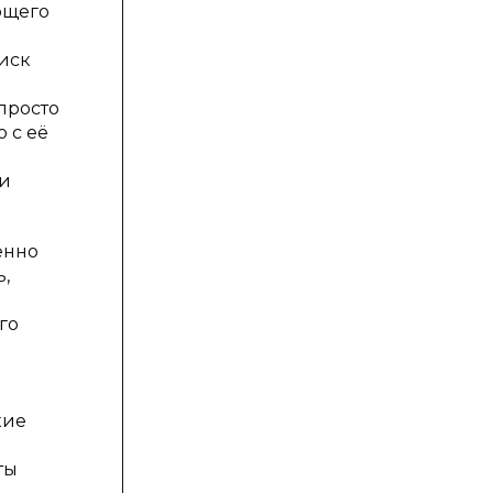
ющего
оиск
просто
 с её
зи
енно
,
го
кие
ты