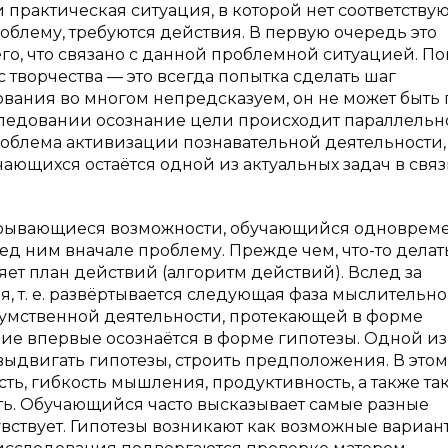
 практическая ситуация, в которой нет соответству
облему, требуются действия. В первую очередь это
го, что связано с данной проблемной ситуацией. П
творчества — это всегда попытка сделать шаг
ования во многом непредсказуем, он не может быть 
ледовании осознание цели происходит параллельно
блема активизации познавательной деятельности,
чающихся остаётся одной из актуальных задач в свя
ткрывающиеся возможности, обучающийся одноврем
д ним вначале проблему. Прежде чем, что-то делать
яет план действий (алгоритм действий). Вслед за
 т. е. развёртывается следующая фаза мыслительно
умственной деятельности, протекающей в форме
ие впервые осознаётся в форме гипотезы. Одной из
ыдвигать гипотезы, строить предположения. В этом
ть, гибкость мышления, продуктивность, а также та
ть. Обучающийся часто высказывает самые разные
чувствует. Гипотезы возникают как возможные вариан