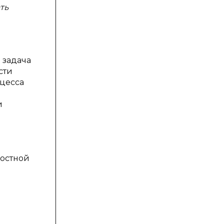
ть
 задача
сти
оцесса
и
ностной