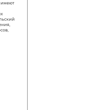
 имеют
я
ых
ельский
ения,
сов,