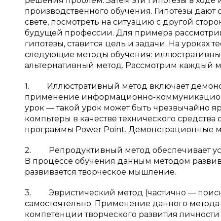
решения проблем. Затем эти гипотезы в ходе
производственного обучения. Гипотезы дают
свете, посмотреть на ситуацию с другой стор
будущей профессии. Для примера рассмотрим
гипотезы, ставится цель и задачи. На уроках
следующие методы обучения: иллюстративный
альтернативный метод. Рассмотрим каждый м
1. Иллюстративный метод включает демонст
применение информационно-коммуникацион
урок — такой урок может быть чрезвычайно я
компьтеры в качестве технического средства
программы Power Point. Демонстрационные ма
2. Репродуктивный метод обеспечивает усв
В процессе обучения данным методом развива
развивается творческое мышление.
3. Эвристический метод (частично — поиск
самостоятельно. Применение данного метод
компетенции творческого развития личности