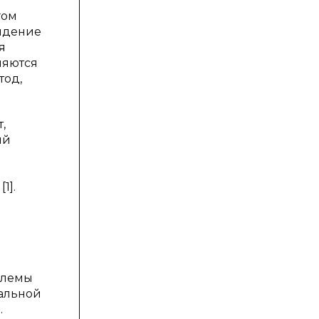
гом
видение
я
няются
тод,
,
ый
1].
блемы
альной
.