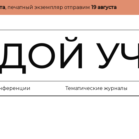
ста
, печатный экземпляр отправим
19 августа
ДОЙ У
нференции
Тематические журналы