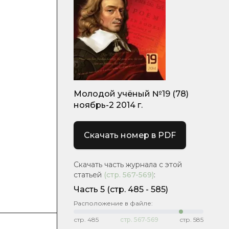
Молодой учёный №19 (78)
ноябрь-2 2014 г.
Скачать номер в PDF
Скачать часть журнала с этой
статьей
(стр.
567-569
)
:
Часть 5
(cтр. 485 - 585)
Расположение в файле:
стр.
485
стр.
567-569
стр.
585