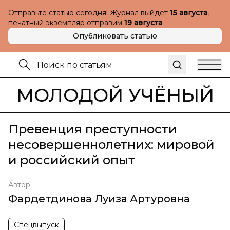
Отправьте статью сегодня! Журнал выйдет
15 августа
,
печатный экземпляр отправим
19 августа
Опубликовать статью
МОЛОДОЙ УЧЁНЫЙ
Превенция преступности
несовершеннолетних: мировой
и российский опыт
Автор
Фардетдинова Луиза Артуровна
Спецвыпуск