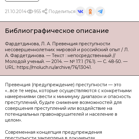
21.10.2014
955
Поделиться
Библиографическое описание
Фардетдинова, Л. А. Превенция преступности
несовершеннолетних: мировой и российский опыт / Л.
А. Фардетдинова. — Текст : непосредственный //
Молодой ученый. — 2014. — № 17.1 (76.1). — С. 48-50. —
URL: https://moluch.ru/archive/76/13041.
Превенция (предупреждение) преступности — это
«...все те меры, которые осуществляются с конкретными
намерениями свести к минимуму диапазон и опасность
преступлений, будьте снижение возможностей для
совершения преступлений или воздействие на
потенциальных правонарушителей и население в
целом».
Современная концепция предупреждения
преступности закреплена в документах