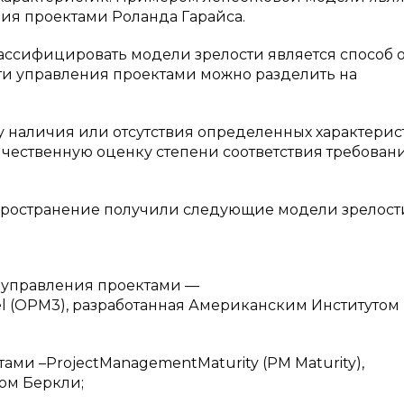
ия проектами Роланда Гарайса.
ассифицировать модели зрелости является способ 
ти управления проектами можно разделить на
 наличия или отсутствия определенных характерис
чественную оценку степени соответствия требован
ространение получили следующие модели зрелост
правления проектами —
el (OPM3), разработанная Американским Институтом
–ProjectManagementMaturity (РМ Maturity),
ом Беркли;