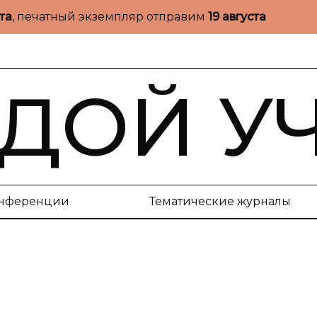
ста
, печатный экземпляр отправим
19 августа
ДОЙ У
нференции
Тематические журналы