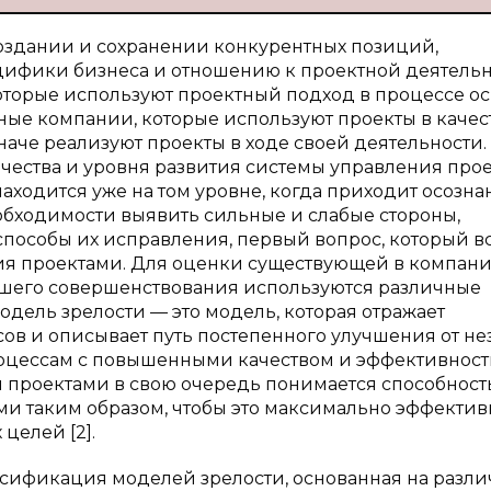
создании и сохранении конкурентных позиций,
цифики бизнеса и отношению к проектной деятель
оторые используют проектный подход в процессе о
ные компании, которые используют проекты в качес
наче реализуют проекты в ходе своей деятельности.
ачества и уровня развития системы управления про
аходится уже на том уровне, когда приходит осозна
обходимости выявить сильные и слабые стороны,
особы их исправления, первый вопрос, который вст
ния проектами. Для оценки существующей в компан
йшего совершенствования используются различные
модель зрелости — это модель, которая отражает
в и описывает путь постепенного улучшения от не
оцессам с повышенными качеством и эффективност
 проектами в свою очередь понимается способност
ми таким образом, чтобы это максимально эффектив
целей [2].
ассификация моделей зрелости, основанная на разл