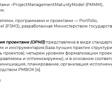
и –ProjectManagementMaturityModel (PMMM),
м;
и, программами и проектами — Portfolio,
l (Р3М3), разработанная Министерством государст
ия проектами (OPM3)
представлена в виде стандарт
тик и инструментария.База лучших практик структур
ль проектов), четырем уровням формализации проек
равляемы и оптимизируемы), и в основном соответ
(инициация, планирование, организация исполнени
водством РМВОК [4].
: