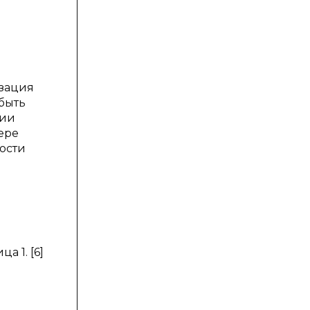
изация
быть
ции
ере
ости
ца 1. [6]