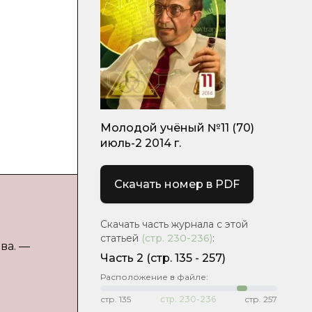
Молодой учёный №11 (70)
июль-2 2014 г.
Скачать номер в PDF
Скачать часть журнала с этой
статьей
(стр.
230-236
)
:
ва. —
Часть 2
(cтр. 135 - 257)
Расположение в файле:
стр.
135
стр.
230-236
стр.
257