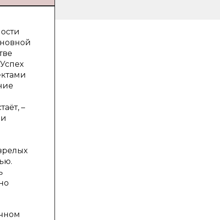
ности
сновной
тве
 Успех
ектами
ние
аёт, –
ии
зрелых
ью.
ь
но
ичном