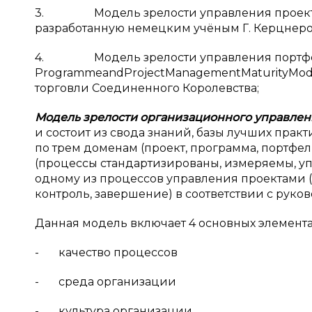
3. Модель зрелости управления проектам
разработанную немецким учёным Г. Керцнеро
4. Модель зрелости управления портфелям
ProgrammeandProjectManagementMaturityMode
торговли Соединенного Королевства;
Модель зрелости организационного управлен
и состоит из свода знаний, базы лучших прак
по трем доменам (проект, программа, портфе
(процессы стандартизированы, измеряемы, уп
одному из процессов управления проектами 
контроль, завершение) в соответствии с руко
Данная модель включает 4 основных элемента
- качество процессов
- среда организации
- культура организации