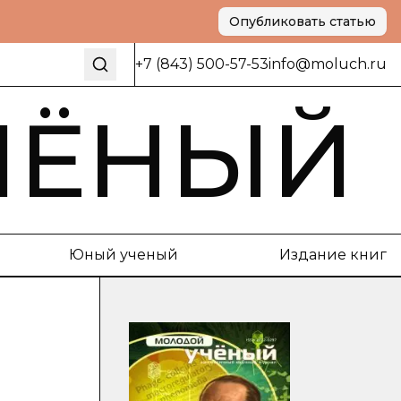
Опубликовать статью
+7 (843) 500-57-53
info@moluch.ru
ЧЁНЫЙ
Юный ученый
Издание книг