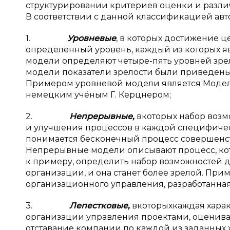
структурировании критериев оценки и разли
В соответствии с данной классификацией авто
1.
Уровневые
, в которых достижение ц
определенный уровень, каждый из которых я
модели определяют четыре-пять уровней зрел
модели показатели зрелости были приведены
Примером уровневой модели является Модель
немецким учёным Г. Керцнером;
2.
Непрерывные,
вкоторых набор возм
и улучшения процессов в каждой специфичес
понимается бесконечный процесс совершенс
Непрерывные модели описывают процесс, кот
к примеру, определить набор возможностей д
организации, и она станет более зрелой. Пр
организационного управления, разработанна
3.
Лепестковые,
вкоторыхкаждая харак
организации управления проектами, оценивае
отставание компании по каждой из заданных