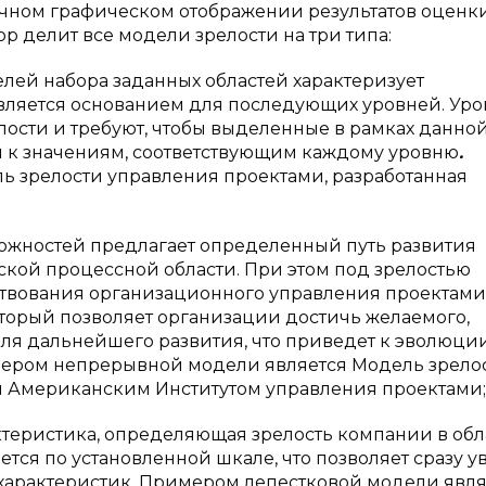
чном графическом отображении результатов оценки
р делит все модели зрелости на три типа:
елей набора заданных областей характеризует
вляется основанием для последующих уровней. Ур
ости и требуют, чтобы выделенные в рамках данно
 к значениям, соответствующим каждому уровню
.
 зрелости управления проектами, разработанная
ожностей предлагает определенный путь развития
кой процессной области. При этом под зрелостью
твования организационного управления проектами
орый позволяет организации достичь желаемого,
ля дальнейшего развития, что приведет к эволюци
имером непрерывной модели является Модель зрело
я Американским Институтом управления проектами;
теристика, определяющая зрелость компании в обл
тся по установленной шкале, что позволяет сразу у
 характеристик. Примером лепестковой модели явля