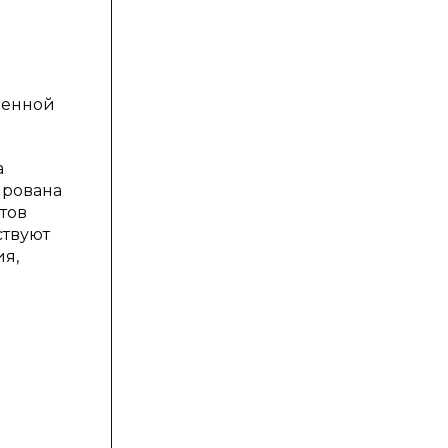
венной
а
ирована
тов
ствуют
я,