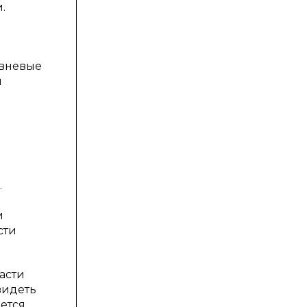
.
овневые
й
.
и
сти
асти
видеть
ется