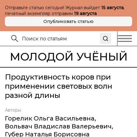
Отправьте статью сегодня! Журнал выйдет
15 августа
,
печатный экземпляр отправим
19 августа
Опубликовать статью
МОЛОДОЙ УЧЁНЫЙ
Продуктивность коров при
применении световых волн
разной длины
Авторы
Горелик Ольга Васильевна
,
Вольвач Владислав Валерьевич
,
Губер Наталья Борисовна