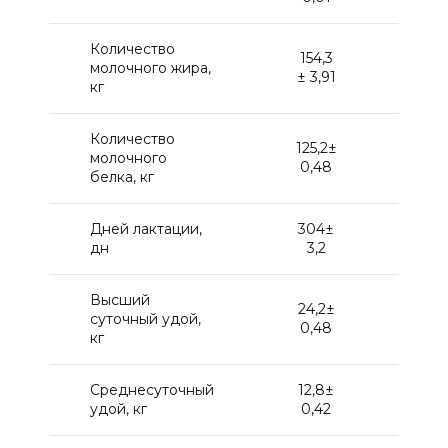
Количество
154,3
189,
молочного жира,
± 3,91
1,9
кг
Количество
125,2±
151,
молочного
0,48
1,3
белка, кг
Дней лактации,
304±
30
дн
3,2
1,
Высший
24,2±
29,
суточный удой,
0,48
0,2
кг
Среднесуточный
12,8±
14,
удой, кг
0,42
0,3