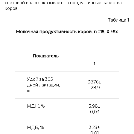
световой волны оказывает на продуктивные качества
коров.
Таблица 1
Молочная продуктивность коров, n =15, Х ±Sх
Показатель
1
2
Удой за 305
3876±
443
дней лактации,
128,9
98,
кг
МДЖ, %
3,98±
4,2
0,03
0,0
МДБ, %
3,23±
3,4
0,01
0,0