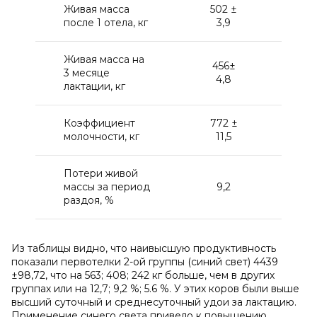
Живая масса
502 ±
501
после 1 отела, кг
3,9
5,
Живая масса на
456±
492
3 месяце
4,8
5,
лактации, кг
Коэффициент
772 ±
886
молочности, кг
11,5
27,
Потери живой
массы за период
9,2
1,
раздоя, %
Из таблицы видно, что наивысшую продуктивность
показали первотелки 2-ой группы (синий свет) 4439
±98,72, что на 563; 408; 242 кг больше, чем в других
группах или на 12,7; 9,2 %; 5.6 %. У этих коров были выше
высший суточный и среднесуточный удои за лактацию.
Применение синего света привело к повышению