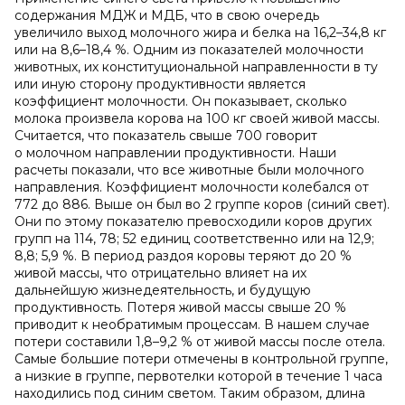
содержания МДЖ и МДБ, что в свою очередь
увеличило выход молочного жира и белка на 16,2–34,8 кг
или на 8,6–18,4 %. Одним из показателей молочности
животных, их конституциональной направленности в ту
или иную сторону продуктивности является
коэффициент молочности. Он показывает, сколько
молока произвела корова на 100 кг своей живой массы.
Считается, что показатель свыше 700 говорит
о молочном направлении продуктивности. Наши
расчеты показали, что все животные были молочного
направления. Коэффициент молочности колебался от
772 до 886. Выше он был во 2 группе коров (синий свет).
Они по этому показателю превосходили коров других
групп на 114, 78; 52 единиц соответственно или на 12,9;
8,8; 5,9 %. В период раздоя коровы теряют до 20 %
живой массы, что отрицательно влияет на их
дальнейшую жизнедеятельность, и будущую
продуктивность. Потеря живой массы свыше 20 %
приводит к необратимым процессам. В нашем случае
потери составили 1,8–9,2 % от живой массы после отела.
Самые большие потери отмечены в контрольной группе,
а низкие в группе, первотелки которой в течение 1 часа
находились под синим светом. Таким образом, длина