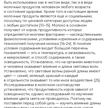
быть использовано как в чистом виде, так и в виде
молочных продуктов человеком любого возраста
и состояния здоровья. Кроме того в настоящее время
молочные продукты являются еще и социальными,
поскольку по ценовой категории доступны людям
с любым достатком [10–15]. Молоко в основном
получают от коров, продуктивность которых
определяется многими факторами — наследственными,
физиологическими, условиями кормления и содержания,
технологией получения молока [16–24]. В понятие
условия содержания входит большой перечень
показателей — это и температура, и загазованность,
и микроклимат, и способ содержания, а также
освещенность. Установлено, что на организм животного
и человека оказывает влияние и длина световых волн.
Установлено, что световые волны разной длины имеют
цвет — синий, зеленый, красный и каждый
в отдельности оказывает то или иное воздействие [25].
Исследованиями в молочном скотоводстве
установлено, что продуктивность коров зависит от
освещенности, однако исследований по изучению
влияния цвета света не проводилось. Поэтому мы
поставили перед собой цель — изучить влияние длины
световых волн на молочную продуктивность коров.