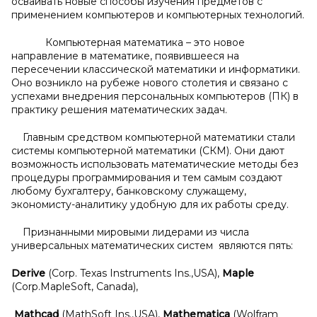
осваивать новые способы изучения предметов с
применением компьютеров и компьютерных технологий.
Компьютерная математика – это новое
направление в математике, появившееся на
пересечении классической математики и информатики.
Оно возникло на рубеже нового столетия и связано с
успехами внедрения персональных компьютеров (ПК) в
практику решения математических задач.
Главным средством компьютерной математики стали
системы компьютерной математики (СКМ). Они дают
возможность использовать математические методы без
процедуры программирования и тем самым создают
любому бухгалтеру, банковскому служащему,
экономисту-аналитику удобную для их работы среду.
Признанными мировыми лидерами из числа
универсальных математических систем являются пять:
Derive
(Corp. Texas Instruments Ins.,USA),
Maple
(Corp.MapleSoft, Canada),
Mathcad
(MathSoft Ins.,USA),
Mathematica
(Wolfram