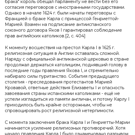
брака" король обещал парламенту не вести без его
согласия переговоров с иностранными государствами.
Однако в начале 1624 г. были начаты переговоры с
Францией о браке Карла с принцессой Генриеттой-
Марией. Взамен на подписание антииспанского
союзного договора Яков I гарантировал соблюдение
прав английских католиков.[2, с. 404]
К моменту восшествия на престол Карла I в 1625 г.
религиозная ситуация в Англии оставалась сложной.
Наряду с официальной англиканской церковью в стране
продолжал держаться католицизм, поднявший голову в
последние годы правления Якова I, и стремительно
набирало силы пуританство. События предыдущего
столетия - преследования протестантов Марией
Кровавой, ответные действия Елизаветы I и опасность
завоевания страны испанскими католиками - ещё не
успели изгладиться из памяти англичан, и потому Карлу I
приходилось быть крайне осторожным, чтобы не
спровоцировать рост религиозной нетерпимости.
С момента заключения брака Карла I и Генриетты-Марии
начинается усиление религиозных противоречий. Хотя
начало правления Карла I было ознаменовано разрывом