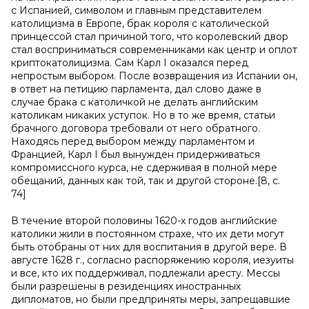
с Испанией, символом и главным представителем
католицизма в Европе, брак короля с католической
принцессой стал причиной того, что королевский двор
стал восприниматься современниками как центр и оплот
криптокатолицизма. Сам Карл I оказался перед
непростым выбором. После возвращения из Испании он,
в ответ на петицию парламента, дал слово даже в
случае брака с католичкой не делать английским
католикам никаких уступок. Но в то же время, статьи
брачного договора требовали от него обратного.
Находясь перед выбором между парламентом и
Францией, Карл I был вынужден придерживаться
компромиссного курса, не сдерживая в полной мере
обещаний, данных как той, так и другой стороне.[8, с.
74]
В течение второй половины 1620-х годов английские
католики жили в постоянном страхе, что их дети могут
быть отобраны от них для воспитания в другой вере. В
августе 1628 г., согласно распоряжению короля, иезуиты
и все, кто их поддерживал, подлежали аресту. Мессы
были разрешены в резиденциях иностранных
дипломатов, но были предприняты меры, запрещавшие