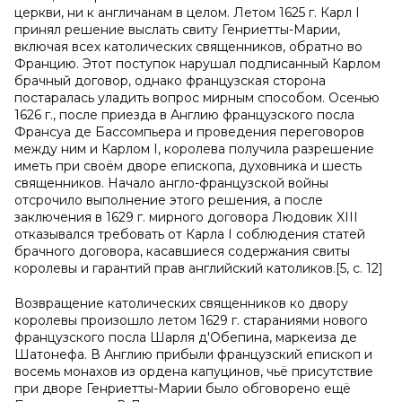
церкви, ни к англичанам в целом. Летом 1625 г. Карл I
принял решение выслать свиту Генриетты-Марии,
включая всех католических священников, обратно во
Францию. Этот поступок нарушал подписанный Карлом
брачный договор, однако французская сторона
постаралась уладить вопрос мирным способом. Осенью
1626 г., после приезда в Англию французского посла
Франсуа де Бассомпьера и проведения переговоров
между ним и Карлом I, королева получила разрешение
иметь при своём дворе епископа, духовника и шесть
священников. Начало англо-французской войны
отсрочило выполнение этого решения, а после
заключения в 1629 г. мирного договора Людовик XIII
отказывался требовать от Карла I соблюдения статей
брачного договора, касавшиеся содержания свиты
королевы и гарантий прав английский католиков.[5, с. 12]
Возвращение католических священников ко двору
королевы произошло летом 1629 г. стараниями нового
французского посла Шарля д'Обепина, маркеиза де
Шатонефа. В Англию прибыли французский епископ и
восемь монахов из ордена капуцинов, чьё присутствие
при дворе Генриетты-Марии было обговорено ещё