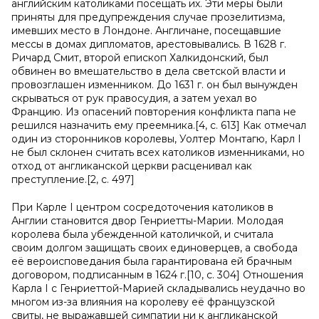
английским католиками посещать их. Эти меры были
приняты для предупреждения случае прозелитизма,
имевших место в Лондоне. Англичане, посещавшие
мессы в домах дипломатов, арестовывались. В 1628 г.
Ричард Смит, второй епископ Халкидонский, был
обвинен во вмешательство в дела светской власти и
провозглашен изменником. До 1631 г. он был вынужден
скрываться от рук правосудия, а затем уехал во
Францию. Из опасений повторения конфликта папа не
решился назначить ему преемника.[4, с. 613] Как отмечал
один из сторонников королевы, Уолтер Монтагю, Карл I
не был склонен считать всех католиков изменниками, но
отход от англиканской церкви расценивал как
преступление.[2, с. 497]
При Карле I центром сосредоточения католиков в
Англии становится двор Генриетты-Марии. Молодая
королева была убежденной католичкой, и считала
своим долгом защищать своих единоверцев, а свобода
её вероисповедания была гарантирована ей брачным
договором, подписанным в 1624 г.[10, с. 304] Отношения
Карла I с Генриеттой-Марией складывались неудачно во
многом из-за влияния на королеву её французской
свиты, не выражавшей симпатии ни к англиканской