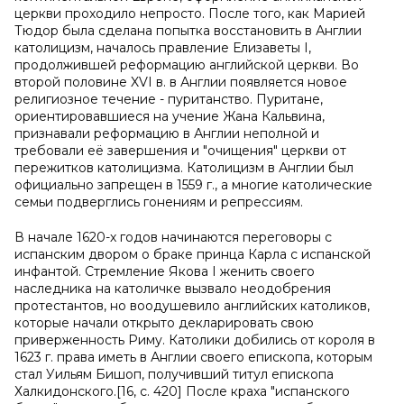
церкви проходило непросто. После того, как Марией
Тюдор была сделана попытка восстановить в Англии
католицизм, началось правление Елизаветы I,
продолжившей реформацию английской церкви. Во
второй половине XVI в. в Англии появляется новое
религиозное течение - пуританство. Пуритане,
ориентировавшиеся на учение Жана Кальвина,
признавали реформацию в Англии неполной и
требовали её завершения и "очищения" церкви от
пережитков католицизма. Католицизм в Англии был
официально запрещен в 1559 г., а многие католические
семьи подверглись гонениям и репрессиям.
В начале 1620-х годов начинаются переговоры с
испанским двором о браке принца Карла с испанской
инфантой. Стремление Якова I женить своего
наследника на католичке вызвало неодобрения
протестантов, но воодушевило английских католиков,
которые начали открыто декларировать свою
приверженность Риму. Католики добились от короля в
1623 г. права иметь в Англии своего епископа, которым
стал Уильям Бишоп, получивший титул епископа
Халкидонского.[16, с. 420] После краха "испанского