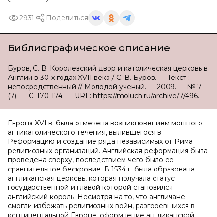
2931
Поделиться
Библиографическое описание
Буров, С. В. Королевский двор и католическая церковь в
Англии в 30-х годах XVII века / С. В. Буров. — Текст :
непосредственный // Молодой ученый. — 2009. — № 7
(7). — С. 170-174. — URL: https://moluch.ru/archive/7/496.
Европа XVI в. была отмечена возникновением мощного
антикатолического течения, вылившегося в
Реформацию и создание ряда независимых от Рима
религиозных организаций. Английская реформация была
проведена сверху, последствием чего было её
сравнительное бескровие. В 1534 г. была образована
англиканская церковь, которая получала статус
государственной и главой которой становился
английский король. Несмотря на то, что англичане
смогли избежать религиозных войн, разгоревшихся в
континентальной Европе, оформление англиканской