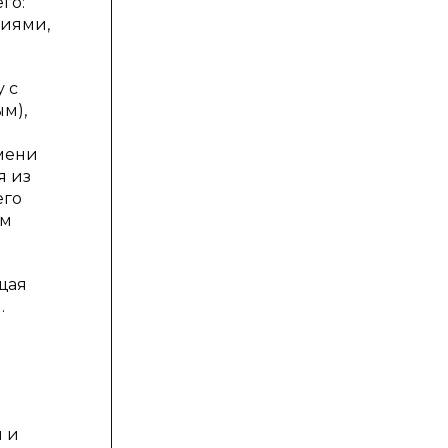
го:
ниями,
 с
м),
мени
я из
его
ым
щая
.
я и