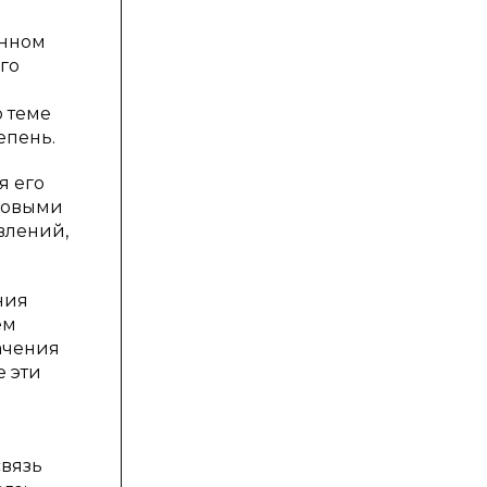
енном
го
 теме
епень.
я его
азовыми
влений,
ния
ем
ачения
е эти
связь