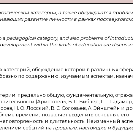
агогической категории, а также обсуждаются пробл
ливающих развитие личности в рамках послевузовск
d to a pedagogical category, and also problems of introduc
 development within the limits of education are discusse
 категорий, обсуждение которой в различных сфер
бразно по содержанию, изучаемым аспектам, назна
атерии, предельно общую, фундаментальную, отра
ельности (Аристотель, В. С. Библер, Г. Г. Гадамер, 
Лосев, Н. О. Лосский, В. С. Соловьев, А. Эйнштейн и др.
блеме времени, позволяет выделить основные его
ь, неповторяемость и длительность. Неизменный аспе
делением событий на
прошлые, настоящие и будущи