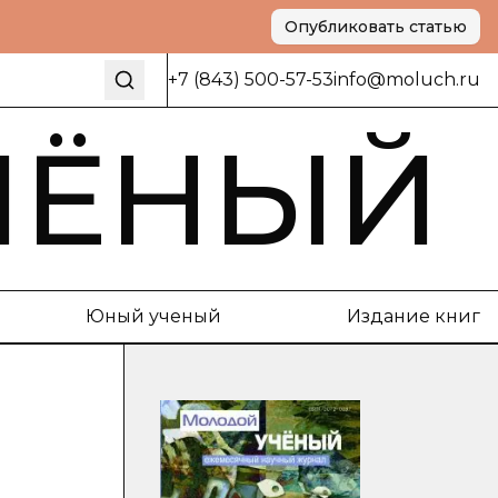
Опубликовать статью
+7 (843) 500-57-53
info@moluch.ru
ЧЁНЫЙ
Юный ученый
Издание книг