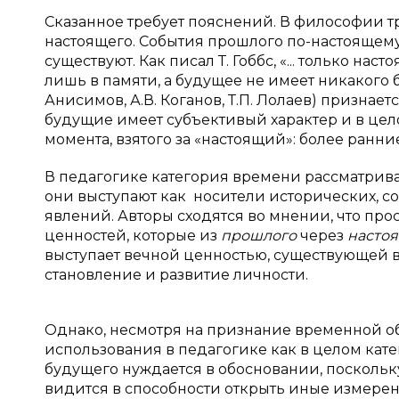
Сказанное требует пояснений. В философии т
настоящего. События прошлого по-настоящему
существуют. Как писал Т. Гоббс, «... только 
лишь в памяти, а будущее не имеет никакого б
Анисимов, А.В. Коганов, Т.П. Лолаев) признае
будущие имеет субъективый характер и в цел
момента, взятого за «настоящий»: более ранн
В педагогике категория времени рассматривае
они выступают как носители исторических, со
явлений. Авторы сходятся во мнении, что про
ценностей, которые из
прошлого
через
насто
выступает вечной ценностью, существующей в
становление и развитие личности.
Однако, несмотря на признание временной о
использования в педагогике как в целом кате
будущего нуждается в обосновании, поскольк
видится в способности открыть иные измерен