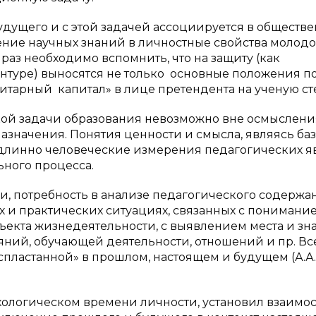
будущего и с этой задачей ассоциируется в обществ
ение научных знаний в личностные свойства молодо
раз необходимо вспомнить, что на защиту (как
туре) выносятся не только основные положения по
итарный капитал» в лице претендента на ученую ст
кой задачи образования невозможно вне осмыслени
азначения. Понятия ценности и смысла, являясь б
одлинно человеческие измерения педагогических я
ьного процесса.
ки, потребность в анализе педагогического содержа
х и практических ситуациях, связанных с понимани
бъекта жизнедеятельности, с выявлением места и зн
яний, обучающей деятельности, отношений и пр. Вс
спластанной» в прошлом, настоящем и будущем (А.А.
хологическом времени личности, установил взаимо