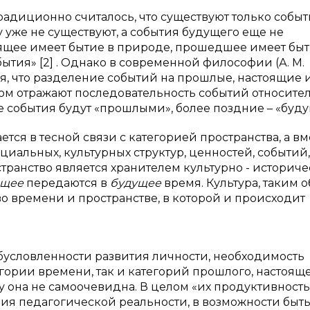
радиционно считалось, что существуют только собы
 уже не существуют, а события будущего еще не
настоящее имеет бытие в природе, прошедшее имеет бы
ытия» [2] . Однако в современной философии (А. М.
тся, что разделение событий на прошлые, настоящие 
ом отражают последовательность событий относите
ие события будут «прошлыми», более поздние – «буд
тся в тесной связи с категорией пространства, а вм
циальных, культурных структур, ценностей, событий,
странство является хранителем культурно - историч
ящее
передаются в
будущее
время. Культура, таким о
о времени и пространстве, в которой и происходит
бусловленности развития личности, необходимость
гории времени, так и категорий прошлого, настояще
у она не самоочевидна. В целом «их продуктивность
ия педагогической реальности, в возможности быт