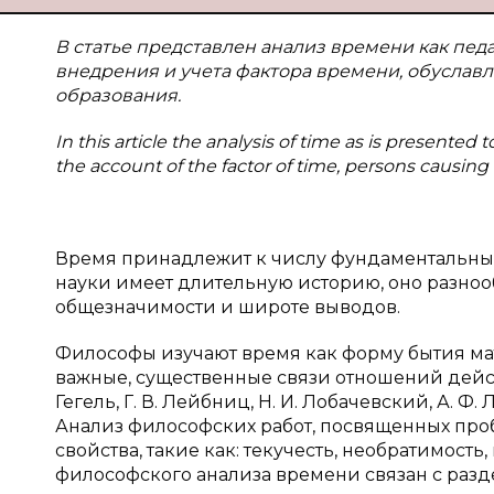
В статье представлен анализ времени как пед
внедрения и учета фактора времени, обуслав
образования.
In this article the analysis of time as is presente
the account of the factor of time, persons causing
Время принадлежит к числу фундаментальных
науки имеет длительную историю, оно разноо
общезначимости и широте выводов.
Философы изучают время как форму бытия м
важные, существенные связи отношений действит
Гегель, Г. В. Лейбниц, Н. И. Лобачевский, А. Ф. 
Анализ философских работ, посвященных про
свойства, такие как: текучесть, необратимост
философского анализа времени связан с раз