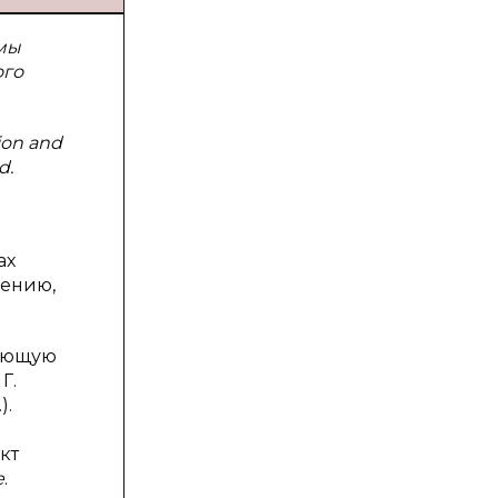
емы
ого
tion and
d.
ах
чению,
жающую
Г.
).
кт
е
.