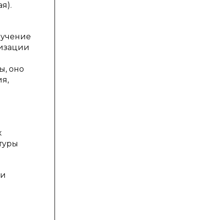
я).
лучение
мизации
ы, оно
я,
х
туры
ми