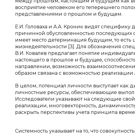
между прошлым, настоящим и будущим как вк
восприятие человеком его теперешнего поло
представлениями о прошлом и будущем.
Е.И. Головаха и А.А. Кроник видят специфику
причинной обусловленностью последующих 
имеет место детерминация будущим, то есть
жизнедеятельности [3]. Для обозначения сп
В.И. Ковалев предлагает понятие индивидуал
настоящего в прошлое и будущее, способнос
направлении, возможность взаимосоотнесения
образом связана с возможностью реализации 
В целом, потенциал личности выступает как
личностные ресурсы, обеспечивающие выполн
Исследователи указывают на следующие свойс
реализации, многовекторность, динамичность
раскрыть перспективы учета принципа време
Системность указывает на то, что совокупност