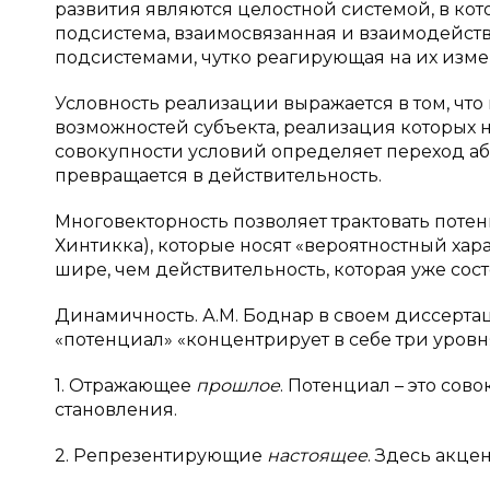
развития являются целостной системой, в ко
подсистема, взаимосвязанная и взаимодейст
подсистемами, чутко реагирующая на их измен
Условность реализации выражается в том, что
возможностей субъекта, реализация которых 
совокупности условий определяет переход аб
превращается в действительность.
Многовекторность позволяет трактовать поте
Хинтикка), которые носят «вероятностный хара
шире, чем действительность, которая уже сос
Динамичность. А.М. Боднар в своем диссерта
«потенциал» «концентрирует в себе три уровн
1. Отражающее
прошлое
. Потенциал – это сов
становления.
2. Репрезентирующие
настоящее
. Здесь акце