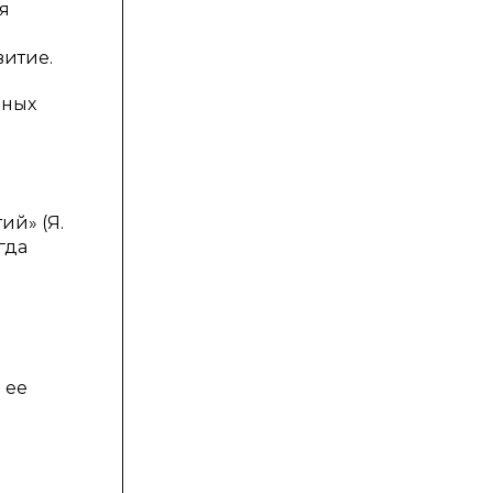
я
витие.
чных
ий» (Я.
гда
 ее