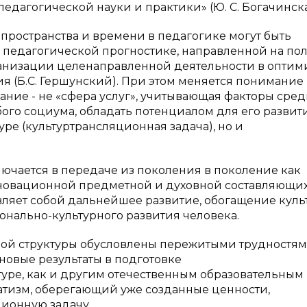
дагогической науки и практики» (Ю. С. Богачинска
пространства и времени в педагогике могут быть
в педагогической прогностике, направленной на по
анизации целенаправленной деятельности в опти
 (Б.С. Гершунский). При этом меняется понимание
ние - не «сфера услуг», учитывающая факторы сред
ого социума, обладать потенциалом для его развити
уре (культуртрансляционная задача), но и
лючается в передаче из поколения в поколение как
 новационной предметной и духовной составляющи
авляет собой дальнейшее развитие, обогащение куль
нально-культурного развития человека.
ной структуры обусловлены пережитыми трудностя
новые результаты в подготовке
ре, как и другим отечественным образовательным
тизм, оберегающий уже созданные ценности,
ионную задачу.