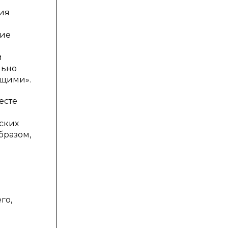
тия
тие
и
льно
ущими».
есте
еских
бразом,
го,
ь