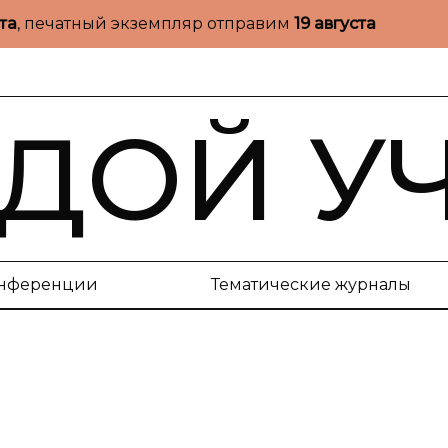
ста
, печатный экземпляр отправим
19 августа
ДОЙ У
нференции
Тематические журналы