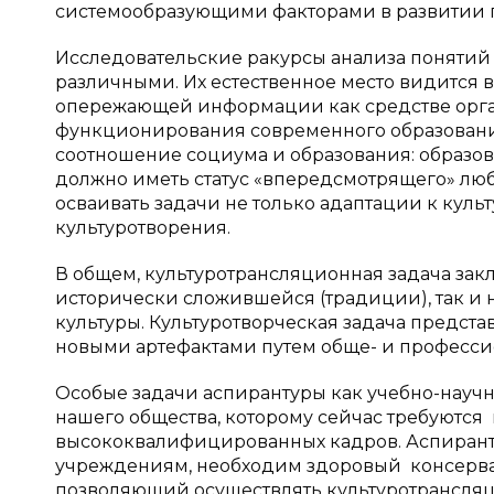
системообразующими факторами в развитии пе
Исследовательские ракурсы анализа понятий 
различными. Их естественное место видится 
опережающей информации как средстве орг
функционирования современного образования
соотношение социума и образования: образова
должно иметь статус «впередсмотрящего» люб
осваивать задачи не только адаптации к культ
культуротворения.
В общем, культуротрансляционная задача зак
исторически сложившейся (традиции), так и
культуры. Культуротворческая задача предст
новыми артефактами путем обще- и профессио
Особые задачи аспирантуры как учебно-науч
нашего общества, которому сейчас требуются 
высококвалифицированных кадров. Аспиранту
учреждениям, необходим здоровый консерва
позволяющий осуществлять культуротрансляц