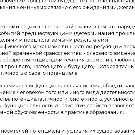
лючение прошлого и будущего в контекст настояще
жения неминуемо связано с его ожиданиями, жела
 детерминации человеческой жизни в том, что наряду
событий предшествующими (детерминация прошлы
 целями и предполагаемыми результатами
ецифического механизма личностной регуляции вре
ьной временной трансспективы - сквозного видени
ть обозрения индивидом течения времени в любом 
 прошлого, настоящего и будущего,- которая тесн
личностью своего потенциала.
 динамическая функциональная система, объединяю
ение человеком того или иного вида деятельности
тва потенциала личности: системность, условность
, функциональность. Анализ этих свойств позволяет
нной обусловленности в практике образования.
ь носителей потенциала и. условия их существовани