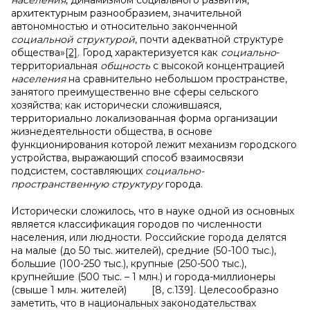
населения
, динамизмом социального развития,
архитектурным разнообразием, значительной
автономностью и относительно законченной
социальной структурой
, почти адекватной структуре
общества»
[2]
. Город характеризуется как
социально
-
территориальная
общность
с высокой концентрацией
населения
на сравнительно небольшом пространстве,
занятого преимущественно вне сферы сельского
хозяйства; как исторически сложившаяся,
территориально локализованная форма организации
жизнедеятельности общества, в основе
функционирования которой лежит механизм городского
устройства, выражающий способ взаимосвязи
подсистем, составляющих
социально-
пространственную
структуру
города.
Исторически сложилось, что в науке одной из основных
является классификация городов по численности
населения, или людности. Российские города делятся
на малые (до 50 тыс. жителей), средние (50-100 тыс.),
большие (100-250 тыс.), крупные (250-500 тыс.),
крупнейшие (500 тыс. – 1 млн.) и города-миллионеры
(свыше 1 млн. жителей) [8, с.139]. Целесообразно
заметить, что в национальных законодательствах