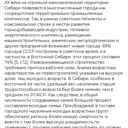
ХХ века на огромной малозаселенной территории
Сибири появляются многочисленные города как
сосредоточие территориально-промышленных
комплексов. Так, в рамках советских пятилеток и
комсомольских строек в местах развития
горнодобывающей индустрии, топливно-
энергетического комплекса, размещения
машиностроительных, химических, металлургических и
других предприятий возникают новые города. 69%
городов СССР построены в советское время, а в
частности, в Восточной Сибири этот процент составил
74% [5, с.12]. Разворачивающееся строительство
требовало притока рабочей силы. Анализ возрастных
характеристик их первостроителей указывал на высокую
долю лиц молодого возраста. В Сибири, особенно в
восточной ее части, удельный вес населения старше
трудоспособного возраста был более низким, чем в
среднем по РСФСР. Как следствие, в общей
численности создаваемых семей большой процент
составляли молодые семьи. Преобладание в составе
городского населения молодых возрастных групп
обеспечило региону более низкую смертность и
вместе с тем более высокую рождаемость по
сравнению с другими районами республики, по уровню