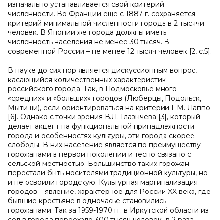
изначально устанавливается свой критерий
численности. Во Франции еще с 1887 г. сохраняется
критерий минимальной численности города в 2 тысячи
человек. В Японии же города должны иметь
численность населения не менее 30 тысяч. В
современной России – не менее 12 тысяч человек [2, с.5].
В науке до сих пор является дискуссионным вопрос,
касающийся количественных характеристик
российского города. Так, в Подмосковье много
«средних» и «больших» городов (Люберцы, Подольск,
Мытищи), если ориентироваться на критерии Г.М. Лаппо
[6]. Однако с точки зрения В.Л. Глазычева [3], который
делает акцент на функциональной принадлежности
города и особенностях культуры, эти города скорее
слободы. В них население является по преимуществу
горожанами в первом поколении и тесно связано с
сельской местностью. Большинство таких горожан
перестали быть носителями традиционной культуры, но
и не освоили городскую. Культурная маргинализация
городов – явление, характерное для России XX века, где
бывшие крестьяне в одночасье становились
горожанами. Так за 1959-1970 гг. в Иркутской области из
сел в города переехало 300 тысяч человек (в 2 раза