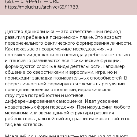
(69). — С. 414-417. — URL:
https://moluch.ru/archive/69/11789.
Детство дошкольника — это ответственный период
развития ребенка в психическом плане. Это возраст
первоначального фактического формирования личности.
Как показывают современные исследования, на
протяжении дошкольного периода у ребенка не только
интенсивно развиваются все психические функции,
формируются сложные виды деятельности, например
общение со сверстниками и взрослыми, игра, но и
происходит закладка познавательных способностей. В
сфере личностной формируются элементы регуляции
поведения волевом отношении, иерархическая
структура потребностей и мотивов,
дифференцированная самооценка. Идет усвоение
нравственных форм поведения. При нарушении любого
механизма или звена данной структуры развития
ребенка весь дальнейший ход развития может пойти не
так, как хотелось.
Младший дошкольный возраст— это период от одного