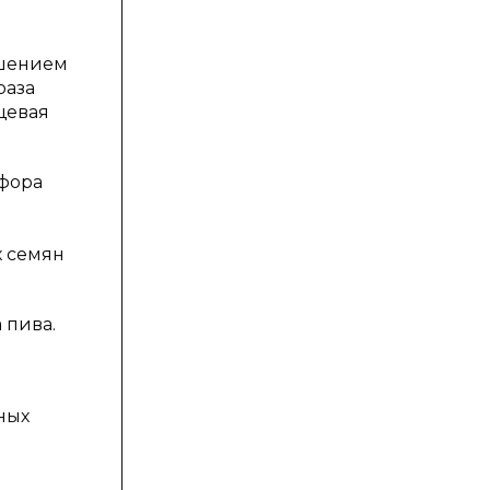
ошением
раза
щевая
сфора
х семян
 пива.
ных