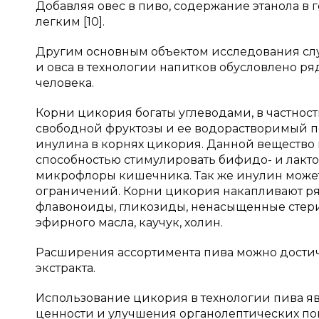
Добавляя овес в пиво, содержание этанола в 
легким [10].
Другим основным объектом исследования слу
и овса в технологии напитков обусловлено р
человека.
Корни цикория богаты углеводами, в частности 
свободной фруктозы и ее водорастворимый п
инулина в корнях цикория. Данной вещество 
способностью стимулировать бифидо- и лакт
микрофлоры кишечника. Так же инулин может
ограничений. Корни цикория накапливают ря
флавоноиды, гликозиды, ненасыщенные стери
эфирного масла, каучук, холин.
Расширения ассортимента пива можно достич
экстракта.
Использование цикория в технологии пива 
ценности и улучшения органолептических по