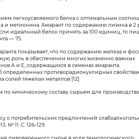
нием легкоусвояемого белка с оптимальным соотн
 и метионина. Амарант по содержанию лизина в 2 
Если идеальный белок принять за 100 единиц, то пи
нта — 75.
ранта показывает, что по содержанию железа и фо
ажную роль в обеспечении многих жизненно важных
ов А и Е, содержащихся в семенах амаранта.
об определенных противорадионуклидных свойства
 солей тяжелых металлов [12].
м по химическому составу сырьем для производства
росу о потребительских предпочтений слабоалкоголь
 № 11. С. 126–129.
ния пивоваренного сырья в ходе технологического