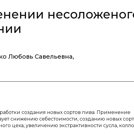
енении несоложеног
нии
ко Любовь Савельевна
,
зработки создания новых сортов пива. Применение
вует снижению себестоимости, созданию новых сор
ого цеха, увеличению экстрактивности сусла, колл