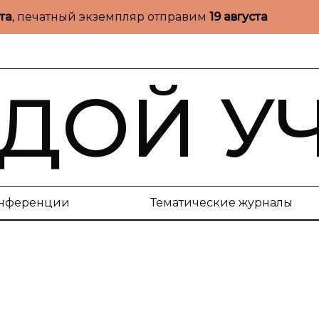
ста
, печатный экземпляр отправим
19 августа
ДОЙ У
нференции
Тематические журналы