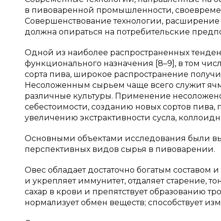
в пивоваренной промышленности, своевременн
Совершенствование технологии, расширение 
должна опираться на потребительские предпо
Одной из наиболее распространенных тенден
функционального назначения [8–9], в том чи
сорта пива, широкое распространение получ
Несоложенным сырьем чаще всего служит ячмен
различные культуры. Применение несоложено
себестоимости, созданию новых сортов пива,
увеличению экстрактивности сусла, коллоидн
Основными объектами исследования были выб
перспективных видов сырья в пивоварении.
Овес обладает достаточно богатым составом
и укрепляет иммунитет, отдаляет старение, т
сахар в крови и препятствует образованию тр
нормализует обмен веществ; способствует из