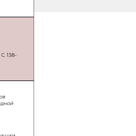
С. 138-
ов
идной
дукции