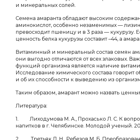
и минеральных солей.
Семена амаранта обладают высоким содержа
аминокислот, особенно незаменимых — лизина
превосходит пшеницу и в 3 раза — кукурузу. 
ценность белка кукурузы составит –44, а амара
Витаминный и минеральный состав семян ама
они выгодно отличаются от всех злаковых. В
функций организма является наличие витамин
Исследование химического состава говорит 
и об их способности к выведению из организма
Таким образом, амарант можно назвать ценны
Литература:
1. Лиходумова М. А., Прохасько Л. С. К воп
напитков в г. Челябинске. Молодой ученый. 2013.
2. Третьяк Л. Н., Ребезов М. Б. Преобразова