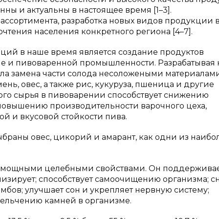
ы и актуальны в настоящее время [1–3].
ассортимента, разработка новых видов продукции 
чтения населения конкретного региона [4–7].
ций в наше время является создание продуктов
сле и пивоваренной промышленности. Разрабатывая
ила замена части солода несоложеными материалами
ь, овес, а также рис, кукуруза, пшеница и другие
го сырья в пивоварении способствует снижению
 повышению производительности варочного цеха,
ой и вкусовой стойкости пива.
раны овес, цикорий и амарант, как одни из наибо
 и мощными целебными свойствами. Он поддержива
онизирует; способствует самоочищению организма; с
омбов; улучшает сон и укрепляет нервную систему;
мельчению камней в организме.