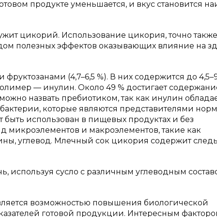
готовом продукте уменьшается, и вкус становится н
жит цикорий. Использование цикория, точно также
ядом полезных эффектов оказывающих влияние на з
фруктозанами (4,7–6,5 %). В них содержится до 4,5–9
олимер — инулин. Около 49 % достигает содержани
можно назвать пребиотиком, так как инулин облада
обактерии, которые являются представителями нор
 быть использован в пищевых продуктах и без
д микроэлементов и макроэлементов, такие как
ны, углевод. Млечный сок цикория содержит след
ь, используя сусло с различным углеводным состав
является возможностью повышения биологической
казателей готовой продукции. Интересным фактор