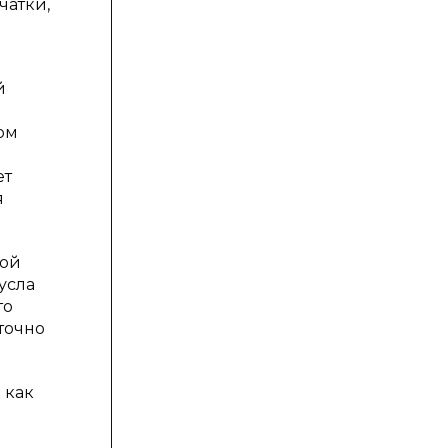
чатки,
й
ом
ет
я
вой
усла
то
точно
 как