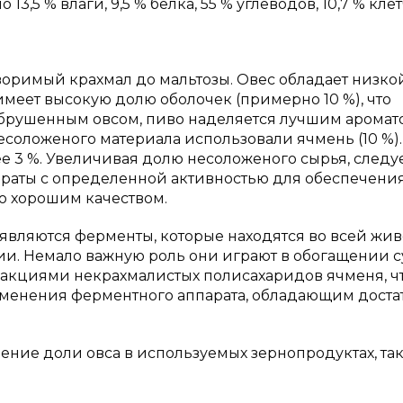
3,5 % влаги, 9,5 % белка, 55 % углеводов, 10,7 % клет
воримый крахмал до мальтозы. Овес обладает низко
меет высокую долю оболочек (примерно 10 %), что
 обрушенным овсом, пиво наделяется лучшим аромат
несоложеного материала использовали ячмень (10 %).
е 3 %. Увеличивая долю несоложеного сырья, следу
раты с определенной активностью для обеспечени
о хорошим качеством.
вляются ферменты, которые находятся во всей жи
и. Немало важную роль они играют в обогащении с
акциями некрахмалистых полисахаридов ячменя, ч
именения ферментного аппарата, обладающим доста
ение доли овса в используемых зернопродуктах, так