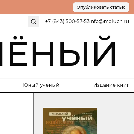
Опубликовать статью
+7 (843) 500-57-53
info@moluch.ru
ЧЁНЫЙ
Юный ученый
Издание книг