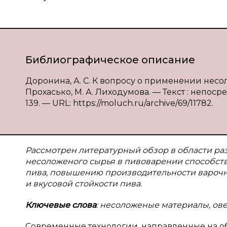
Библиографическое описание
Доронина, А. С. К вопросу о применении несол
Прохасько, М. А. Лиходумова. — Текст : непосре
139. — URL: https://moluch.ru/archive/69/11782.
Рассмотрен литературный обзор в области ра
несоложеного сырья в пивоварении способст
пива, повышению производительности варочно
и вкусовой стойкости пива.
Ключевые слова
: несоложеные материалы, овес
Современные технологии, направленные на о