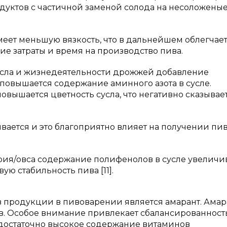
дуктов с частичной заменой солода на несоложены
меет меньшую вязкость, что в дальнейшем облегчае
ие затраты и время на производство пива.
усла и жизнедеятельности дрожжей добавление
 повышается содержание аминного азота в сусле.
вышается цветность сусла, что негативно сказывае
вается и это благоприятно влияет на получении пи
ия/овса содержание полифенолов в сусле увеличив
ую стабильность пива [11].
в продукции в пивоварении является амарант. Амар
в. Особое внимание привлекает сбалансированност
и достаточно высокое содержание витаминов