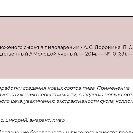
оженого сырья в пивоварении / А. С. Доронина, Л. С.
дственный // Молодой ученый. — 2014. — № 10 (69). — 
зработки создания новых сортов пива. Применение
вует снижению себестоимости, созданию новых сорт
го цеха, увеличению экстрактивности сусла, колло
, цикорий, амарант, пиво.
беспечение безопасности и высокого качества про