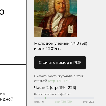
о
Молодой учёный №10 (69)
июль-1 2014 г.
Скачать номер в PDF
Скачать часть журнала с этой
статьей
(стр.
138-139
)
:
Часть 2
(cтр. 119 - 223)
тов
Расположение в файле:
оидной
стр.
119
стр.
138-139
стр.
223