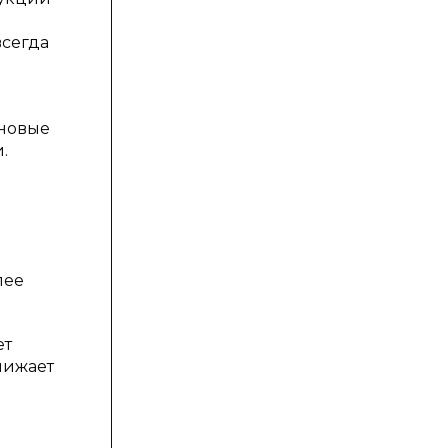
всегда
 новые
.
лее
ет
нижает