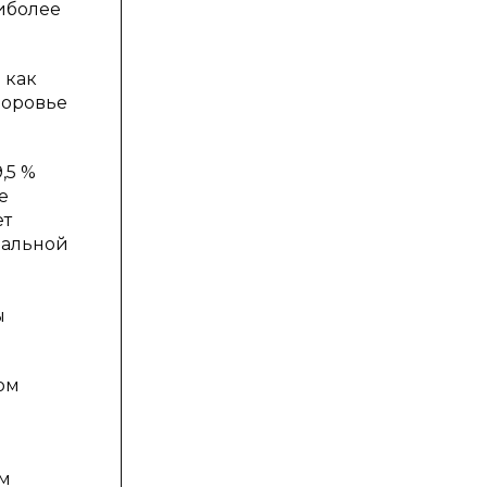
аиболее
 как
доровье
,5 %
е
ет
мальной
ы
ом
ом