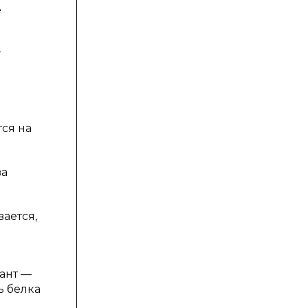
е
т
тся на
ва
ается,
ант —
ь белка