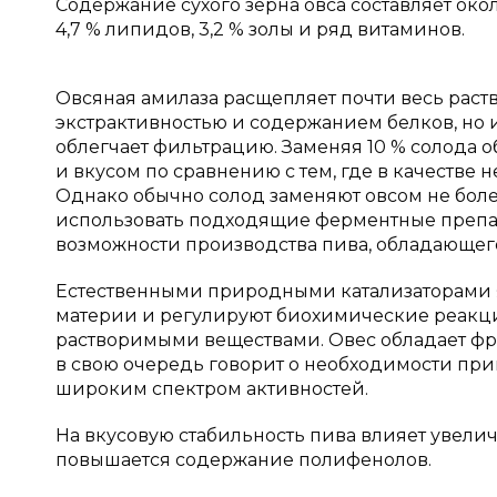
Содержание сухого зерна овса составляет около 1
4,7 % липидов, 3,2 % золы и ряд витаминов.
Овсяная амилаза расщепляет почти весь раст
экстрактивностью и содержанием белков, но и
облегчает фильтрацию. Заменяя 10 % солода
и вкусом по сравнению с тем, где в качестве 
Однако обычно солод заменяют овсом не боле
использовать подходящие ферментные препа
возможности производства пива, обладающег
Естественными природными катализаторами я
материи и регулируют биохимические реакци
растворимыми веществами. Овес обладает фр
в свою очередь говорит о необходимости пр
широким спектром активностей.
На вкусовую стабильность пива влияет увелич
повышается содержание полифенолов.