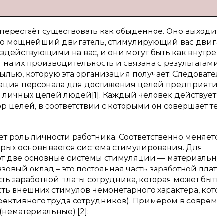
перестаёт существовать как обыденное. Оно выходит
Это мощнейший двигатель, стимулирующий вас двига
здействующими на вас, и они могут быть как внутр
на их производительность и связана с результатам
ылью, которую эта организация получает. Следоват
вация персонала для достижения целей предприяти
 личных целей людей[1]. Каждый человек действует
 целей, в соответствии с которыми он совершает т
ет роль личности работника. Соответственно меняет
торых основывается система стимулирования. Для
т две основные системы стимуляции — материаль
азовый оклад – это постоянная часть заработной пла
ть заработной платы сотрудника, которая может быт
ть внешних стимулов немонетарного характера, ко
ективного труда сотрудников). Примером в совре
нематериальные) [2]: