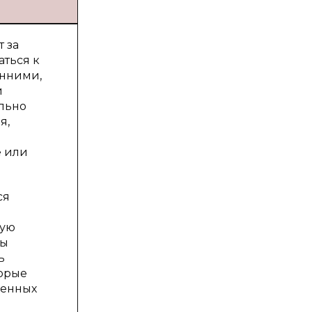
 за
ться к
енними,
и
ельно
я,
е или
ся
ную
ты
ь
торые
менных