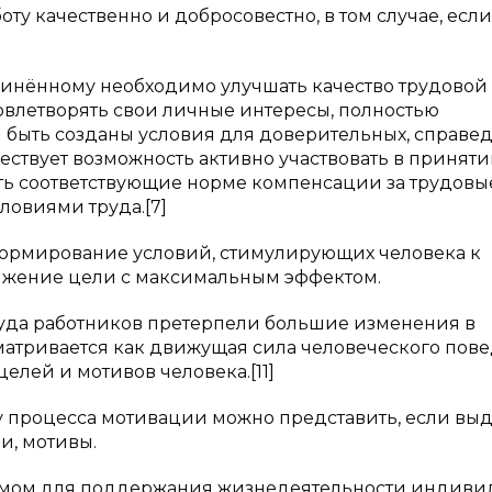
у качественно и добросовестно, в том случае, если
инённому необходимо улучшать качество трудовой
довлетворять свои личные интересы, полностью
 быть созданы условия для доверительных, справе
ествует возможность активно участвовать в принят
ь соответствующие норме компенсации за трудовы
ловиями труда.[7]
формирование условий, стимулирующих человека к
ижение цели с максимальным эффектом.
уда работников претерпели большие изменения в
матривается как движущая сила человеческого пове
елей и мотивов человека.[11]
ику процесса мотивации можно представить, если вы
и, мотивы.
димом для поддержания жизнедеятельности индивид