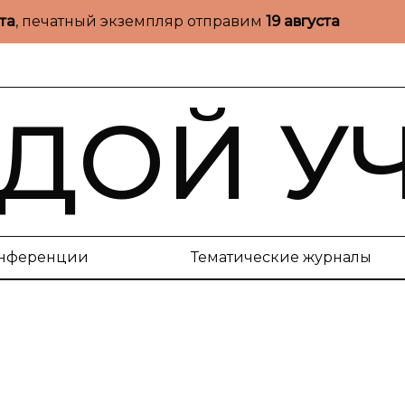
ста
, печатный экземпляр отправим
19 августа
ДОЙ У
нференции
Тематические журналы