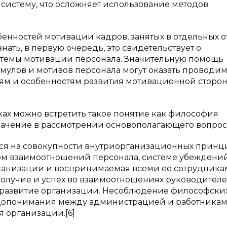
систему, что осложняет использование методов
енностей мотивации кадров, занятых в отдельных о
нать, в первую очередь, это свидетельствует о
стемы мотивации персонала. Значительную помощь
мулов и мотивов персонала могут оказать проводи
ям и особенностям развития мотивационной сторо
ках можно встретить такое понятие как философия
ачение в рассмотрении основополагающего вопроса 
ся на совокупности внутриорганизационных принц
рм взаимоотношений персонала, системе убеждени
ганизации и воспринимаемая всеми ее сотрудника
олучие и успех во взаимоотношениях руководителе
 развитие организации. Несоблюдение философски
едопонимания между администрацией и работникам
организации.[6]