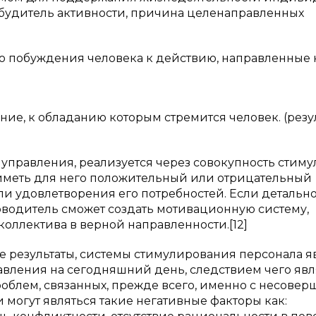
обудитель активности, причина целенаправленных
о побуждения человека к действию, направленные 
ие, к обладанию которым стремится человек. (резул
правления, реализуется через совокупность стимул
иметь для него положительный или отрицательный
ли удовлетворения его потребностей. Если детальн
оводитель сможет создать мотивационную систему,
оллектива в верной направленности.[12]
 результаты, системы стимулирования персонала я
вления на сегодняшний день, следствием чего явл
облем, связанных, прежде всего, именно с несове
огут являться такие негативные факторы как: