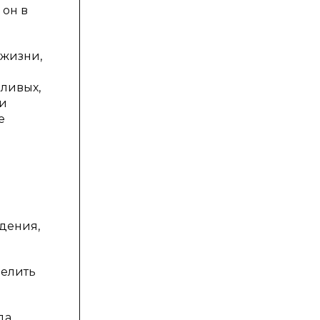
 он в
 жизни,
дливых,
ии
е
дения,
делить
а,