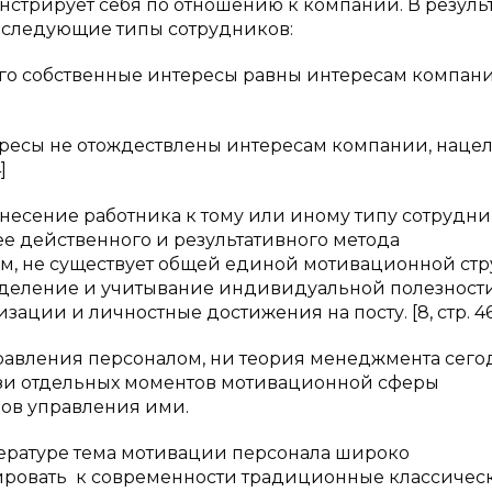
нстрирует себя по отношению к компании. В резуль
 следующие типы сотрудников:
его собственные интересы равны интересам компан
есы не отождествлены интересам компании, нацел
]
несение работника к тому или иному типу сотрудни
ее действенного и результативного метода
ом, не существует общей единой мотивационной стр
ределение и учитывание индивидуальной полезност
зации и личностные достижения на посту. [8, стр. 46
правления персоналом, ни теория менеджмента сего
язи отдельных моментов мотивационной сферы
ов управления ими.
тературе тема мотивации персонала широко
тировать к современности традиционные классичес