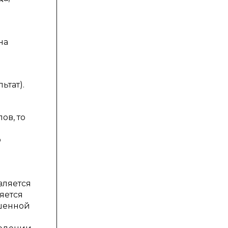
на
ьтат).
ов, то
о
вляется
яется
ршенной