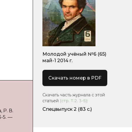
Молодой учёный №6 (65)
май-1 2014 г.
Скачать номер в PDF
Скачать часть журнала с этой
статьей
(стр.
Т.2. 3-5
)
:
Спецвыпуск 2
(83 с.)
Р. В.
3-5. —