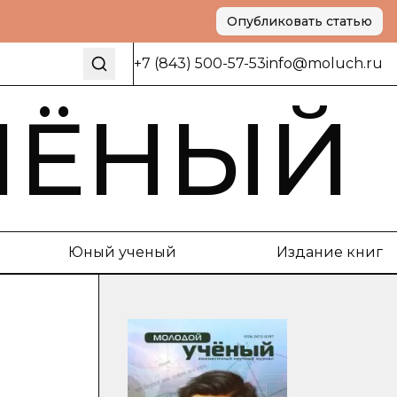
Опубликовать статью
+7 (843) 500-57-53
info@moluch.ru
ЧЁНЫЙ
Юный ученый
Издание книг