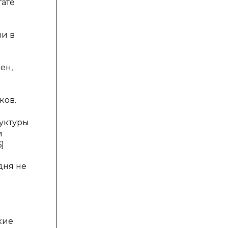
тате
ии в
ен,
ков.
уктуры
и
]
дня не
кие