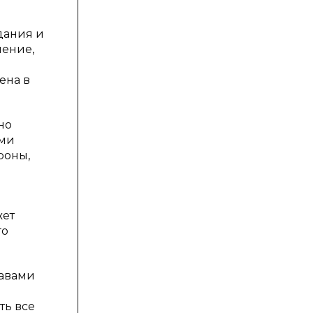
дания и
ление,
ена в
но
ами
роны,
жет
го
равами
ть все