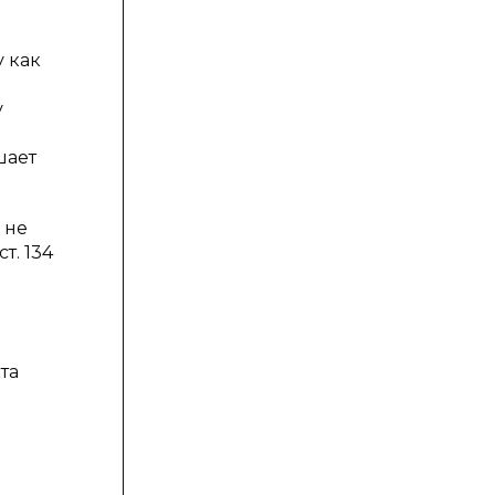
у как
у
шает
 не
т. 134
та