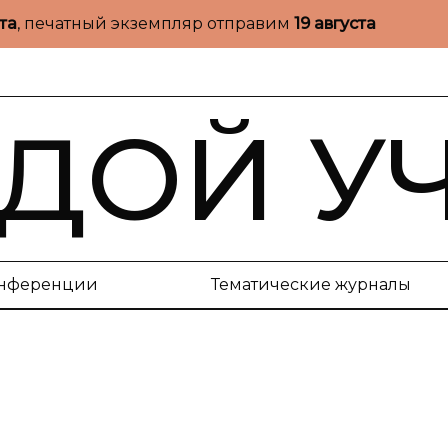
ста
, печатный экземпляр отправим
19 августа
ДОЙ У
нференции
Тематические журналы