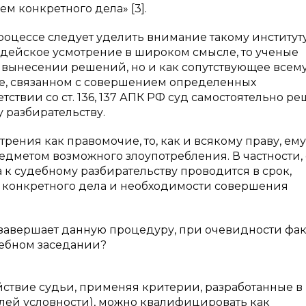
м конкретного дела» [3].
роцессе следует уделить внимание такому институт
удейское усмотрение в широком смысле, то ученые
и вынесении решений, но и как сопутствующее всем
ре, связанном с совершением определенных
ствии со ст. 136, 137 АПК РФ суд самостоятельно ре
у разбирательству.
рения как правомочие, то, как и всякому праву, ему
дметом возможного злоупотребления. В частности, с
 к судебному разбирательству проводится в срок,
в конкретного дела и необходимости совершения
 завершает данную процедуру, при очевидности фак
дебном заседании?
ействие судьи, применяя критерии, разработанные в
олей условности), можно квалифицировать как