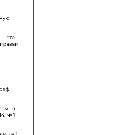
нную
 — это
 правам
реф.
вом» в
4. № 1
ношений