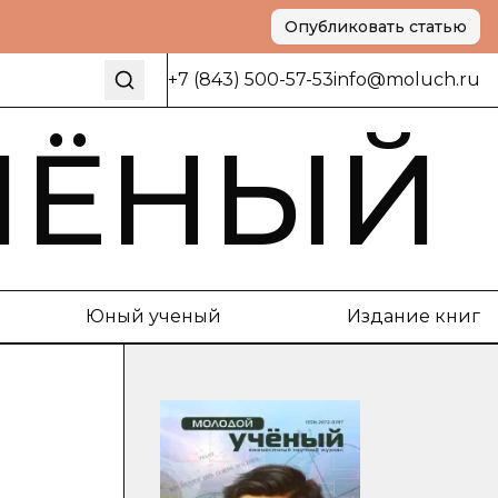
Опубликовать статью
+7 (843) 500-57-53
info@moluch.ru
ЧЁНЫЙ
Юный ученый
Издание книг