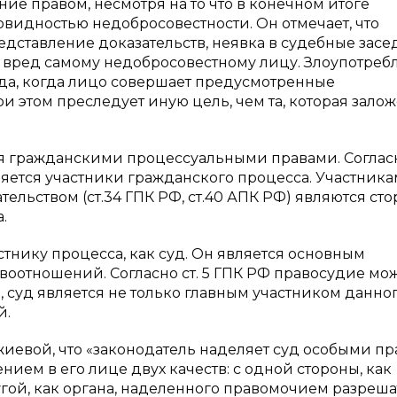
ие правом, несмотря на то что в конечном итоге
овидностью недобросовестности. Он отмечает, что
дставление доказательств, неявка в судебные засе
я вред самому недобросовестному лицу. Злоупотреб
гда, когда лицо совершает предусмотренные
 этом преследует иную цель, чем та, которая залож
я гражданскими процессуальными правами. Соглас
ется участники гражданского процесса. Участник
тельством (ст.34 ГПК РФ, ст.40 АПК РФ) являются сто
.
тнику процесса, как суд. Он является основным
оотношений. Согласно ст. 5 ГПК РФ правосудие мо
, суд является не только главным участником данно
й.
джиевой, что «законодатель наделяет суд особыми п
нием в его лице двух качеств: с одной стороны, как
гой, как органа, наделенного правомочием разреша