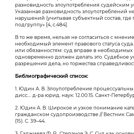
разновидность злоупотребления судейским у
Указанная разновидность злоупотреблений не
нарушений (учитывая субъектный состав, где 
подгруппу» [4, с.484].
В то же время, нельзя не согласиться с мнение
необходимый элемент правового статуса суда.
или обязанностям: суд вправе в необходимых
одновременно должен делать это. Судебное у
разрешения дела, но торжества справедливости
Библиографический список:
1. Юдин А. В. Злоупотребление процессуальн
дисс.... д-ра юрид. наук: 12.00.15. Санкт-Петербур
2. Юдин А. В. Широкое и узкое понимание кат
гражданском судопроизводстве // Вестник Сам
(15). С. 39–44.
3. Гаджиева Ф. Р., Степанов Э. С. Суд как о