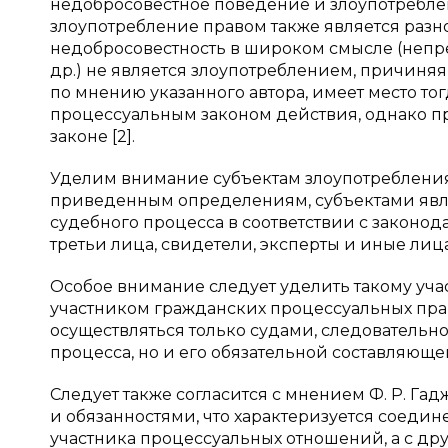
недобросовестное поведение и злоупотреблен
злоупотребление правом также является разн
недобросовестность в широком смысле (непре
др.) не является злоупотреблением, причиня
по мнению указанного автора, имеет место то
процессуальным законом действия, однако при
законе [2].
Уделим внимание субъектам злоупотреблени
приведенным определениям, субъектами явля
судебного процесса в соответствии с законода
третьи лица, свидетели, эксперты и иные лица
Особое внимание следует уделить такому учас
участником гражданских процессуальных прав
осуществляться только судами, следовательно
процесса, но и его обязательной составляюще
Следует также согласится с мнением Ф. Р. Га
и обязанностями, что характеризуется соедине
участника процессуальных отношений, а с дру