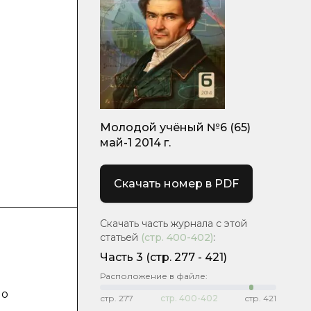
Молодой учёный №6 (65)
май-1 2014 г.
Скачать номер в PDF
Скачать часть журнала с этой
статьей
(стр.
400-402
)
:
Часть 3
(cтр. 277 - 421)
Расположение в файле:
 о
стр.
277
стр.
400-402
стр.
421