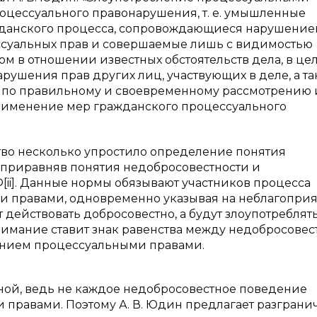
оцессуального правонарушения, т. е. умышленные
жданского процесса, сопровождающиеся нарушени
ссуальных прав и совершаемые лишь с видимостью
м в отношении известных обстоятельств дела, в це
ушения прав других лиц, участвующих в деле, а та
а по правильному и своевременному рассмотрению 
рименение мер гражданского процессуального
тво несколько упростило определение понятия
приравняв понятия недобросовестности и
 РФ[ii]. Данные нормы обязывают участников процесса
и правами, одновременно указывая на неблагопри
т действовать добросовестно, а будут злоупотреблят
имание ставит знак равенства между недобросове
ением процессуальными правами.
рной, ведь не каждое недобросовестное поведение
правами. Поэтому А. В. Юдин предлагает разграни