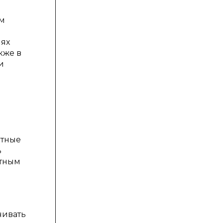
ем
лях
кже в
и
ятные
ь
стным
чивать