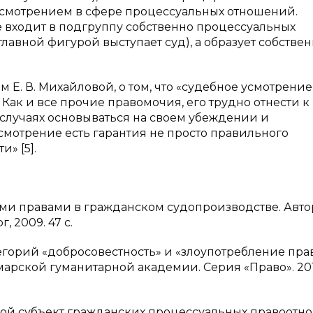
смотрением в сфере процессуальных отношений.
 входит в подгруппу собственно процессуальных
главной фигурой выступает суд), а образует собстве
м Е. В. Михайловой, о том, что «судебное усмотрение
 Как и все прочие правомочия, его трудно отнести к
 случаях основываться на своем убеждении и
смотрение есть гарантия не просто правильного
» [5].
ыми правами в гражданском судопроизводстве. Авто
г, 2009. 47 с.
егорий «добросовестность» и «злоупотребление пра
арской гуманитарной академии. Серия «Право». 201
сновной субъект гражданских процессуальных правоот