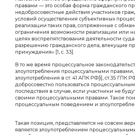
правами — это особая форма гражданского пр
недобросовестные действия участников гра
условий осуществления субъективных проце
реализации таких прав, сопряженные с обмано
ограничения возможности реализации или нар
целях воспрепятствования деятельности суд
разрешению гражданского дела, влекущие п
принуждения» [1, с. 33].
В то же время процессуальное законодательс
злоупотребления процессуальными правами, 
злоупотребления в ст. 41 АПК РФ[i], ст.35 ГПК
добросовестно пользоваться процессуальным
последствия в случае, если участники не буду
своими процессуальными правами. Такое пон
процессуальным поведением и злоупотребл
Такая позиция, представляется не совсем ве
является злоупотреблением процессуальными 