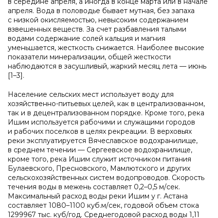
в середине апреля, а иногда в конце марта или в начале
апреля. Вода в половодье бывает мутная, без запаха
с низкой окисляемостью, невысоким содержанием
взвешенных веществ. За счет разбавления талыми
водами содержание солей кальция и магния
уменьшается, жесткость снижается. Наиболее высокие
показатели минерализации, общей жесткости
наблюдаются в засушливый, жаркий месяц лета — июнь
[1–3].
Население сельских мест использует воду для
хозяйственно-питьевых целей, как в централизованном,
так и в децентрализованном порядке. Кроме того, река
Ишим используется рабочими и служащими городов
и рабочих поселков в целях рекреации. В верховьях
реки эксплуатируется Вячеславское водохранилище,
в среднем течении — Сергеевское водохранилище,
кроме того, река Ишим служит источником питания
Булаевского, Пресновского, Мамлютского и других
сельскохозяйственных систем водопроводов. Скорость
течения воды в межень составляет 0,2–0,5 м/сек.
Максимальный расход воды реки Ишим у г. Астана
составляет 1080–1100 куб.м/сек, годовой объем стока
1299967 тыс. куб/год. Среднегодовой расход воды 1,11