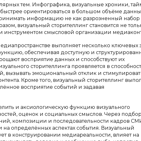
лярных тем. Инфографика, визуальные хроники, та
 быстрее ориентироваться в большом объёме данны
ринимать информацию не как разрозненный набор 
бразом, визуальный сторителлинг становится не толь
 и инструментом смысловой организации медиаконт
едиапространстве выполняет несколько ключевых з
функцию, обеспечивая доступную и структурирован
рощают восприятие данных и способствуют их
зуального сторителлинга проявляется в способнос
, вызывать эмоциональный отклик и стимулироват
нтента. Кроме того, визуальный сторителлинг выпо
ённое восприятие событий и задавая
.
лить и аксиологическую функцию визуального
ностей, оценок и социальных смыслов. Через подбо
шений, композиции и последовательности кадров СМ
 на определённых аспектах события. Визуальный
ует в конструировании медиареальности, влияет на