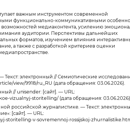
ступает важным инструментом современной
ыми функционально-коммуникативными особенно
ю возможностей медиаконтента, усилению эмоциона
нимания аудитории. Перспективы дальнейших
уальных форматов, изучением влияния интерактивн
ние, а также с разработкой критериев оценки
медиапространстве.
— Текст: электронный // Семиотические исследовани
c/article/view/9918/ru_RU (дата обращения: 03.06.2026).
ый // unisender: [сайт]. — URL:
oe-vizualnyj-storitelling/ (дата обращения: 03.06.2026)
ой российской журналистике. — Текст: электронный
»: [сайт]. — URL:
nyj-storitelling-v-sovremennoj-rossijskoj-zhurnalistike.ht