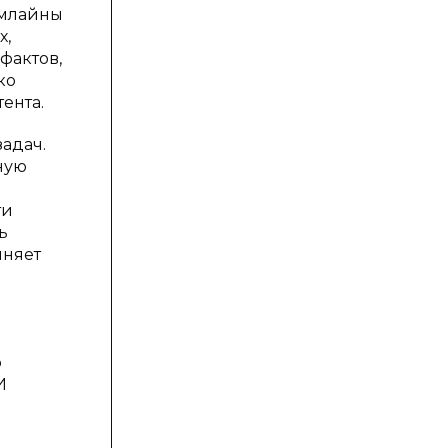
ймлайны
х,
фактов,
ко
ента.
адач.
ную
ти
ь
лняет
р
И