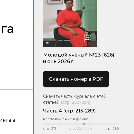
га
Молодой учёный №23 (626)
июнь 2026 г.
Скачать номер в PDF
Скачать часть журнала с этой
статьей
(стр.
253-254
)
:
Часть 4
(стр. 213-289)
Расположение в файле:
инга в
стр.
213
стр.
253-254
стр.
289