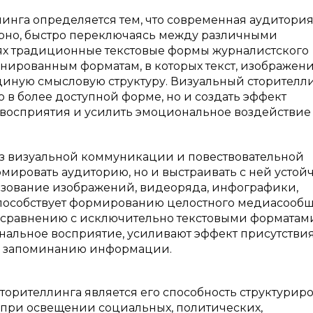
линга определяется тем, что современная аудитория
рно, быстро переключаясь между различными
ях традиционные текстовые формы журналистского
ированным форматам, в которых текст, изображение
диную смысловую структуру. Визуальный сторителл
 в более доступной форме, но и создать эффект
с восприятия и усилить эмоциональное воздействие
ез визуальной коммуникации и повествовательной
рмировать аудиторию, но и выстраивать с ней устой
ьзование изображений, видеоряда, инфографики,
 способствует формированию целостного медиасооб
о сравнению с исключительно текстовыми форматам
альное восприятие, усиливают эффект присутствия
му запоминанию информации.
торителлинга является его способность структуриро
при освещении социальных, политических,