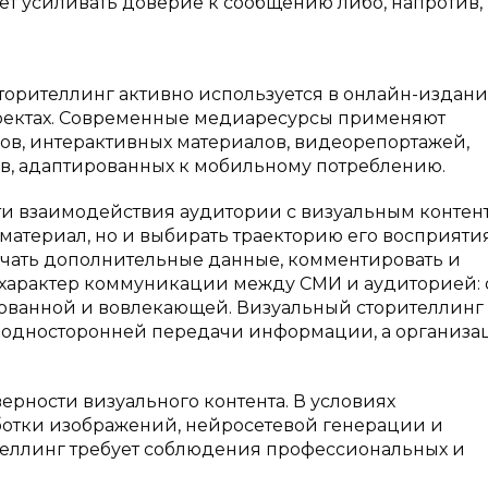
т усиливать доверие к сообщению либо, напротив,
орителлинг активно используется в онлайн-издани
оектах. Современные медиаресурсы применяют
ов, интерактивных материалов, видеорепортажей,
ов, адаптированных к мобильному потреблению.
и взаимодействия аудитории с визуальным контен
материал, но и выбирать траекторию его восприятия
учать дополнительные данные, комментировать и
 характер коммуникации между СМИ и аудиторией: 
ованной и вовлекающей. Визуальный сторителлинг
е односторонней передачи информации, а организ
ерности визуального контента. В условиях
отки изображений, нейросетевой генерации и
еллинг требует соблюдения профессиональных и