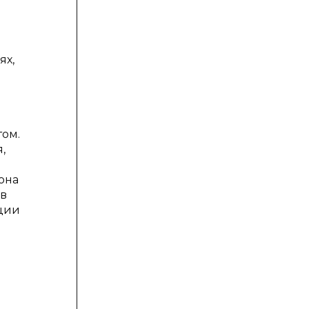
ях,
том.
,
она
 в
ации