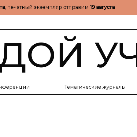
ста
, печатный экземпляр отправим
19 августа
ДОЙ У
нференции
Тематические журналы