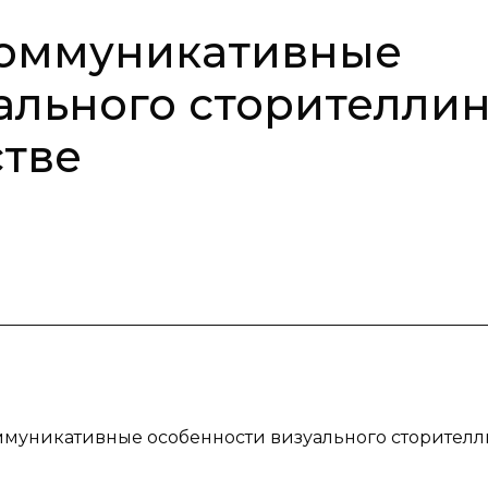
оммуникативные
ального сторителлин
стве
ммуникативные особенности визуального сторителл