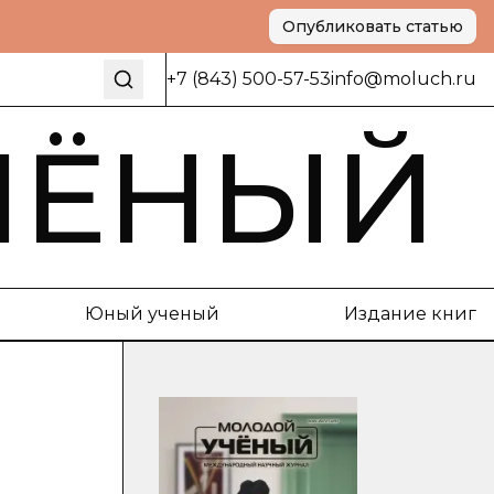
Опубликовать статью
+7 (843) 500-57-53
info@moluch.ru
ЧЁНЫЙ
Юный ученый
Издание книг