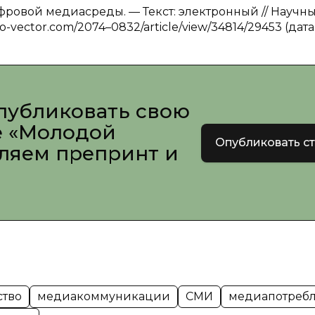
ровой медиасреды. — Текст: электронный // Научн
eco-vector.com/2074–0832/article/view/34814/29453 (дата
публиковать свою
е «Молодой
Опубликовать с
вляем препринт и
ство
медиакоммуникации
СМИ
медиапотреб