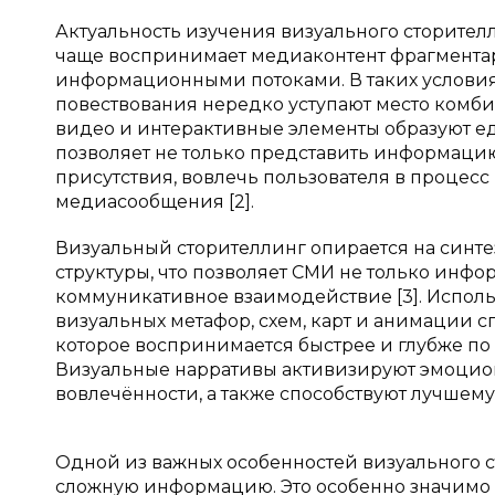
Актуальность изучения визуального сторител
чаще воспринимает медиаконтент фрагмента
информационными потоками. В таких услови
повествования нередко уступают место комбин
видео и интерактивные элементы образуют е
позволяет не только представить информацию
присутствия, вовлечь пользователя в процес
медиасообщения [2].
Визуальный сторителлинг опирается на синт
структуры, что позволяет СМИ не только инфо
коммуникативное взаимодействие [3]. Испол
визуальных метафор, схем, карт и анимации
которое воспринимается быстрее и глубже п
Визуальные нарративы активизируют эмоцион
вовлечённости, а также способствуют лучше
Одной из важных особенностей визуального с
сложную информацию. Это особенно значимо 