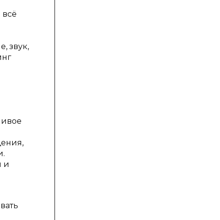
 всё
, звук,
инг
чивое
щения,
и.
 и
вать