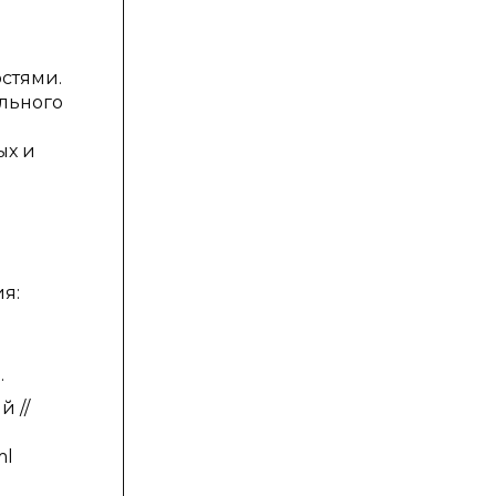
стями.
льного
ых и
я:
.
 //
ml