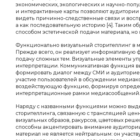
экономических, экологических и научно-попу
и интерактивные карты позволяют аудитории
видеть причинно-следственные связи и восп
а как последовательную историю [4]. Таким о
способом эстетической подачи материала, но
Функционально визуальный сторителлинг в м
Прежде всего, он реализует информативную 
подачу сложных тем. Визуальные элементы уп
интерпретации. Коммуникативная функция ви
формировать диалог между СМИ и аудиторией
участие пользователей в обсуждении медиако
воздействующую функцию, формируя определ
интерпретационные рамки медиасообщений
Наряду с названными функциями можно выде
сторителлинга, связанную с трансляцией цен
визуальных образов, ракурсов, цветовых ре
способны акцентировать внимание аудитории
материал не является нейтральным: он участв