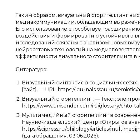
Таким образом, визуальный сторителлинг вы
медиакоммуникации, обладающим выраженн
Его использование способствует расширени
воздействия и формированию устойчивого в
исследований связаны с анализом новых виз
нейросетевых технологий на медиаповествова
эффективности визуального сторителлинга в 
Литература:
Визуальный синтаксис в социальных сетях. 
[сайт]. — URL: https://journals.ssau.ru/semioti
Визуальный сторителлинг. — Текст: электронн
https://www.unisender.com/ru/glossary/chto-tak
Мультимедийный сторителлинг в современн
Научно-издательский центр «Открытое знание
https://scipress.ru/philology/articles/multimedij
(дата обращения: 03.06.2026).