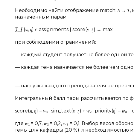
Необходимо найти отображение match: 𝑆 → 
назначенным парам:
∑_{ (𝑠ᵢ, 𝑡ⱼ) ∈ assignments } score(𝑠ᵢ, 𝑡ⱼ) → max
при соблюдении ограничений:
— каждый студент получает не более одной т
— каждая тема назначается не более чем одно
— нагрузка каждого преподавателя не превы
Интегральный балл пары рассчитывается по фо
score(𝑠ᵢ, 𝑡ⱼ) = 𝑤₁ · sim_text(𝑠ᵢ, 𝑡ⱼ) + 𝑤₂ · priority(𝑡ⱼ) – 𝑤
где 𝑤₁ = 0,7, 𝑤₂ = 0,2, 𝑤₃ = 0,1. Выбор весов
темы для кафедры (20 %) и необходимостью из