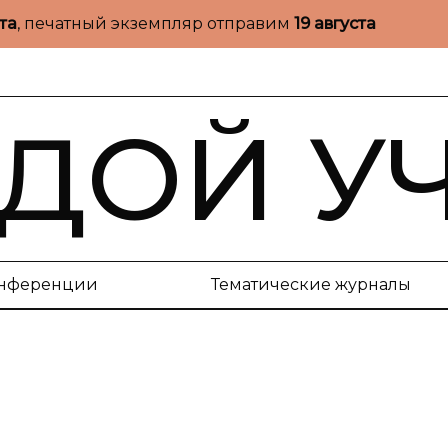
ста
, печатный экземпляр отправим
19 августа
ДОЙ У
нференции
Тематические журналы