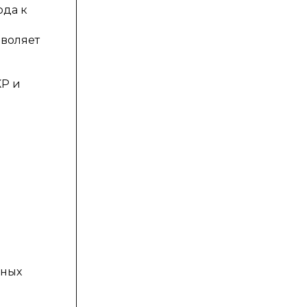
ода к
воляет
КР и
ьных