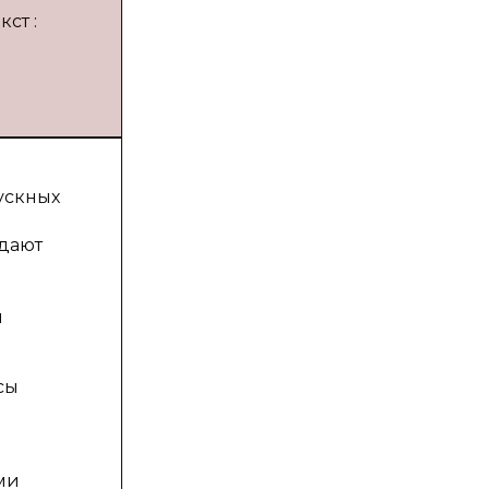
ст :
ускных
ждают
м
сы
ми