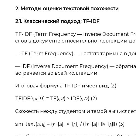
2. Методы оценки текстовой похожести
2.1. Классический подход: TF-IDF
TF-IDF (Term Frequency — Inverse Document 
слов в документе относительно коллекции док
— TF (Term Frequency) — частота термина в до
— IDF (Inverse Document Frequency) — обратн
встречается во всей коллекции.
Итоговая формула TF-IDF имеет вид (2):
TFIDF(𝑡, 𝑑, 𝐷) = TF(𝑡, 𝑑) × IDF(𝑡, 𝐷) (2)
Схожесть между студентом и темой вычисляетс
sim_text(𝑠ᵢ, 𝑡ⱼ) = (𝐯_{𝑠ᵢ} · 𝐯_{𝑡ⱼ}) / (‖𝐯_{𝑠ᵢ}‖ ‖𝐯_{𝑡ⱼ}‖) (3)