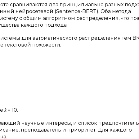
боте сравниваются два принципиально разных подх
енный нейросетевой (Sentence-BERT). Оба метода
стему с общим алгоритмом распределения, что поз
ущества каждого подхода.
истемы для автоматического распределения тем В
е текстовой похожести.
 𝑘 = 10.
исывающий научные интересы, и список предпочтител
описание, преподаватель и приоритет. Для каждого
ка.