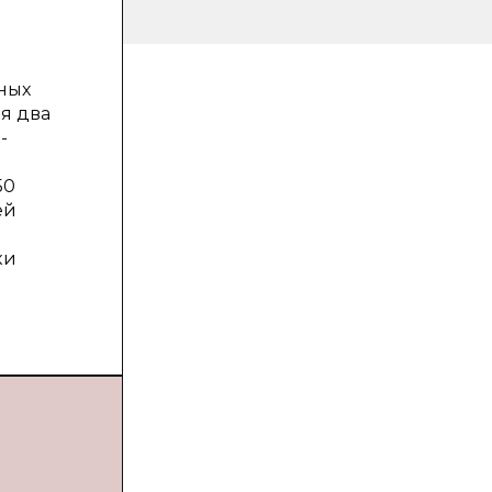
ных
я два
-
50
ей
ки