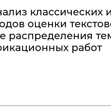
ализ классических 
одов оценки тексто
че распределения те
фикационных работ