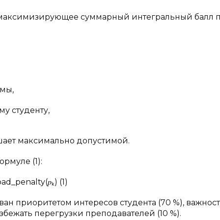
, максимизирующее суммарный интегральный балл 
емы,
му студенту,
шает максимально допустимой.
рмуле (1):
₃ · load_penalty(𝑝ₖ) (1)
 обоснован приоритетом интересов студента (70 %), важнос
бежать перегрузки преподавателей (10 %).