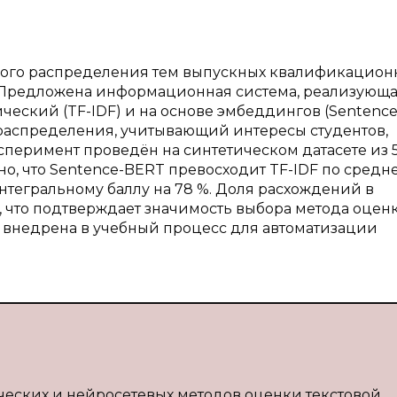
еского распределения тем выпускных квалификацион
 Предложена информационная система, реализующа
ический (TF-IDF) и на основе эмбеддингов (Sentence
распределения, учитывающий интересы студентов,
сперимент проведён на синтетическом датасете из 
ано, что Sentence-BERT превосходит TF-IDF по средн
интегральному баллу на 78 %. Доля расхождений в
 что подтверждает значимость выбора метода оцен
ь внедрена в учебный процесс для автоматизации
ческих и нейросетевых методов оценки текстовой