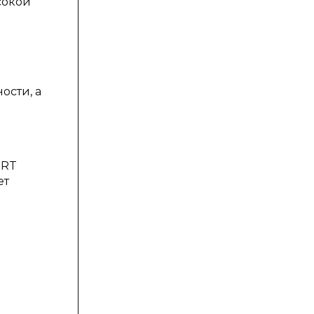
ысокой
ости, а
ERT
ет