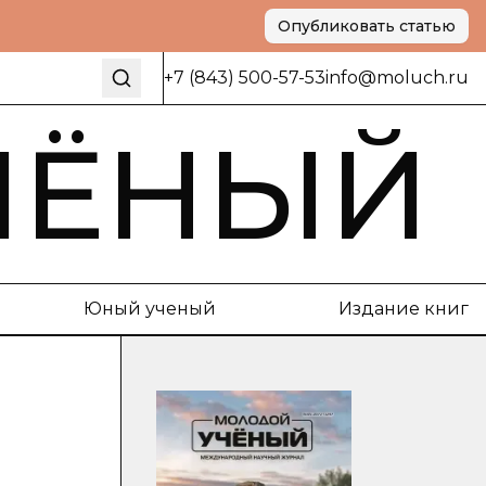
Опубликовать статью
+7 (843) 500-57-53
info@moluch.ru
ЧЁНЫЙ
Юный ученый
Издание книг