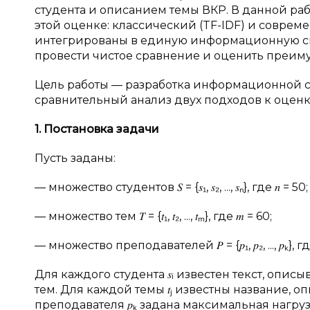
студента и описанием темы ВКР. В данной ра
этой оценке: классический (TF-IDF) и соврем
интегрированы в единую информационную си
провести чистое сравнение и оценить преим
Цель работы — разработка информационной с
сравнительный анализ двух подходов к оценк
1. Постановка задачи
Пусть заданы:
— множество студентов 𝑆 = {𝑠₁, 𝑠₂, ..., 𝑠ₙ}, где 𝑛 = 50;
— множество тем 𝑇 = {𝑡₁, 𝑡₂, ..., 𝑡ₘ}, где 𝑚 = 60;
— множество преподавателей 𝑃 = {𝑝₁, 𝑝₂, ..., 𝑝ₖ}, где
Для каждого студента 𝑠ᵢ известен текст, оп
тем. Для каждой темы 𝑡ⱼ известны название, 
преподавателя 𝑝ₖ задана максимальная нагруз