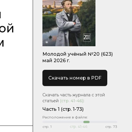
и
вой
м
Молодой учёный №20 (623)
май 2026 г.
Скачать номер в PDF
Скачать часть журнала с этой
статьей
(стр.
41-46
)
:
Часть 1
(стр. 1-73)
Расположение в файле:
стр.
1
стр.
41-46
стр.
73