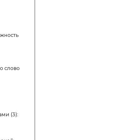
ажность
о слово
ми (3):