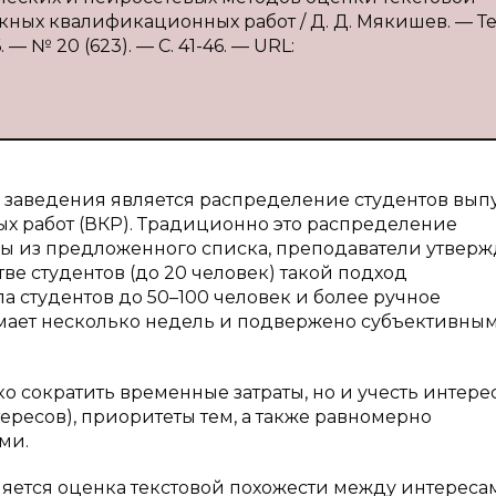
ных квалификационных работ / Д. Д. Мякишев. — Тек
 № 20 (623). — С. 41-46. — URL:
 заведения является распределение студентов вып
х работ (ВКР). Традиционно это распределение
мы из предложенного списка, преподаватели утвер
е студентов (до 20 человек) такой подход
 студентов до 50–100 человек и более ручное
мает несколько недель и подвержено субъективны
ко сократить временные затраты, но и учесть интере
тересов), приоритеты тем, а также равномерно
ми.
яется оценка текстовой похожести между интереса