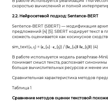
В работе используется реализация TfidfVectoriz
скоростью вычислений и полной интерпретир
2.2. Нейросетевой подход: Sentence-BERT
Sentence-BERT (SBERT) — модификация архит
предложений [4] [5]. SBERT кодирует текст в
схожесть оценивается как косинусное сходст
sim_text(𝑠ᵢ, 𝑡ⱼ) = (𝐞_{𝑠ᵢ} · 𝐞_{𝑡ⱼ}) / (‖𝐞_{𝑠ᵢ}‖ ‖𝐞_{𝑡ⱼ}‖) (4)
В работе используется модель paraphrase-MiniL
понимает смысл текста, распознаёт синонимы 
больше вычислительных ресурсов и менее инт
Сравнительная характеристика методов предст
Таблица 1
Сравнение методов оценки текстовой похоже