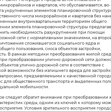
икрорайонов и кварталов, что обуславливается, во-
рга укрупненных элементов планировочной структуры
ственного числа микрорайонов и кварталов без нан
лененным внутриквартальным территориям общего
ении элемента планировочной структуры предлагае
ценить необходимость разукрупнения при помощи
рожной сети с нормативными значениями, на второй
ничтожения сложившегося социального ядра и
бщего пользования, сноса объектов застройки,
ть. В рамках методики преобразования жилой сред
ми при преобразовании улично-дорожной сети должн
бъектов улично-дорожной сети в соответствие с
ой возможности без излишнего вреда для застройк
 запросами, предъявляемыми к качественной город
ос для общественного транспорта и выделенных пол
дуальной мобильности.
рое следует обратит внимание при преобразовании
арактеристик среды, одним из ключей к которому мож
восприятия. Условия зрительного восприятия город