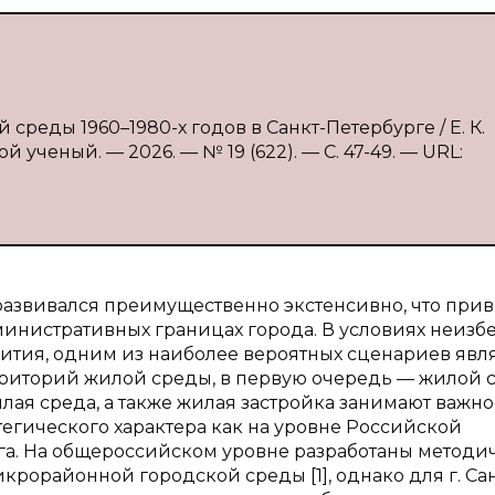
среды 1960–1980-х годов в Санкт-Петербурге / Е. К.
 ученый. — 2026. — № 19 (622). — С. 47-49. — URL:
 развивался преимущественно экстенсивно, что прив
инистративных границах города. В условиях неизб
вития, одним из наиболее вероятных сценариев явл
рриторий жилой среды, в первую очередь — жилой 
жилая среда, а также жилая застройка занимают важн
тегического характера как на уровне Российской
урга. На общероссийском уровне разработаны методи
орайонной городской среды [1], однако для г. Сан