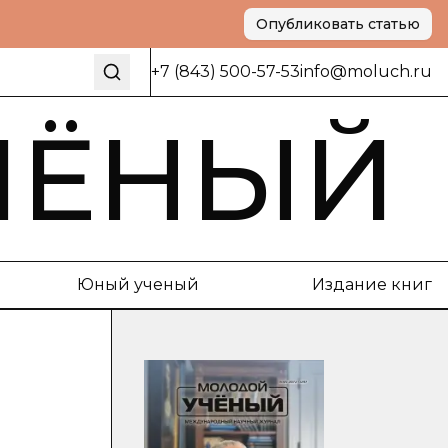
Опубликовать статью
+7 (843) 500-57-53
info@moluch.ru
ЧЁНЫЙ
Юный ученый
Издание книг