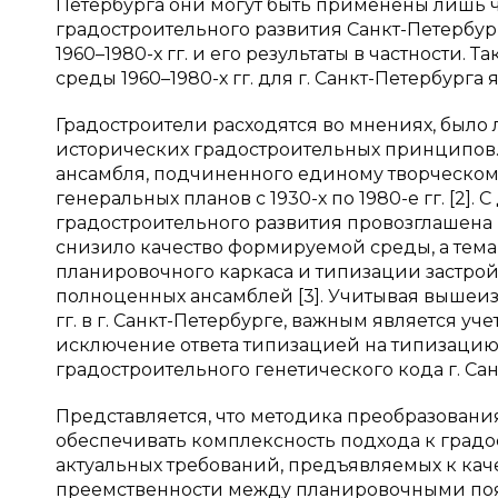
Петербурга они могут быть применены лишь ча
градостроительного развития Санкт-Петербу
1960–1980-х гг. и его результаты в частности
среды 1960–1980-х гг. для г. Санкт-Петербург
Градостроители расходятся во мнениях, было л
исторических градостроительных принципов.
ансамбля, подчиненного единому творческому
генеральных планов с 1930-х по 1980-е гг. [2]. 
градостроительного развития провозглашена н
снизило качество формируемой среды, а тема
планировочного каркаса и типизации застрой
полноценных ансамблей [3]. Учитывая вышеи
гг. в г. Санкт-Петербурге, важным является у
исключение ответа типизацией на типизацию
градостроительного генетического кода г. Сан
Представляется, что методика преобразования 
обеспечивать комплексность подхода к градо
актуальных требований, предъявляемых к ка
преемственности между планировочными пояс