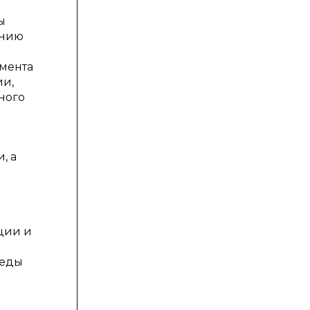
ы
анию
емента
ии,
ного
, а
ции и
реды