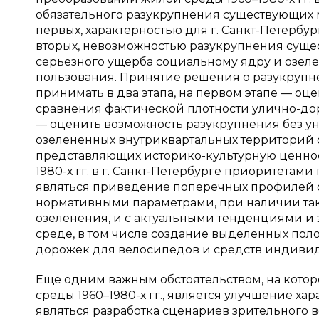
обязательного разукрупнения существующих м
первых, характерностью для г. Санкт-Петербу
вторых, невозможностью разукрупнения суще
серьезного ущерба социальному ядру и озе
пользования. Принятие решения о разукрупн
принимать в два этапа, на первом этапе — о
сравнения фактической плотности улично-до
— оценить возможность разукрупнения без у
озелененных внутриквартальных территорий о
представляющих историко-культурную ценнос
1980-х гг. в г. Санкт-Петербурге приоритета
являться приведение поперечных профилей о
нормативными параметрами, при наличии так
озеленения, и с актуальными тенденциями и
среде, в том числе создание выделенных пол
дорожек для велосипедов и средств индиви
Еще одним важным обстоятельством, на кото
среды 1960–1980-х гг., является улучшение х
являться разработка сценариев зрительного 