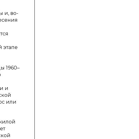
 и, во-
есения
тся
 этапе
ы 1960–
о
и и
ской
ос или
 жилой
ет
ской