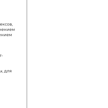
ексов,
анением
нением
т-
ы, для