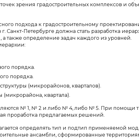
 точек зрения градостроительных комплексов и объ
сного подхода к градостроительному проектирова
 г. Санкт-Петербурге должна стать разработка иера
 а также определение задач каждого из уровней.
иерархии:
ого порядка.
ого порядка.
труктуры (микрорайонов, кварталов).
 (микрорайона, квартала).
яются № 1, № 2 и либо № 4, либо № 5. При помощи т
ная проработка предлагаемых решений.
агается определять тип и подтип применяемой мо
троительные ансамбли, сформированные территори