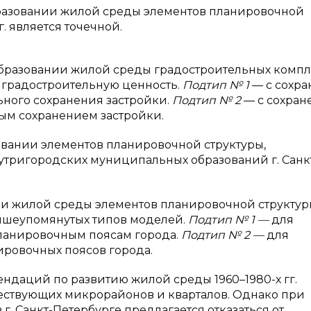
разовании жилой среды элементов планировочной
г. является точечной.
бразовании жилой среды градостроительных компл
градостроительную ценность.
Подтип № 1
— с сохр
ьного сохранения застройки.
Подтип № 2
— с сохра
ым сохранением застройки.
овании элементов планировочной структуры,
тригородских муниципальных образований г. Санк
и жилой среды элементов планировочной структур
ышеупомянутых типов моделей.
Подтип № 1 —
для
ланировочным поясам города.
Подтип № 2 —
для
ировочных поясов города.
ндаций по развитию жилой среды 1960–1980-х гг.
ествующих микрорайонов и кварталов. Однако при
 г. Санкт-Петербурге предлагается отказаться от