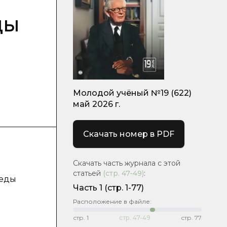
ды
Молодой учёный №19 (622)
май 2026 г.
Скачать номер в PDF
Скачать часть журнала с этой
статьей
(стр.
47-49
)
:
реды
Часть 1
(стр. 1-77)
Расположение в файле:
стр.
1
стр.
47-49
стр.
77