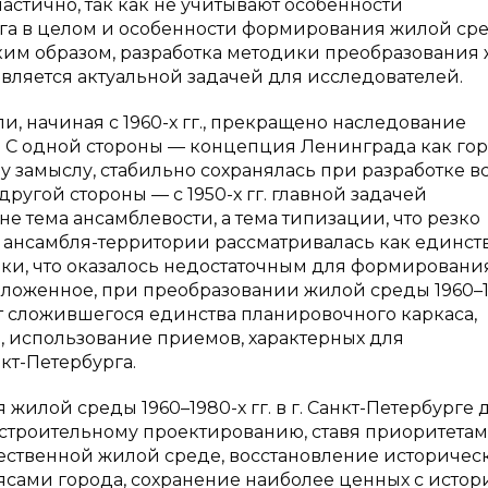
стично, так как не учитывают особенности
рга в целом и особенности формирования жилой ср
. Таким образом, разработка методики преобразования
а является актуальной задачей для исследователей.
и, начиная с 1960-х гг., прекращено наследование
 С одной стороны — концепция Ленинграда как гор
 замыслу, стабильно сохранялась при разработке в
С другой стороны — с 1950-х гг. главной задачей
е тема ансамблевости, а тема типизации, что резко
 ансамбля-территории рассматривалась как единст
ки, что оказалось недостаточным для формировани
зложенное, при преобразовании жилой среды 1960–1
чет сложившегося единства планировочного каркаса,
, использование приемов, характерных для
кт-Петербурга.
жилой среды 1960–1980-х гг. в г. Санкт-Петербурге
строительному проектированию, ставя приоритетам
чественной жилой среде, восстановление историчес
ами города, сохранение наиболее ценных с истор