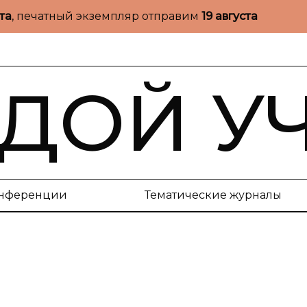
ста
, печатный экземпляр отправим
19 августа
ДОЙ У
нференции
Тематические журналы