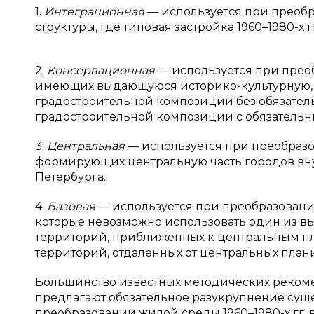
1.
Интеграционная
— используется при преоб
структуры, где типовая застройка 1960–1980-х г
2.
Консервационная
— используется при прео
имеющих выдающуюся историко-культурную, 
градостроительной композиции без обязател
градостроительной композиции с обязательн
3.
Центральная
— используется при преобраз
формирующих центральную часть городов вну
Петербурга.
4.
Базовая
— используется при преобразовани
которые невозможно использовать один из в
территорий, приближенных к центральным п
территорий, отдаленных от центральных план
Большинство известных методических рекоме
предлагают обязательное разукрупнение сущ
преобразовании жилой среды 1960–1980-х гг. в