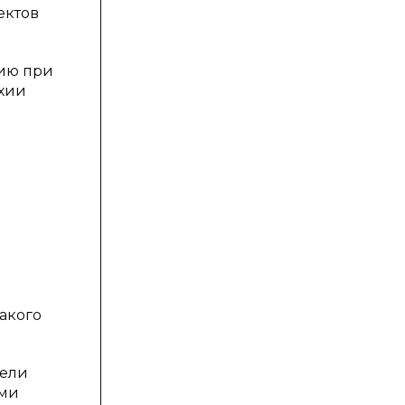
ектов
нию при
рхии
акого
дели
ями