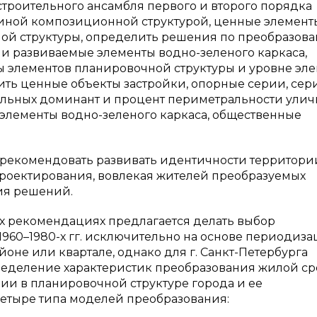
остроительного ансамбля первого и второго порядка
диной композиционной структурой, ценные элемент
й структуры, определить решения по преобразов
и развиваемые элементы водно-зеленого каркаса,
ы элементов планировочной структуры и уровне эл
ть ценные объекты застройки, опорные серии, сер
альных доминант и процент периметральности улич
элементы водно-зеленого каркаса, общественные
рекомендовать развивать идентичности территории
проектирования, вовлекая жителей преобразуемых
ия решений.
х рекомендациях предлагается делать выбор
960–1980-х гг. исключительно на основе периодиза
не или квартале, однако для г. Санкт-Петербурга
ределение характеристик преобразования жилой с
ории в планировочной структуре города и ее
четыре типа моделей преобразования: