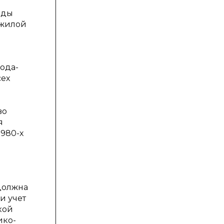
еды
 жилой
ода-
сех
во
я
980-х
 должна
и учет
кой
ико-