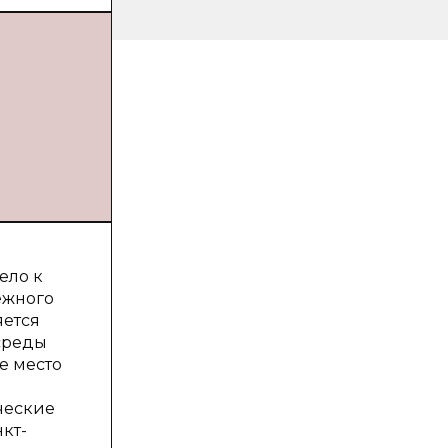
ело к
ежного
яется
среды
ое место
ческие
кт-