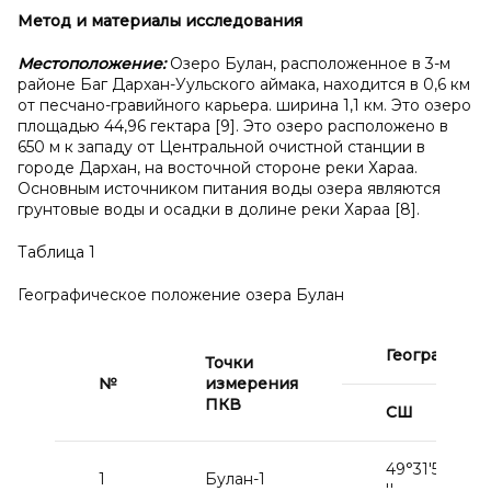
Метод и
материалы исследования
Местоположение:
Озеро Булан, расположенное в 3-м
районе Баг Дархан-Уульского аймака, находится в 0,6 км
от песчано-гравийного карьера. ширина 1,1 км. Это озеро
площадью 44,96 гектара [9]. Это озеро расположено в
650 м к западу от Центральной очистной станции в
городе Дархан, на восточной стороне реки Хараа.
Основным источником питания воды озера являются
грунтовые воды и осадки в долине реки Хараа [8].
Таблица 1
Географическое положение озера Булан
Географиче
Точки
№
измерения
ПКВ
СШ
49°31'50
1
Булан-1
''