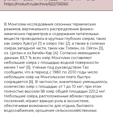
https://moluch.ru/archive/622/136360.
В Монголии исследования сезонных термических
режимов, вертикального распределения физико-
химических параметров и содержания питательных
веществ проводились в крупных глубоких озерах, таких
как озеро Хувсгул [1] и озеро Увс [2], а также в соленых
озерах западной части, таких как Тэлмэн, оз. Ойгон [3],
оз. Цэгээн и оз.Хагийн-Хар [4]. Согласно имеющимся
данным, 83,7 % всех озёр Монголии составляют
небольшие озёра с площадью водной поверхности
менее 1 км² [5]. Учёные под руководством Тао
сообщили, что в период с 1980 по 2010 годы число
небольших озёр на Монгольском плато быстро
сокращается [6]. В частности, значительно уменьшилось
количество озёр с площадью от 1 до 10 км², при этом
полностью высохли 58 озёр общей площадью 220,2 км².
Небольшие озёра, расположенные вблизи городских
поселений, играют важную роль в экосистеме,
обеспечивая возможности для отдыха, бытового
водоснабжения, орошения сельскохозяйственных