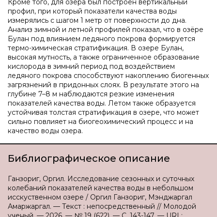
Кроме того, для озёра был построен вертикальный
профил, при который показатели качества воды
измерялись с шагом 1 метр от поверхности до дна.
Анализ зимной и летной профилей показал, что в озёре
Булан под влиянием ледяного покрова формируется
термо-химическая стратификация. В озере Булан,
высокая мутность, а также ограниченное образование
кислорода в зимний период под воздействием
ледяного покрова способствуют накоплению биогенных
загрязнений в придонных слоях. В результате этого на
глубине 7–8 м наблюдаются резкие изменения
показателей качества воды. Летом также образуется
устойчивая толстая стратификация в озере, что может
сильно повлияет на биогеохимический процесс и на
качество воды озера.
Библиографическое описание
Ганзориг, Оргил. Исследование сезонных и суточных
колебаний показателей качества воды в небольшом
исскуственном озере / Оргил Ганзориг, Мэнджаргал
Амаржаргал. — Текст : непосредственный // Молодой
ученый. — 2026. — № 19 (622). — С. 143-147. — URL: