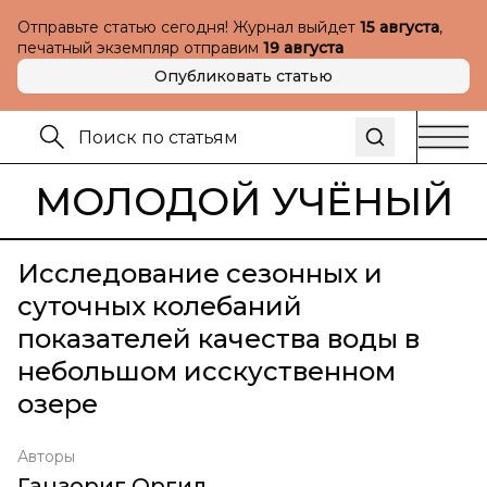
Отправьте статью сегодня! Журнал выйдет
15 августа
,
печатный экземпляр отправим
19 августа
Опубликовать статью
МОЛОДОЙ УЧЁНЫЙ
Исследование сезонных и
суточных колебаний
показателей качества воды в
небольшом исскуственном
озере
Авторы
Ганзориг Оргил
,