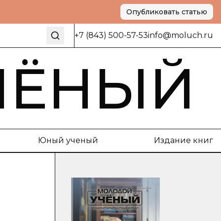
Опубликовать статью
+7 (843) 500-57-53
info@moluch.ru
ЧЁНЫЙ
Юный ученый
Издание книг