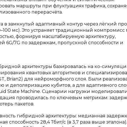
ровать маршруты при флуктуациях трафика, сохраня
лизованного перерасчёта.
а в замкнутый адаптивный контур через лёгкий про
0–100 мс). Это устраняет традиционный компромисс
ростью, формируя масштабируемую архитектуру,
й 6G/7G по задержкам, пропускной способности и
ридной архитектуры базировалась на ко-симуляци
лирования квантовых алгоритмов и специализиров
T, Brian2) для нейроморфного слоя. Были реализов
и деполяризацию кубитов, а для адаптивного сло
id State Machine. Сценарии нагрузки моделировал
идация проводилась по ключевым метрикам: задерж
отерь пакетов.
ность гибридной архитектуры: медианная задержк
я способность 28,4 Тбит/с (в 3,7 раза выше эталона)