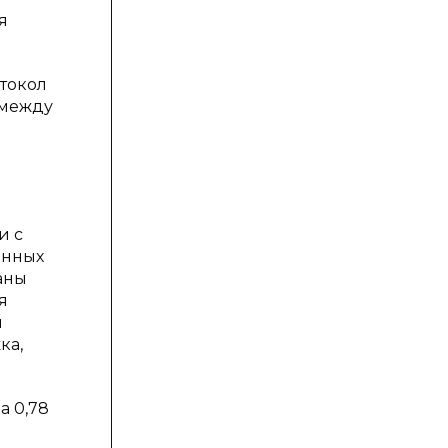
я
токол
 между
и с
анных
аны
я
и
ка,
а 0,78
.