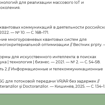
нологий для реализации массового IoT и
околения.
й квантовых коммуникаций в деятельности российск
22. — № 10. — С. 168–171.
ение многоуровневых квантовых систем для
ногокритериальной оптимизации // Вестник ргрту. 
формы для искусственного интеллекта: в поисках
 | технология | бизнес. — 2021. — № 2. — С. 54–58.
асть 2 // Информационные и телекоммуникационные
и 6G для потоковой передачи VR/AR без задержек //
steranzilor și Doctoranzilor. — Кишинёв, 2025. — С. 134–1