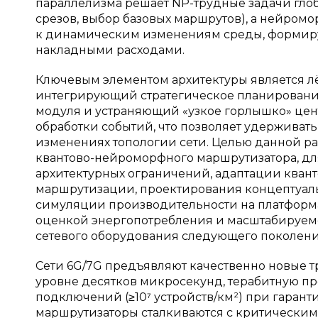
параллелизма решает NP-трудные задачи гло
срезов, выбор базовых маршрутов), а нейро
к динамическим изменениям среды, формир
накладными расходами.
Ключевым элементом архитектуры является л
интегрирующий стратегическое планирование
модуля и устраняющий «узкое горлышко» цен
обработки событий, что позволяет удерживат
изменениях топологии сети. Целью данной ра
квантово-нейроморфного маршрутизатора, дл
архитектурных ограничений, адаптации кван
маршрутизации, проектирования концептуаль
симуляции производительности на платформа
оценкой энергопотребления и масштабируемо
сетевого оборудования следующего поколени
Сети 6G/7G предъявляют качественно новые тр
уровне десятков микросекунд, терабитную пр
подключений (≥10⁷ устройств/км²) при гаран
маршрутизаторы сталкиваются с критически