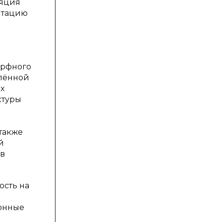
ляция
птацию
орфного
елённой
х
ктуры
также
й
ов
ость на
ионные