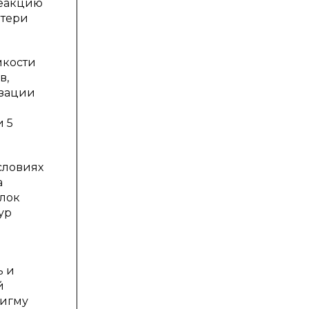
реакцию
отери
мкости
в,
изации
и 5
словиях
а
лок
ур
ь и
й
дигму