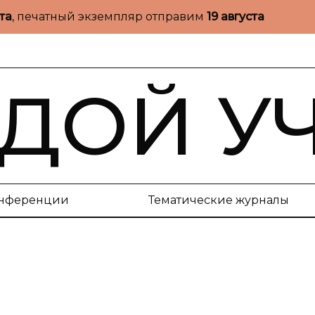
ста
, печатный экземпляр отправим
19 августа
ДОЙ У
нференции
Тематические журналы