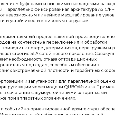
авлением буферами и высокими накладными расхо
. Параллельно фиксированная архитектура ASIC/FP
ают невозможным линейное масштабирование узлов
и и устойчивости к пиковым нагрузкам.
ндаментальный предел пакетной производительнос
сходов на контекстные переключения и обработки
 приводит к потере детерминизма, перегрузкам и р
шает строгие SLA сетей нового поколения. Совокуп
ает необходимость отказа от традиционных
ернативным подходам, способным обеспечить
виях экстремальной плотности и терабитных скорос
рпозиции и запутанности для параллельной оценк
маршрутизации через модели QUBO/Изинга. Приме
ов в сочетании с шумоустойчивыми алгоритмами
аже при аппаратных ограничениях.
 и событийно-ориентированной архитектуры обесп
 Механизмы онлайн-обучения и синаптической