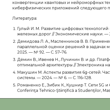
конвергенции квантовых и нейроморфных тех
киберфизических приложений следующего п
Литература:
Гулый И. М. Развитие цифровых технологи
железных дорог // Экономические науки. — 20
Демидова Л. А., Масленников В. В. Примен
параллельной оценки решений в задачах м
2025. — № 92. — С. 57–76.
Дёмин В., Ивенев Н., Лучинин В. и др. Плат
оптимальной архитектуры // Электроника наука
Макушин М. Аспекты развития 6g-сетей. Ч
системы. — 2024. — № 6. — С. 116–128.
Романенко Е., Зибик К., Кушнир Т. Сети 5G 
Conferinţa Tehnico-Ştiinţifică a Studenţilor, Ma