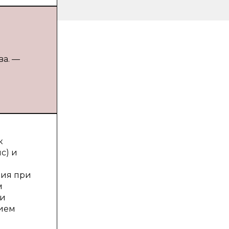
ва. —
к
с) и
ния при
м
ти
нием