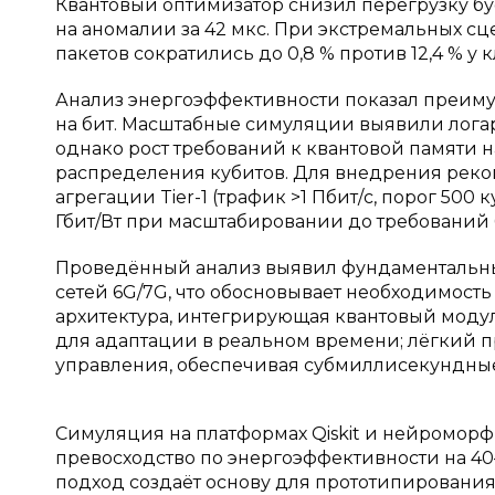
Квантовый оптимизатор снизил перегрузку б
на аномалии за 42 мкс. При экстремальных сц
пакетов сократились до 0,8 % против 12,4 % у
Анализ энергоэффективности показал преиму
на бит. Масштабные симуляции выявили лога
однако рост требований к квантовой памяти 
распределения кубитов. Для внедрения реко
агрегации Tier-1 (трафик >1 Пбит/с, порог 500
Гбит/Вт при масштабировании до требований 
Проведённый анализ выявил фундаментальны
сетей 6G/7G, что обосновывает необходимос
архитектура, интегрирующая квантовый мод
для адаптации в реальном времени; лёгкий 
управления, обеспечивая субмиллисекундные 
Симуляция на платформах Qiskit и нейроморф
превосходство по энергоэффективности на 40
подход создаёт основу для прототипировани