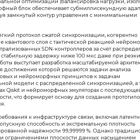
бальной оптимизации (балансировка нагрузки, изо
морфный блок обеспечивает субмиллисекундную ада
уя замкнутый контур управления с минимальными
ёгкий протокол сжатой синхронизации, когерентно
 квантового слоя с тактической реакцией нейром
трализованных SDN-контроллеров за счёт распред
ь стабильную задержку ниже 100 мкс даже при резки
боты выступает разработка масштабируемой архите
я достижения которой решаются задачи анализа
товых и нейроморфных принципов к задачам
ной модели с распределённой синхронизацией, а 
х Qiskit и нейроморфных эмуляторах с последующе
сти, что формирует основу для создания прототип
я.
ебования к инфраструктуре связи, включая латентн
опускную способность и экстремальную плотность
тированной надёжности 99,99999 %. Однако традиц
ми ограничениями плоскости данных: насыщением