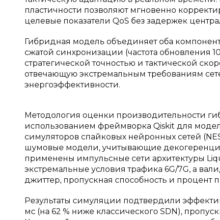
пластичности позволяют мгновенно корректи
целевые показатели QoS без задержек центра
Гибридная модель объединяет оба компонент
сжатой синхронизации (частота обновления 1
стратегической точностью и тактической ско
отвечающую экстремальным требованиям сете
энергоэффективности.
Методология оценки производительности гиб
использованием фреймворка Qiskit для моде
симуляторов спайковых нейронных сетей (NES
шумовые модели, учитывающие декогеренцию 
применены импульсные сети архитектуры Liqu
экстремальные условия трафика 6G/7G, а вал
джиттер, пропускная способность и процент п
Результаты симуляции подтвердили эффектив
мс (на 62 % ниже классического SDN), пропускна