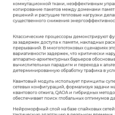
коммутационной ткани, неэффективным упр
копирование пакетов между доменами памяти
решений и растущие тепловые нагрузки дел
существенного снижения энергоэффективност
Классические процессоры демонстрируют фу
за задержек доступа к памяти, накладных ра
прерываний. В многопотоковых сценариях это
вариативности задержек, что критически нару
аппаратно-архитектурных барьеров обосновыв
вычислительных парадигм и перехода к альт
детерминированную обработку трафика в усло
Квантовый модуль использует принципы супе
сетевых конфигураций, формализуя задачи 
квантового отжига, QAOA и гибридных метод
обеспечивает поиск глобальных оптимумов д
Нейроморфный слой на базе спайковых сетей
тактическую адаптацию в реальном времени.