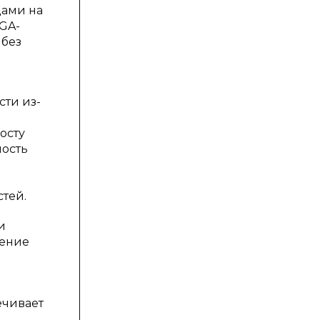
дами на
GA-
 без
ти из-
осту
ность
тей.
и
нение
ечивает