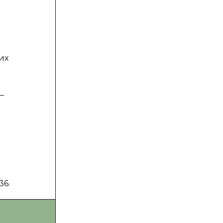
их
—
36.