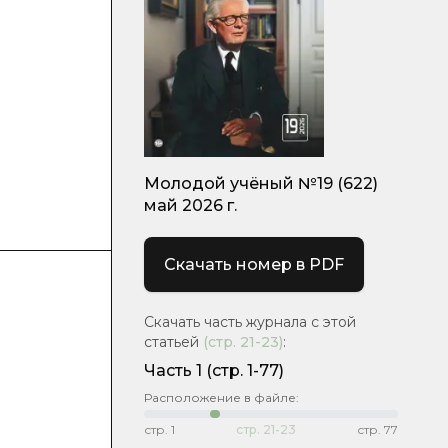
Молодой учёный №19 (622)
май 2026 г.
Скачать номер в PDF
Скачать часть журнала с этой
статьей
(стр.
21-23
)
:
Часть 1
(стр. 1-77)
Расположение в файле:
стр.
1
стр.
21-23
стр.
77