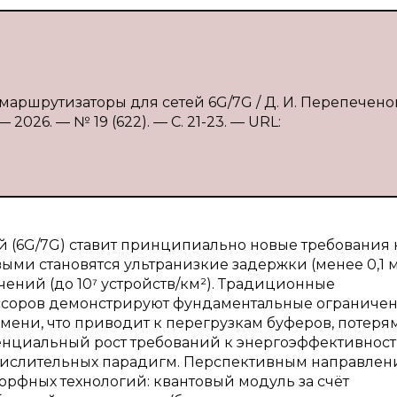
аршрутизаторы для сетей 6G/7G / Д. И. Перепечено
2026. — № 19 (622). — С. 21-23. — URL:
й (6G/7G) ставит принципиально новые требования 
ыми становятся ультранизкие задержки (менее 0,1 м
ний (до 10⁷ устройств/км²). Традиционные
ессоров демонстрируют фундаментальные ограниче
мени, что приводит к перегрузкам буферов, потеря
ненциальный рост требований к энергоэффективнос
ычислительных парадигм. Перспективным направле
рфных технологий: квантовый модуль за счёт