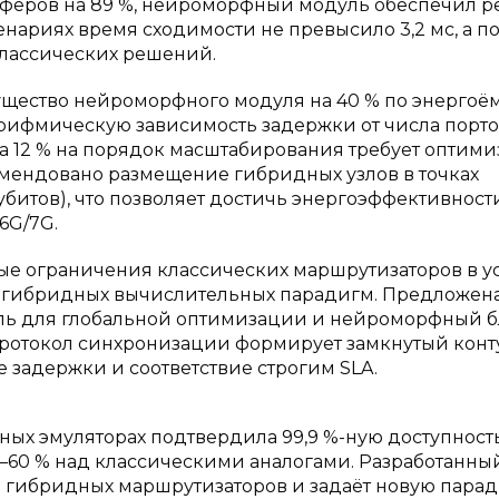
уферов на 89 %, нейроморфный модуль обеспечил 
енариях время сходимости не превысило 3,2 мс, а п
 классических решений.
щество нейроморфного модуля на 40 % по энергоё
рифмическую зависимость задержки от числа порто
на 12 % на порядок масштабирования требует оптим
мендовано размещение гибридных узлов в точках
 кубитов), что позволяет достичь энергоэффективност
6G/7G.
е ограничения классических маршрутизаторов в у
ть гибридных вычислительных парадигм. Предложен
уль для глобальной оптимизации и нейроморфный б
протокол синхронизации формирует замкнутый конт
задержки и соответствие строгим SLA.
ных эмуляторах подтвердила 99,9 %-ную доступност
–60 % над классическими аналогами. Разработанны
я гибридных маршрутизаторов и задаёт новую пара