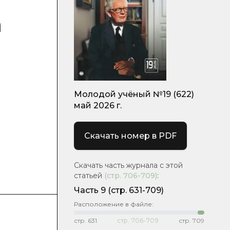
а
Молодой учёный №19 (622)
май 2026 г.
Скачать номер в PDF
Скачать часть журнала с этой
статьей
(стр.
706-709
)
:
Часть 9
(стр. 631-709)
Расположение в файле:
стр.
631
стр.
706-709
стр.
709