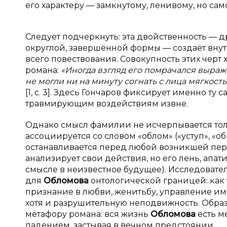
его характеру — замкнутому, ленивому, но са
Следует подчеркнуть: эта двойственность — 
округлой, завершённой формы — создаёт вну
всего повествования. Совокупность этих чер
романа:
«Иногда взгляд его помрачался выражен
не могли ни на минуту согнать с лица мягко
[1, с. 3]. Здесь Гончаров фиксирует именно т
травмирующим воздействиям извне.
Однако смысл фамилии не исчерпывается тол
ассоциируется со словом «облом» («уступ», «о
останавливается перед любой возникшей пере
анализирует свои действия, но его лень, апат
смысле в неизвестное будущее). Исследовател
для
Обломова
онтологической границей: как
признание в любви, женитьбу, управление име
хотя и разрушительную неподвижность. Образ
метафору романа: вся жизнь
Обломова
есть м
падением, застывая в вечном предстоянии.