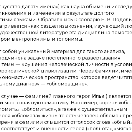
скусство давать имена») как наука об имени исследу
икновения и изменения в результате долгого
ругими языками. Обратившись к словарю Н. В. Подоль
матривается «как раздел языкознания, изучающий л
к художественной литературе эта дисциплина помогае
ором в антропонимы и топонимы.
т собой уникальный материал для такого анализа,
а подчинена задаче постепенного развёртывания
а темы — крушения человеческой личности в услов
юрократической цивилизации. Через фамилии, име
 ономастическое пространство, которое ведёт читат
ьному диагнозу — «обломовщине».
 случае — фамилией главного героя
Ильи
) является
и многозначную семантику. Например, корень «обл-
бломить», «обломиться», а также к существительным
 героя «обломала» жизнь, то есть человек-обломок пр
время в фамилии слышится отголосок слова «облый»
 соответствует и внешности героя («полнота», «мягкос