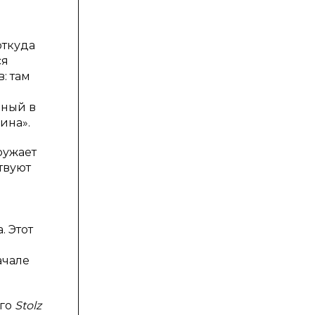
и
откуда
ся
: там
нный в
ина».
ружает
ствуют
. Этот
ачале
ого
Stolz