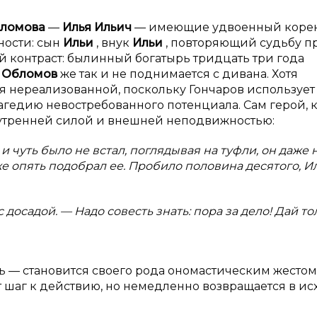
ломова
—
Илья Ильич
— имеющие удвоенный корен
ности: сын
Ильи
, внук
Ильи
, повторяющий судьбу п
 контраст: былинный богатырь тридцать три года
;
Обломов
же так и не поднимается с дивана. Хотя
тся нереализованной, поскольку Гончаров использует
агедию невостребованного потенциала. Сам герой, к
нутренней силой и внешней неподвижностью:
и чуть было не встал, поглядывая на туфли, он даже 
 же опять подобрал ее. Пробило половина десятого, И
с досадой. — Надо совесть знать: пора за дело! Дай то
ать — становится своего рода ономастическим жестом
т шаг к действию, но немедленно возвращается в ис