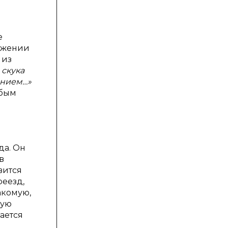
е
тяжении
 из
 скука
ением…»
юбым
да. Он
в
вится
реезд,
акомую,
ную
ается