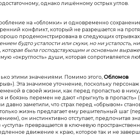
модостаточному, однако лишённому острых углов.
дробление на «обломки» и одновременно сохранени
тренний конфликт, который не разрешается на про
т хорошо продемонстрирована в следующих отрывках
ием будто усталости или скуки, но ни усталость, ни
сть, которая была господствующим и основным выраж
у самую «округлость» души, которая сопротивляется л
ько этими значениями. Помимо этого,
Обломов
брыв»). Эта значимое уточнение, поскольку персонаж
меной в своей жизни, как перед пропастью в нику
ия и боязнь перемен не дают «прыгнуть в пропасть» (
и давно заметили, что страх перед «обрывом» стано
 только жизнь предлагает ему решительный шаг (пе
нием), он инстинктивно отступает, предпочитая зн
 «уступа» превращается в ключевую пространствен
едленное движение к краю, которое так и не заверш