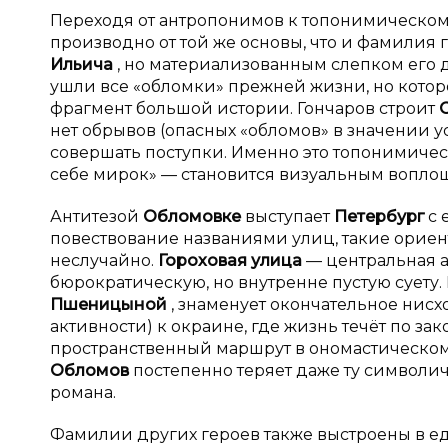
Переходя от антропонимов к топонимическому
производно от той же основы, что и фамилия 
Ильича
, но материализованным слепком его ду
ушли все «обломки» прежней жизни, но кото
фрагмент большой истории. Гончаров строит
нет обрывов (опасных «обломов» в значении у
совершать поступки. Именно это топонимичес
себе мирок» — становится визуальным воплощ
Антитезой
Обломовке
выступает
Петербург
с 
повествование названиями улиц, такие ориен
неслучайно.
Гороховая улица
— центральная 
бюрократическую, но внутренне пустую суету
Пшеницыной
, знаменует окончательное нисх
активности) к окраине, где жизнь течёт по за
пространственный маршрут в ономастическом 
Обломов
постепенно теряет даже ту символич
романа.
Фамилии других героев также выстроены в 