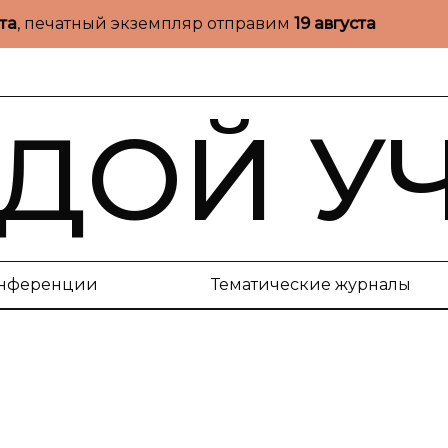
ста
, печатный экземпляр отправим
19 августа
ДОЙ У
нференции
Тематические журналы