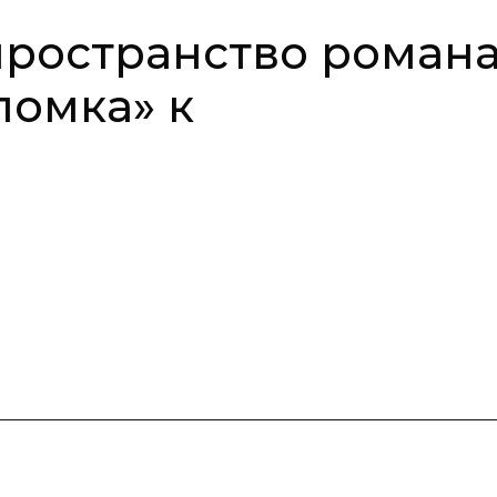
пространство роман
ломка» к