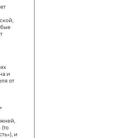
ет
ской,
юбые
т
иях
на и
еля от
»
ежней,
 (то
ть»), и