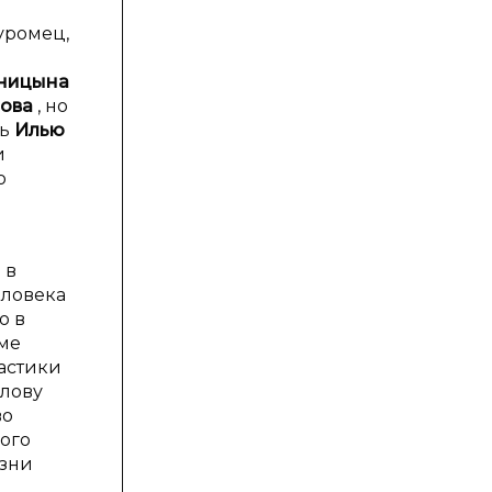
уромец,
ницына
ова
, но
ть
Илью
и
о
 в
еловека
о в
еме
астики
слову
во
ного
езни