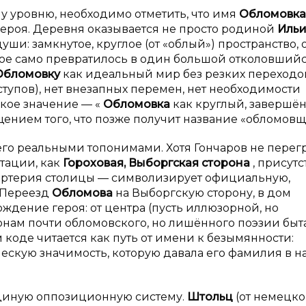
 уровню, необходимо отметить, что имя
Обломовка
героя. Деревня оказывается не просто родиной
Иль
ши: замкнутое, круглое (от «облый») пространство, 
рое само превратилось в один большой отколовший
Обломовку
как идеальный мир без резких переходов
ступов), нет внезапных перемен, нет необходимости
кое значение — «
Обломовка
как круглый, завершё
ением того, что позже получит название «обломовщ
его реальными топонимами. Хотя Гончаров не перег
тации, как
Гороховая, Выборгская сторона
, присут
артерия столицы — символизирует официальную,
. Переезд
Обломова
на Выборгскую сторону, в дом
ождение героя: от центра (пусть иллюзорной, но
конам почти обломовского, но лишённого поэзии быта
коде читается как путь от имени к безымянности:
ескую значимость, которую давала его фамилия в н
единую оппозиционную систему.
Штольц
(от немецк