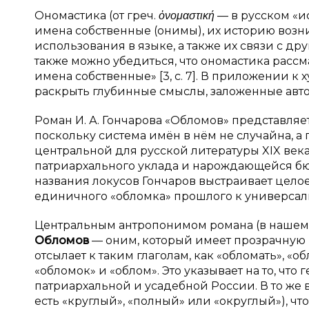
Ономастика (от греч.
ὀνομαστική
— в русском «и
имена собственные (онимы), их историю возн
использования в языке, а также их связи с д
также можно убедиться, что ономастика расс
имена собственные» [3, с. 7]. В приложении 
раскрыть глубинные смыслы, заложенные авт
Роман И. А. Гончарова «Обломов» представляе
поскольку система имён в нём не случайна, 
центральной для русской литературы XIX век
патриархального уклада и нарождающейся б
названия локусов Гончаров выстраивает целое
единичного «обломка» прошлого к универсал
Центральным антропонимом романа (в нашем
Обломов
— оним, который имеет прозрачную 
отсылает к таким глаголам, как «обломать», «о
«обломок» и «облом». Это указывает на то, что
патриархальной и усадебной России. В то же 
есть «круглый», «полный» или «округлый»), что