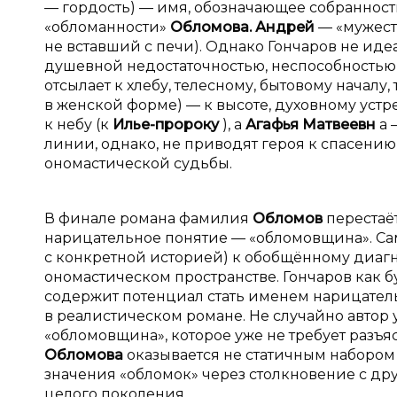
— гордость) — имя, обозначающее собранность
«обломанности»
Обломова. Андрей
— «мужест
не вставший с печи). Однако Гончаров не ид
душевной недостаточностью, неспособностью
отсылает к хлебу, телесному, бытовому началу,
в женской форме) — к высоте, духовному уст
к небу (к
Илье-пророку
), а
Агафья Матвеевн
а 
линии, однако, не приводят героя к спасени
ономастической судьбы.
В финале романа фамилия
Обломов
перестаё
нарицательное понятие — «обломовщина». Сам
с конкретной историей) к обобщённому диагн
ономастическом пространстве. Гончаров как б
содержит потенциал стать именем нарицател
в реалистическом романе. Не случайно автор
«обломовщина», которое уже не требует разъя
Обломова
оказывается не статичным набором 
значения «обломок» через столкновение с д
целого поколения.