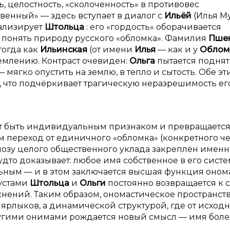
, целостность, «сколоченность» в противовес
венный» — здесь вступает в диалог с
Ильёй
(Илья М
еализирует
Штольца
: его «гордость» оборачивается
 понять природу русского «обломка». Фамилия
Пше
 тогда как
Ильинская
(от имени
Илья
— как и у
Облом
ремлению. Контраст очевиден:
Ольга
пытается подня
— мягко опустить на землю, в тепло и сытость. Обе эт
ю, что подчёркивает трагическую неразрешимость ег
т быть индивидуальным признаком и превращается
 переход от единичного «обломка» (конкретного ч
озу целого общественного уклада закреплён именн
удто доказывает: любое имя собственное в его сист
ьным — и в этом заключается высшая функция оном
 устами
Штольца
и
Ольги
постоянно возвращается к 
снений. Таким образом, ономастическое пространст
ярлыков, а динамической структурой, где от исход
ругими онимами рождается новый смысл — имя бол