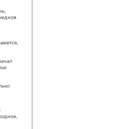
ь,
редков.
ажется,
начал
лья
лько
:
ходное,