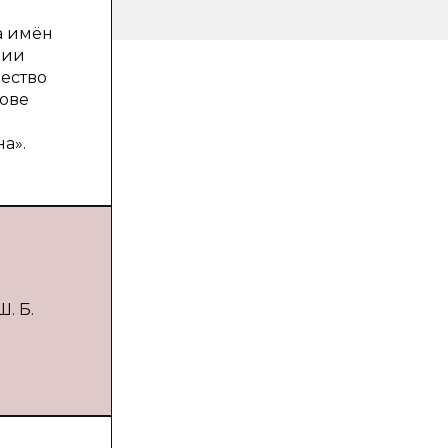
а имён
лии
ество
ове
а».
. Б.
: