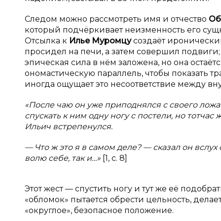
Следом можно рассмотреть имя и отчество
Об
который подчёркивает неизменность его сущ
Отсылка к
Илье Муромцу
создаёт иронический
просидел на печи, а затем совершил подвиги
эпическая сила в нём заложена, но она остаё
ономастическую параллель, чтобы показать тр
иногда ощущает это несоответствие между в
«После чаю он уже приподнялся с своего ложа 
спускать к ним одну ногу с постели, но тотчас
Ильич встрепенулся.
— Что ж это я в самом деле? — сказал он вслух 
волю себе, так и…»
[1, с. 8]
Этот жест — спустить ногу и тут же её подобр
«обломок» пытается обрести цельность, делае
«округлое», безопасное положение.