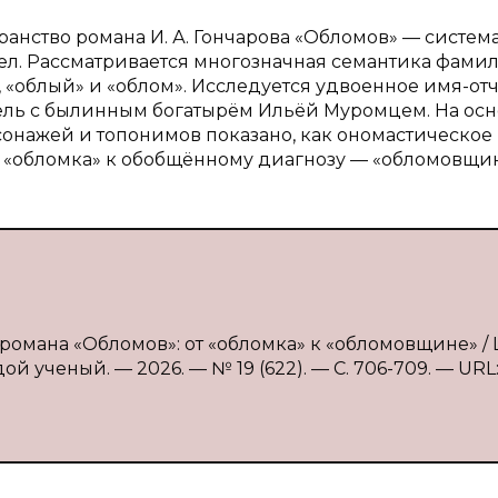
ранство романа И. А. Гончарова «Обломов» — систем
ел. Рассматривается многозначная семантика фами
«облый» и «облом». Исследуется удвоенное имя-отч
ель с былинным богатырём Ильёй Муромцем. На осн
онажей и топонимов показано, как ономастическое
 «обломка» к обобщённому диагнозу — «обломовщин
романа «Обломов»: от «обломка» к «обломовщине» / Ш
й ученый. — 2026. — № 19 (622). — С. 706-709. — URL