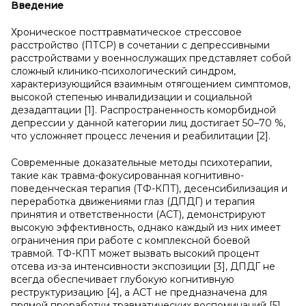
Введение
Хроническое посттравматическое стрессовое
расстройство (ПТСР) в сочетании с депрессивными
расстройствами у военнослужащих представляет собой
сложный клинико-психологический синдром,
характеризующийся взаимным отягощением симптомов,
высокой степенью инвалидизации и социальной
дезадаптации [1]. Распространенность коморбидной
депрессии у данной категории лиц достигает 50–70 %,
что усложняет процесс лечения и реабилитации [2].
Современные доказательные методы психотерапии,
такие как травма-фокусированная когнитивно-
поведенческая терапия (ТФ-КПТ), десенсибилизация и
переработка движениями глаз (ДПДГ) и терапия
принятия и ответственности (АСТ), демонстрируют
высокую эффективность, однако каждый из них имеет
ограничения при работе с комплексной боевой
травмой. ТФ-КПТ может вызвать высокий процент
отсева из-за интенсивности экспозиции [3], ДПДГ не
всегда обеспечивает глубокую когнитивную
реструктуризацию [4], а АСТ не предназначена для
прямой проработки травматических воспоминаний [5].