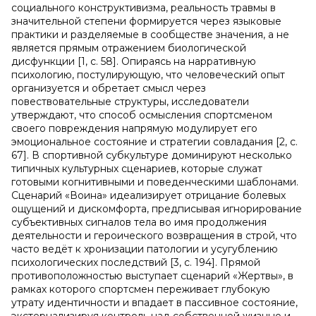
социального конструктивизма, реальность травмы в
значительной степени формируется через языковые
практики и разделяемые в сообществе значения, а не
является прямым отражением биологической
дисфункции [1, с. 58]. Опираясь на нарративную
психологию, постулирующую, что человеческий опыт
организуется и обретает смысл через
повествовательные структуры, исследователи
утверждают, что способ осмысления спортсменом
своего повреждения напрямую модулирует его
эмоциональное состояние и стратегии совладания [2, c.
67]. В спортивной субкультуре доминируют несколько
типичных культурных сценариев, которые служат
готовыми когнитивными и поведенческими шаблонами.
Сценарий «Воина» идеализирует отрицание болевых
ощущений и дискомфорта, предписывая игнорирование
субъективных сигналов тела во имя продолжения
деятельности и героического возвращения в строй, что
часто ведёт к хронизации патологии и усугублению
психологических последствий [3, c. 194]. Прямой
противоположностью выступает сценарий «Жертвы», в
рамках которого спортсмен переживает глубокую
утрату идентичности и впадает в пассивное состояние,