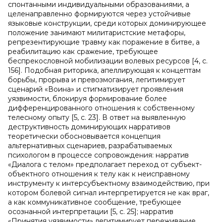
спонтанными индивидуальными образованиями, а
целенаправленно формируются через устойчивые
языковые конструкции, среди которых доминирующее
положение занимают милитаристские метафоры,
репрезентирующие травму как поражение в битве, а
реабилитацию как сражение, требующее
беспрекословной мобилизации волевых ресурсов [4, c.
156]. Подобная риторика, апеллирующая к концептам
борьбы, прорыва и превозмогания, легитимирует
сценарий «Воина» и стигматизирует проявления
уязвимости, блокируя формирование более
дифференцированного отношения к собственному
телесному опыту [5, c. 23]. В ответ на выявленную
деструктивность доминирующих нарративов
теоретически обосновывается концепция
альтернативных сценариев, разрабатываемых
психологом в процессе сопровождения: нарратив
«Диалога с телом» предполагает переход от субъект-
объектного отношения к телу как к неисправному
инструменту к интерсубъектному взаимодействию, при
котором болевой сигнал интерпретируется не как враг,
а как коммуникативное сообщение, требующее
осознанной интерпретации [5, c. 25]; нарратив
«Принятия уязвимости» легитимирует переживание