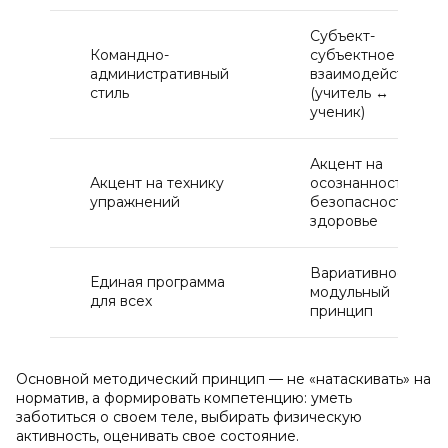
Субъект-
Командно-
субъектное
административный
взаимодействие
стиль
(учитель ↔
ученик)
Акцент на
Акцент на технику
осознанность,
упражнений
безопасность и
здоровье
Вариативность и
Единая программа
модульный
для всех
принцип
Основной методический принцип — не «натаскивать» на
норматив, а формировать компетенцию: уметь
заботиться о своем теле, выбирать физическую
активность, оценивать свое состояние.