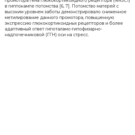
промотора гена глюкокортикоидного рецептора (NR3C1)
в гиппокампе потомства [6, 7]. Потомство матерей с
высоким уровнем заботы демонстрировало сниженное
метилирование данного промотора, повышенную
экспрессию глюкокортикоидных рецепторов и более
адаптивный ответ гипоталамо-гипофизарно-
надпочечниковой (ГГН) оси на стресс.