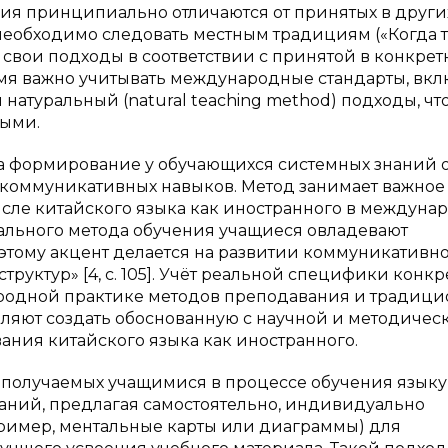
я принципиально отличаются от принятых в други
необходимо следовать местным традициям («Когда т
 свои подходы в соответствии с принятой в конкре
емя важно учитывать международные стандарты, вк
и натуральный (natural teaching method) подходы, чт
ными.
а формирование у обучающихся системных знаний 
х коммуникативных навыков. Метод занимает важное
исле китайского языка как иностранного в междуна
турального метода обучения учащиеся овладевают
оэтому акцент делается на развитии коммуникативн
руктур» [4, с. 105]. Учёт реальной специфики конкр
ародной практике методов преподавания и традиц
ляют создать обоснованную с научной и методичес
ния китайского языка как иностранного.
 получаемых учащимися в процессе обучения языку
аний, предлагая самостоятельно, индивидуально
пример, ментальные карты или диаграммы) для