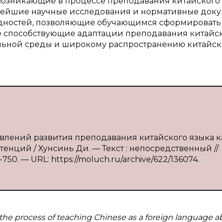
 возникающие в процессе преподавания китайского
новейшие научные исследования и нормативные док
удностей, позволяющие обучающимся сформировать
е способствующие адаптации преподавания китайс
ельной среды и широкому распространению китайс
авлений развития преподавания китайского языка к
енций / Хунсинь Ди. — Текст : непосредственный //
750. — URL: https://moluch.ru/archive/622/136074.
in the process of teaching Chinese as a foreign language a