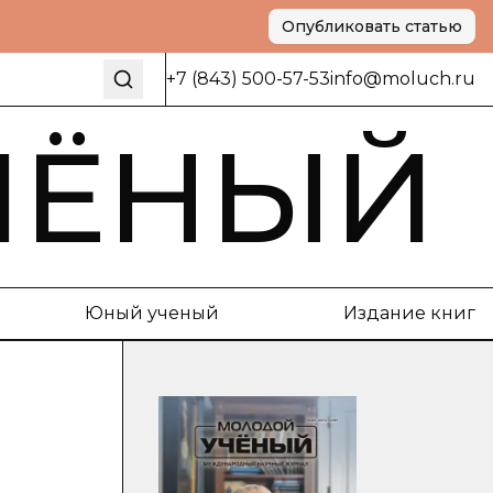
Опубликовать статью
+7 (843) 500-57-53
info@moluch.ru
ЧЁНЫЙ
Юный ученый
Издание книг