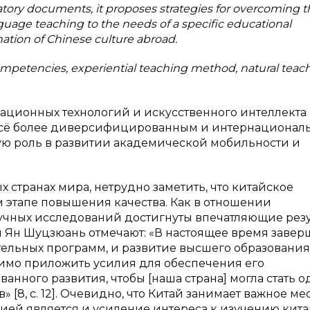
latory documents, it proposes strategies for overcoming 
language teaching to the needs of a specific educational
ation of Chinese culture abroad.
competencies, experiential teaching method, natural teac
ационных технологий и искусственного интеллекта 
всё более диверсифицированным и интернациональ
ю роль в развитии академической мобильности и
 странах мира, нетрудно заметить, что китайское
 этапе повышения качества. Как в отношении
аучных исследований достигнуты впечатляющие резу
и Ян Шуцзюань отмечают: «В настоящее время заве
ельных программ, и развитие высшего образования
димо приложить усилия для обеспечения его
анного развития, чтобы [наша страна] могла стать 
[8, с. 12]. Очевидно, что Китай занимает важное мес
ией является и усиление интереса к изучению кит