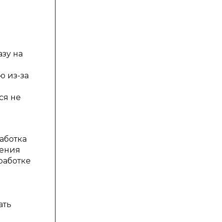
зу на
ю из-за
ся не
аботка
жения
работке
ать