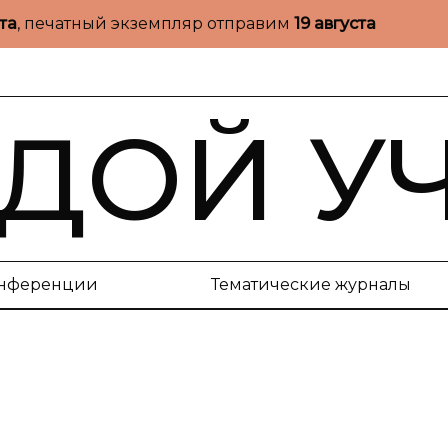
ста
, печатный экземпляр отправим
19 августа
ДОЙ У
нференции
Тематические журналы