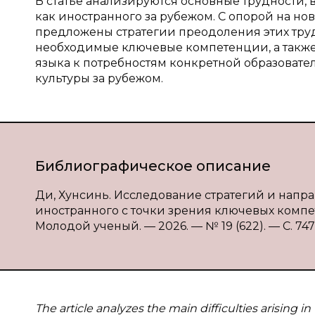
В статье анализируются основные трудности,
как иностранного за рубежом. С опорой на 
предложены стратегии преодоления этих тр
необходимые ключевые компетенции, а такж
языка к потребностям конкретной образоват
культуры за рубежом.
Библиографическое описание
Ди, Хунсинь. Исследование стратегий и напр
иностранного с точки зрения ключевых компет
Молодой ученый. — 2026. — № 19 (622). — С. 747-
The article analyzes the main difficulties arising 