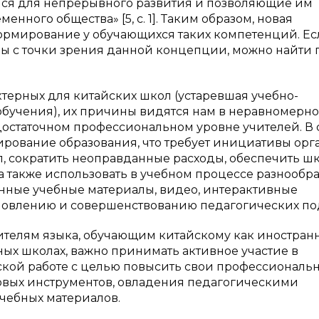
мся для непрерывного развития и позволяющие им
нного общества» [5, с. 1]. Таким образом, новая
ормирование у обучающихся таких компетенций. Ес
 с точки зрения данной концепции, можно найти п
ктерных для китайских школ (устаревшая учебно-
обучения), их причины видятся нам в неравномерн
остаточном профессиональном уровне учителей. В 
рование образования, что требует инициативы орг
л, сократить неоправданные расходы, обеспечить ш
также использовать в учебном процессе разнообр
нные учебные материалы, видео, интерактивные
бновлению и совершенствованию педагогических по
телям языка, обучающим китайскому как иностран
ых школах, важно принимать активное участие в
ской работе с целью повысить свои профессиональ
овых инструментов, овладения педагогическими
учебных материалов.