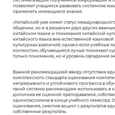
систематизации полученной информации и лу
позволяет учащимся развивать системное мыш
применять имеющиеся знания.
«Китайский уже имеет статус международного 
общении, но и в решении двух других важных
китайском языке и понимания китайской культу
китайского языка вне естественной языково
культурных различий, однако если учебные 
контекстом, обучающиеся лучше понимают кул
только понимание, но и уровень овладения з
Важной рекомендацией ввиду отсутствия еди
комплексного стандарта оценивания компете
непрерывного и устойчивого прогресса в обу
такой системы рекомендуем использовать в к
дополнив её оценкой преподавателя, собст
одноклассников в конце учебного семестра. 
оценивания, сместив акцент с результатов ед
собственные результаты.