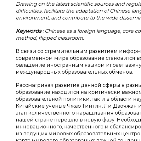
Drawing on the latest scientific sources and regu
difficulties, facilitate the adaptation of Chinese 
environment, and contribute to the wide dissemin
Keywords
: Chinese as a foreign language, core 
method, flipped classroom.
В связи со стремительным развитием информ
современном мире образование становится 
овладение иностранным языком играет важну
международных образовательных обменов.
Рассматривая развитие данной сферы в разных
образование находится на критически важном
образовательной политики, так и в области н
Китайские учёные Чжао Тинтин, Ли Даочжэн 
этап количественного наращивания образоват
нашей стране перешло в новую фазу. Необхо
инновационного, качественного и сбалансиров
из ведущих мировых образовательных центров» 
карте мирового образования; важной тенденц