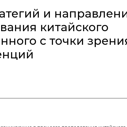
атегий и направлен
вания китайского
нного с точки зрени
енций