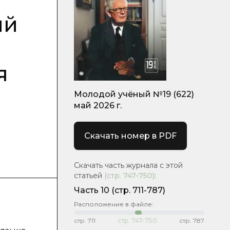
ий
я
Молодой учёный №19 (622)
май 2026 г.
Скачать номер в PDF
Скачать часть журнала с этой
статьей
(стр.
747-750
)
:
Часть 10
(стр. 711-787)
Расположение в файле:
стр.
711
стр.
747-750
стр.
787