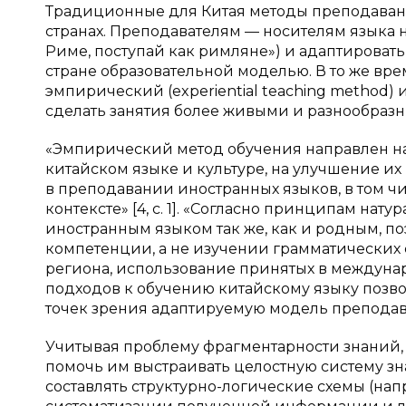
Традиционные для Китая методы преподавани
странах. Преподавателям — носителям языка 
Риме, поступай как римляне») и адаптировать
стране образовательной моделью. В то же вр
эмпирический (experiential teaching method) 
сделать занятия более живыми и разнообраз
«Эмпирический метод обучения направлен н
китайском языке и культуре, на улучшение и
в преподавании иностранных языков, в том ч
контексте» [4, с. 1]. «Согласно принципам на
иностранным языком так же, как и родным, п
компетенции, а не изучении грамматических ст
региона, использование принятых в междун
подходов к обучению китайскому языку позво
точек зрения адаптируемую модель преподава
Учитывая проблему фрагментарности знаний,
помочь им выстраивать целостную систему зн
составлять структурно-логические схемы (на