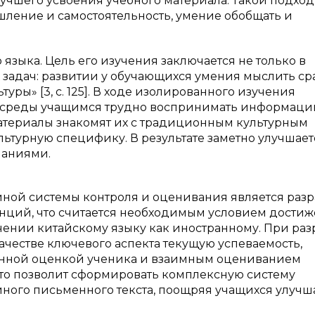
чшего усвоения учебного материала. Такой подход
ление и самостоятельность, умение обобщать и
языка. Цель его изучения заключается не только в
 задач: развитии у обучающихся умения мыслить сра
ры» [3, с. 125]. В ходе изолированного изучения
й среды учащимся трудно воспринимать информаци
материалы знакомят их с традиционным культурным
ьтурную специфику. В результате заметно улучшает
наниями.
ной системы контроля и оценивания является разр
нций, что считается необходимым условием дости
чении китайскому языку как иностранному. При раз
ачестве ключевого аспекта текущую успеваемость,
венной оценкой ученика и взаимным оцениванием
Это позволит сформировать комплексную систему
иного письменного текста, поощряя учащихся улучш