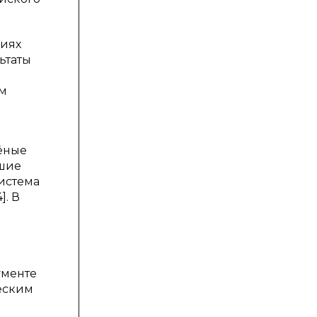
виях
ьтаты
им
чёные
вшие
истема
]. В
ументе
еским