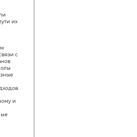
ли
ути их
ом
связи с
анов
колы
азные
дходов.
ному и
ные