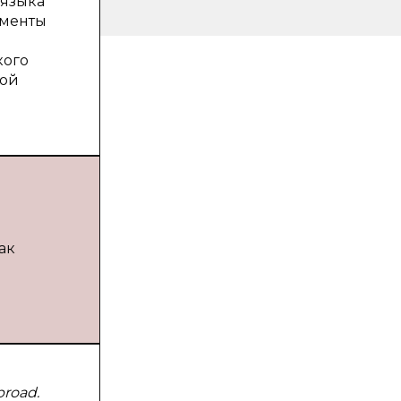
 языка
ументы
кого
кой
ак
broad.