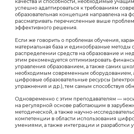
качества и способности, необходимые учащи
успешно адаптироваться к требованиям совреме
образовательная концепция направлена на ф
рассматривать перечисленные выше проблемы
эффективного решения.
Если же говорить о проблемах обучения, хара
материальная база и единообразные методы 
распределении средств на образование и нед
этим рекомендуется оптимизировать финанси
управления образованием, а также самих шко
необходимым современным оборудованием, а 
цифровые образовательные ресурсы (электро
упражнения и др.), тем самым способствуя о
Одновременно с этим преподавателям — носи
на регулярной основе работающим в зарубежн
методической, а также научно-исследователь
компетенции в области использования цифр
умениями, а также интеграции и разработки 