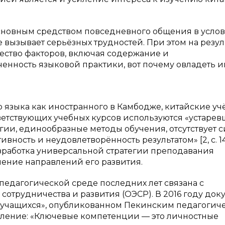
основным средством повседневного общения в усло
е вызывает серьёзных трудностей. При этом на резул
ство факторов, включая содержание и
ченность языковой практики, вот почему овладеть 
 языка как иностранного в Камбодже, китайские у
ветствующих учебных курсов используются «устаре
, единообразные методы обучения, отсутствует с
ность и неудовлетворённость результатом» [2, с. 14
азработка универсальной стратегии преподавания
ление направлений его развития.
едагогической среде последних лет связана с
отрудничества и развития (ОЭСР). В 2016 году док
 учащихся», опубликованном Пекинским педагогич
ление: «Ключевые компетенции — это личностные