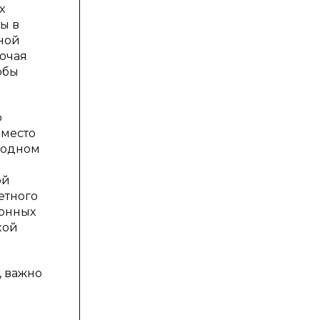
х
ы в
тной
лючая
обы
о
 место
родном
ой
етного
ионных
кой
, важно