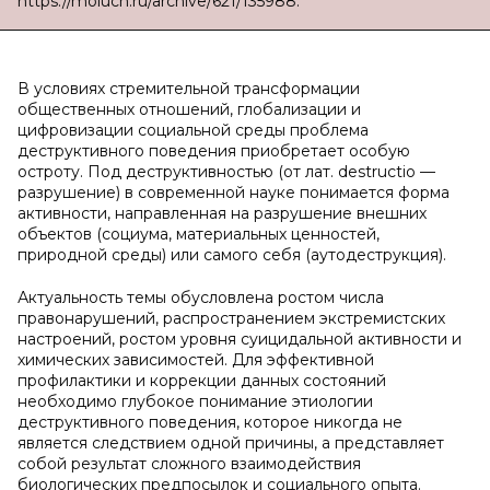
https://moluch.ru/archive/621/135988.
В условиях стремительной трансформации
общественных отношений, глобализации и
цифровизации социальной среды проблема
деструктивного поведения приобретает особую
остроту. Под деструктивностью (от лат. destructio —
разрушение) в современной науке понимается форма
активности, направленная на разрушение внешних
объектов (социума, материальных ценностей,
природной среды) или самого себя (аутодеструкция).
Актуальность темы обусловлена ростом числа
правонарушений, распространением экстремистских
настроений, ростом уровня суицидальной активности и
химических зависимостей. Для эффективной
профилактики и коррекции данных состояний
необходимо глубокое понимание этиологии
деструктивного поведения, которое никогда не
является следствием одной причины, а представляет
собой результат сложного взаимодействия
биологических предпосылок и социального опыта.