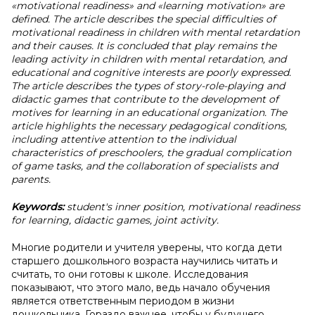
«motivational readiness» and «learning motivation» are
defined. The article describes the special difficulties of
motivational readiness in children with mental retardation
and their causes. It is concluded that play remains the
leading activity in children with mental retardation, and
educational and cognitive interests are poorly expressed.
The article describes the types of story-role-playing and
didactic games that contribute to the development of
motives for learning in an educational organization. The
article highlights the necessary pedagogical conditions,
including attentive attention to the individual
characteristics of preschoolers, the gradual complication
of game tasks, and the collaboration of specialists and
parents.
Keywords:
student's inner position, motivational readiness
for learning, didactic games, joint activity.
Многие родители и учителя уверены, что когда дети
старшего дошкольного возраста научились читать и
считать, то они готовы к школе. Исследования
показывают, что этого мало, ведь начало обучения
является ответственным периодом в жизни
дошкольника. Гораздо важнее, чтобы у будущего