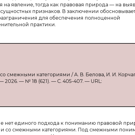
 на явление, тогда как правовая природа — на выя
ь сущностных признаков. В заключении обосновывае
 разграничения для обеспечения полноценной
нительной практики.
о смежными категориями / А. В. Белова, И. И. Корча
2026. — № 18 (621). — С. 405-407. — URL:
не нет единого подхода к пониманию правовой при
ении со смежными категориями. Под смежными пони