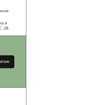
ание:
ка и
. 28.
татью