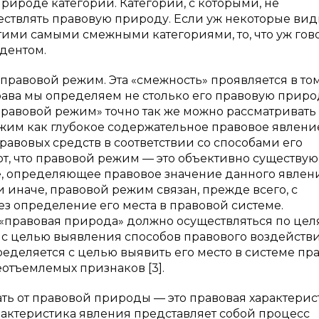
ироде категории. Категории, с которыми, не
ствлять правовую природу. Если уж некоторые ви
ими самыми смежными категориями, то, что уж гов
дентом.
правовой режим. Эта «смежность» проявляется в том
ава мы определяем не столько его правовую приро
правовой режим» точно так же можно рассматривать 
жим как глубокое содержательное правовое явлени
вовых средств в соответствии со способами его
ают, что правовой режим — это объективно существу
е, определяющее правовое значение данного явлен
и иначе, правовой режим связан, прежде всего, с
 определение его места в правовой системе.
«правовая природа» должно осуществляться по цел
с целью выявления способов правового воздействи
ределяется с целью выявить его место в системе пра
отъемлемых признаков [3].
ать от правовой природы — это правовая характерис
актеристика явления представляет собой процесс