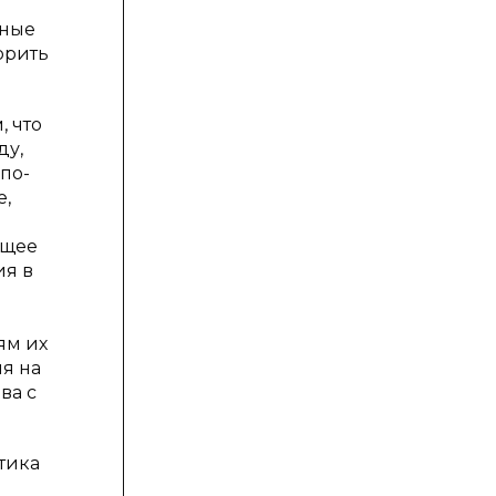
дные
орить
, что
ду,
по-
е,
ющее
ия в
ям их
я на
ва с
тика