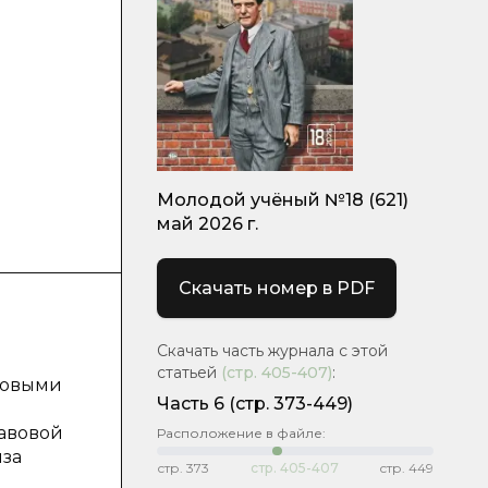
Молодой учёный №18 (621)
май 2026 г.
Скачать номер в PDF
Скачать часть журнала с этой
статьей
(стр.
405-407
)
:
вовыми
Часть 6
(стр. 373-449)
равовой
Расположение в файле:
иза
стр.
373
стр.
405-407
стр.
449