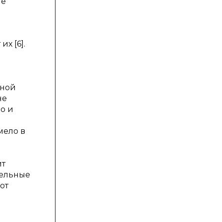
не
х [6].
нной
не
о и
мело в
ит
тельные
от