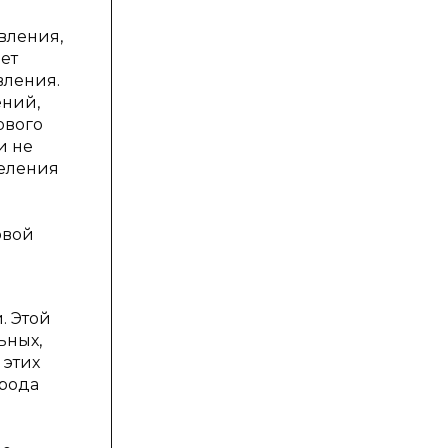
вления,
яет
вления.
ений,
ового
и не
деления
овой
. Этой
ьных,
 этих
ирода