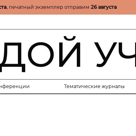
ста
, печатный экземпляр отправим
26 августа
ДОЙ У
нференции
Тематические журналы