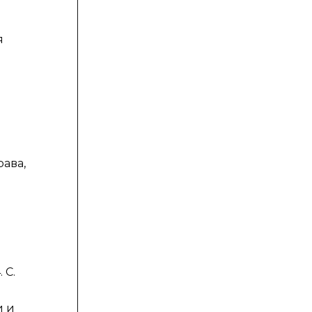
я
ава,
 С.
и и