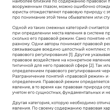
наиболее близкие по содержанию правовой пр
вооруженным глазом, можно ошибочно отожде
юристы отождествляют правовую природу с эт
про понимание этой темы обывателем или сту
Одной из таких смежных категорий считается 
при определении места явления в системе пр
сколько его правовой режим. Само понятие «
разному. Одни авторы понимают правовой ре
связывающее воедино целостный комплекс пра
правового регулирования [1]. Другие указыв
правовое воздействие на конкретное явлени
типичной для него правовой сфере [2]. Так ил
определением правового регулирования через
Разграничение понятий «правовой режим» и 
определения. Правовой режим определяется 
явление, в то время как правовая природа оп
учетом его сущностных, фундаментальных и не
Другая категория, которую необходимо отлич
явления. По своему содержанию правовая хар