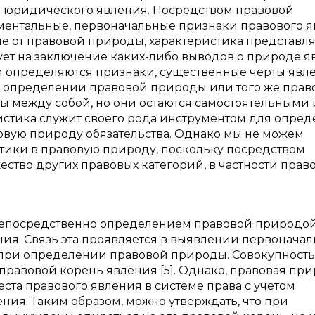
в юридического явления. Посредством правовой
ментальные, первоначальные признаки правового я
ичие от правовой природы, характеристика представл
ует на заключение каких-либо выводов о природе я
и определяются признаки, существенные черты явл
 определении правовой природы или того же прав
ы между собой, но они остаются самостоятельными 
истика служит своего рода инструментом для опре
овую природу обязательства. Однако мы не можем
тики в правовую природу, поскольку посредством
ство других правовых категорий, в частности прав
 непосредственно определением правовой природой
ия. Связь эта проявляется в выявлении первоначал
при определении правовой природы. Совокупность
правовой корень явления [5]. Однако, правовая пр
ста правового явления в системе права с учетом
ния. Таким образом, можно утверждать, что при