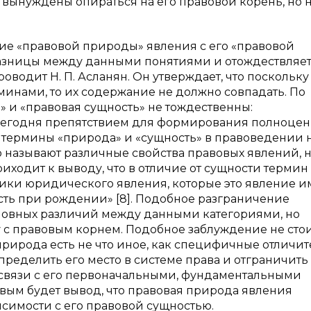
ынуждены опираться на его правовой корень, но 
е «правовой природы» явления с его «правовой
азницы между данными понятиями и отождествляет и
водит Н. П. Асланян. Он утверждает, что поскольку
минами, то их содержание не должно совпадать. По
 и «правовая сущность» не тождественны:
 сегодня препятствием для формирования полноце
 термины «природа» и «сущность» в правоведении 
о называют различные свойства правовых явлений, н
риходит к выводу, что в отличие от сущности термин
тики юридического явления, которые это явление и
ость при рождении» [8]. Подобное разграничение
новных различий между данными категориями, но
 с правовым корнем. Подобное заблуждение не сто
природа есть не что иное, как специфичные отличи
ределить его место в системе права и отграничить 
освязи с его первоначальными, фундаментальными
вым будет вывод, что правовая природа явления
исимости с его правовой сущностью.