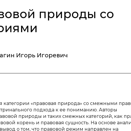
вовой природы со
риями
агин Игорь Игоревич
ия категории «правовая природа» со смежными пра
ктринального подхода к ее пониманию. Авторы
авовой природы и таких смежных категорий, как п
вовой корень и правовая сущность. На основе анал
ывод о том, что правовой режим направлен на