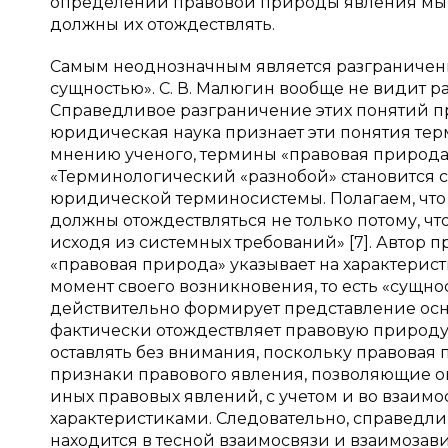
определении правовой природы явления мы в
должны их отождествлять.
Самым неоднозначным является разграничени
сущностью». С. В. Малюгин вообще не видит р
Справедливое разграничение этих понятий про
юридическая наука признает эти понятия тер
мнению ученого, термины «правовая природа»
«Терминологический «разнобой» становится
юридической терминосистемы. Полагаем, что
должны отождествляться не только потому, чт
исходя из системных требований» [7]. Автор п
«правовая природа» указывает на характерис
момент своего возникновения, то есть «сущн
действительно формирует представление ос
фактически отождествляет правовую природу
оставлять без внимания, поскольку правовая 
признаки правового явления, позволяющие оп
иных правовых явлений, с учетом и во взаим
характеристиками. Следовательно, справедли
находится в тесной взаимосвязи и взаимозав