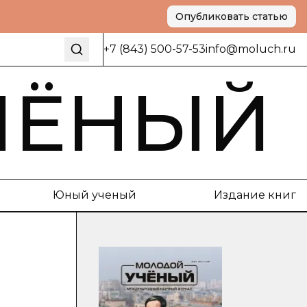
Опубликовать статью
+7 (843) 500-57-53
info@moluch.ru
ЧЁНЫЙ
Юный ученый
Издание книг