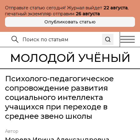
Отправьте статью сегодня! Журнал выйдет
22 августа
,
печатный экземпляр отправим
26 августа
Опубликовать статью
МОЛОДОЙ УЧЁНЫЙ
Психолого-педагогическое
сопровождение развития
социального интеллекта
учащихся при переходе в
среднее звено школы
Автор
Морева Ирина Александровна