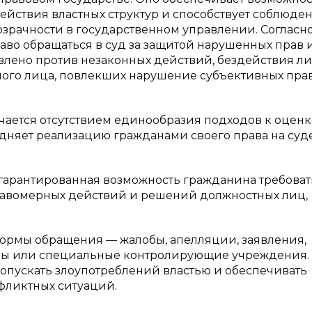
ействия властных структур и способствует соблюде
рачности в государственном управлении. Согласно 
во обращаться в суд за защитой нарушенных прав 
авлено против незаконных действий, бездействия л
ного лица, повлекших нарушение субъективных пра
ичается отсутствием единообразия подходов к оценк
удняет реализацию гражданами своего права на су
 гарантированная возможность гражданина требоват
равомерных действий и решений должностных лиц,
формы обращения — жалобы, апелляции, заявления,
уды или специальные контролирующие учреждения.
опускать злоупотреблений властью и обеспечивать
фликтных ситуаций.