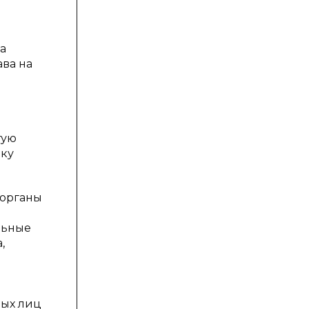
а
ва на
тую
ику
 органы
льные
,
ных лиц