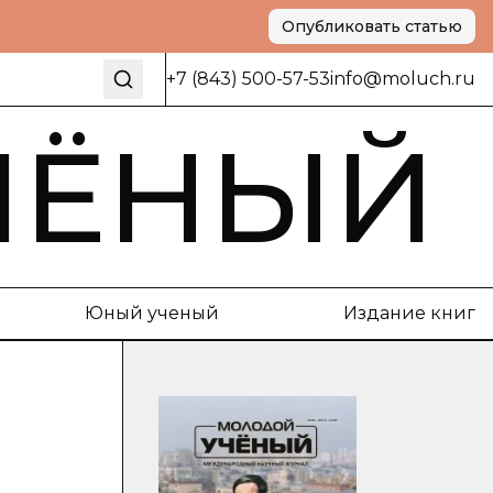
Опубликовать статью
+7 (843) 500-57-53
info@moluch.ru
ЧЁНЫЙ
Юный ученый
Издание книг