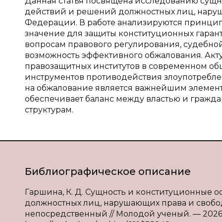
Данная статья посвящена исследованию сущн
действий и решений должностных лиц, нару
Федерации. В работе анализируются принципы
значение для защиты конституционных гаран
вопросам правового регулирования, судебно
возможность эффективного обжалования. Акт
правозащитных институтов в современном об
инструментов противодействия злоупотребле
на обжалование является важнейшим элемен
обеспечивает баланс между властью и гражд
структурам.
Библиографическое описание
Гаршина, К. Д. Сущность и конституционные 
должностных лиц, нарушающих права и свободы 
непосредственный // Молодой ученый. — 2026. —