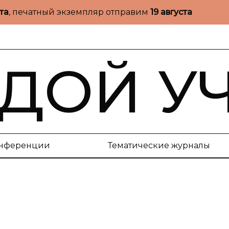
ста
, печатный экземпляр отправим
19 августа
ДОЙ У
нференции
Тематические журналы