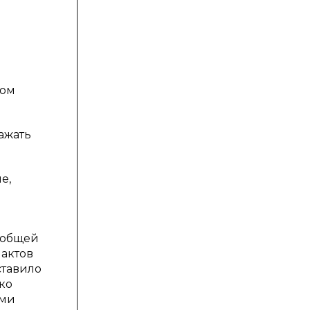
ном
ажать
е,
 общей
актов
ставило
ко
ими