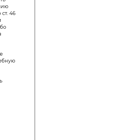
нию
ст. 46
и
ибо
в
е
дебную
ь