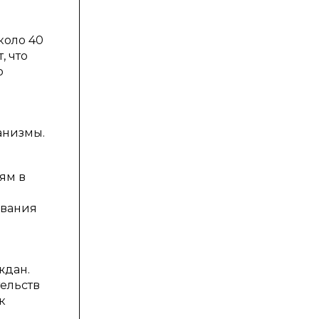
коло 40
, что
ю
анизмы.
ям в
ования
ждан.
ельств
к