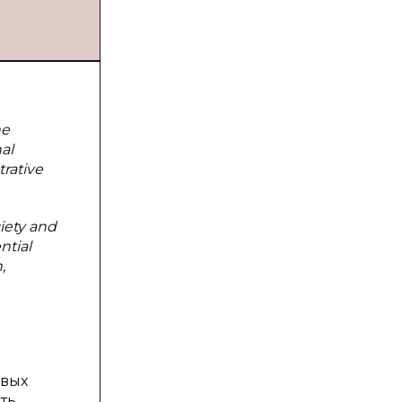
he
al
trative
iety and
ntial
,
евых
ть