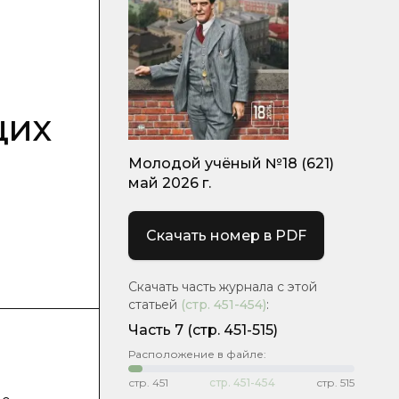
щих
Молодой учёный №18 (621)
май 2026 г.
Скачать номер в PDF
Скачать часть журнала с этой
статьей
(стр.
451-454
)
:
Часть 7
(стр. 451-515)
Расположение в файле:
стр.
451
стр.
451-454
стр.
515