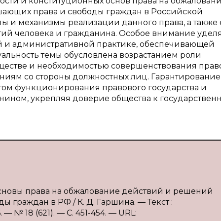
ости и конституционных основ права на обжалован
шающих права и свободы граждан в Российской
 и механизмы реализации данного права, а также 
тий человека и гражданина. Особое внимание удел
й и административной практике, обеспечивающей
уальность темы обусловлена возрастанием роли
ществе и необходимостью совершенствования прав
ниям со стороны должностных лиц. Гарантирование
том функционирования правового государства и
анином, укрепляя доверие общества к государствен
основы права на обжалование действий и решений
граждан в РФ / К. Д. Гаршина. — Текст :
 № 18 (621). — С. 451-454. — URL: