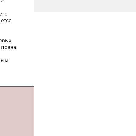
ие
его
яется
овых
 права
ным