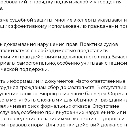
 требований к порядку подачи жалоб и упрощения
в.
зма судебной защиты, многие эксперты указывают н
ющих эффективному использованию гражданами пра
ь доказывания нарушения прав. Практика судов
 сталкиваться с необходимостью представить
ния их прав действиями должностного лица. Зачас
риалы самостоятельно, особенно учитывая специф
ической поддержки.
ть информации и документов. Часто ответственные
удняя гражданам сбор доказательств. В отсутствие
рушение сложно. Бюрократические барьеры. Форма
ьств могут быть сложными для обычного гражданина
величивает риск формальных отказов. Отсутствие
 случаев, особенно при внутренних нарушениях или
, а проведение независимых экспертиз — дорого и
ции правовых норм. Для оценки действий должност