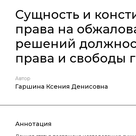
Сущность и конс
права на обжалов
решений должнос
права и свободы 
Автор
Гаршина Ксения Денисовна
Аннотация