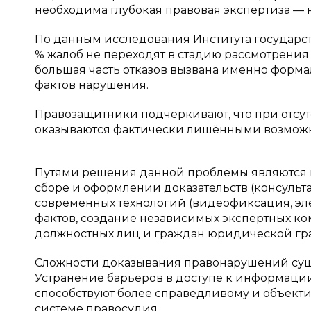
необходима глубокая правовая экспертиза — н
По данным исследования Института государств
% жалоб не переходят в стадию рассмотрения и
большая часть отказов вызвана именно форм
фактов нарушения.
Правозащитники подчеркивают, что при отсут
оказываются фактически лишёнными возможн
Путями решения данной проблемы являются 
сборе и оформлении доказательств (консуль
современных технологий (видеофиксация, эл
фактов, создание независимых экспертных к
должностных лиц и граждан юридической гра
Сложности доказывания правонарушений сущ
Устранение барьеров в доступе к информации
способствуют более справедливому и объект
системе правосудия.