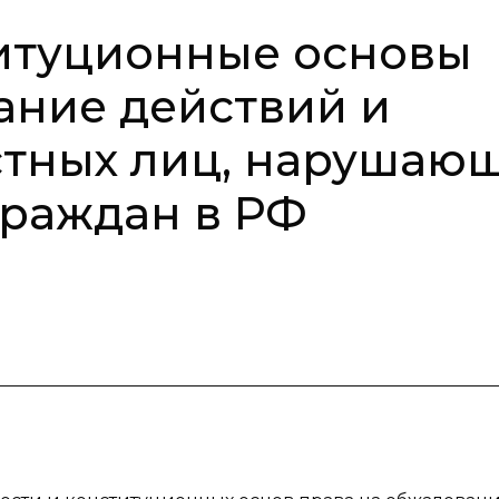
титуционные основы
ание действий и
тных лиц, нарушаю
граждан в РФ