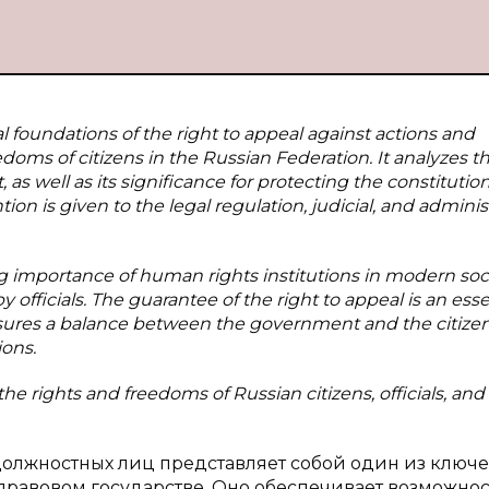
l foundations of the right to appeal against actions and
reedoms of citizens in the Russian Federation. It analyzes t
as well as its significance for protecting the constitution
ion is given to the legal regulation, judicial, and adminis
ing importance of human rights institutions in modern soc
officials. The guarantee of the right to appeal is an esse
nsures a balance between the government and the citizen
ions.
the rights and freedoms of Russian citizens, officials, and
олжностных лиц представляет собой один из ключ
правовом государстве. Оно обеспечивает возможнос