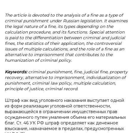
The article is devoted to the analysis of a fine as a type of
criminal punishment under Russian legislation. It examines
the legal nature of a fine, its types depending on the
calculation procedure, and its functions. Special attention
is paid to the differentiation between criminal and judicial
fines, the statistics of their application, the controversial
issues of multiple calculations, and the role of a fine as an
alternative to imprisonment that contributes to the
humanization of criminal policy.
Keywords:
criminal punishment, fine, judicial fine, property
recovery, alternative to imprisonment, individualization of
punishment, criminal law policy, multiple calculation,
principle of justice, criminal record.
Штраф как вид уголовного наказания выступает одной
из форм реализации уголовной ответственности,
выражающейся в ограничении имущественных прав
осужденного путем умаления объема его материальных
благ. Ст. 46 УК РФ штраф определяет как денежное
взыскание, назначаемое в пределах, предусмотренных