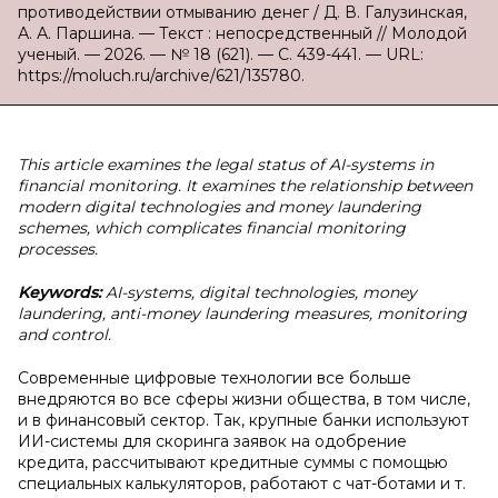
противодействии отмыванию денег / Д. В. Галузинская,
А. А. Паршина. — Текст : непосредственный // Молодой
ученый. — 2026. — № 18 (621). — С. 439-441. — URL:
https://moluch.ru/archive/621/135780.
This article examines the legal status of AI-systems in
financial monitoring. It examines the relationship between
modern digital technologies and money laundering
schemes, which complicates financial monitoring
processes.
Keywords:
AI-systems, digital technologies, money
laundering, anti-money laundering measures, monitoring
and control.
Современные цифровые технологии все больше
внедряются во все сферы жизни общества, в том числе,
и в финансовый сектор. Так, крупные банки используют
ИИ-системы для скоринга заявок на одобрение
кредита, рассчитывают кредитные суммы с помощью
специальных калькуляторов, работают с чат-ботами и т.