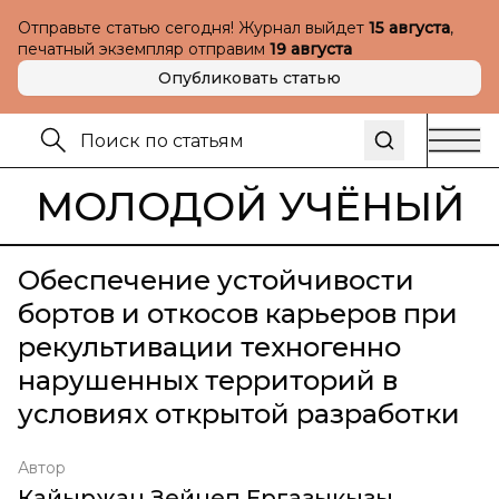
Отправьте статью сегодня! Журнал выйдет
15 августа
,
печатный экземпляр отправим
19 августа
Опубликовать статью
МОЛОДОЙ УЧЁНЫЙ
Обеспечение устойчивости
бортов и откосов карьеров при
рекультивации техногенно
нарушенных территорий в
условиях открытой разработки
Автор
Кайыржан Зейнеп Ергазыкызы