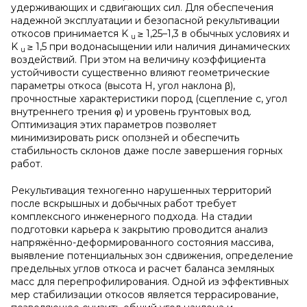
удерживающих и сдвигающих сил. Для обеспечения
надежной эксплуатации и безопасной рекультивации
откосов принимается K
≥ 1,25–1,3 в обычных условиях и
u
K
≥ 1,5 при водонасыщении или наличия динамических
u
воздействий. При этом на величину коэффициента
устойчивости существенно влияют геометрические
параметры откоса (высота H, угол наклона β),
прочностные характеристики пород (сцепление c, угол
внутреннего трения φ) и уровень грунтовых вод.
Оптимизация этих параметров позволяет
минимизировать риск оползней и обеспечить
стабильность склонов даже после завершения горных
работ.
Рекультивация техногенно нарушенных территорий
после вскрышных и добычных работ требует
комплексного инженерного подхода. На стадии
подготовки карьера к закрытию проводится анализ
напряжённо-деформированного состояния массива,
выявление потенциальных зон сдвижения, определение
предельных углов откоса и расчет баланса земляных
масс для перепрофилирования. Одной из эффективных
мер стабилизации откосов является террасирование,