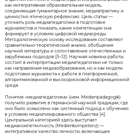
как интегративная образовательная модель,
соединяющая гуманитарное знание, медиапрактику и
ценностно-этическую рефлексию. Цель статьи —
уточнить роль медиапедагогики в подготовке
журналистов и показать, какие компетенции она
формирует в условиях цифровой медиасреды.
Методологическую основу исследования составляют
сравнительно-теоретический анализ, обобщение
научной литературы и сопоставление отечественных и
зарубежных подходов [3–12]. Научная новизна работы
состоит в интерпретации медиапедагогики не только
как направления медиаобразования, но и как модели
подготовки журналиста к работе в платформенной,
алгоритмизованной и высокорисковой информационной
среде.
Понятие «медиапедагогика» (нем. Medienpädagogik)
получило развитие в германской научной традиции, где
оно было осмыслено как системный подход к обучению
в условиях медиатизированного общества [4].
Центральной категорией здесь выступает
медиакомпетентность (Medienkompetenz) —
интегративное качество личности, включающее