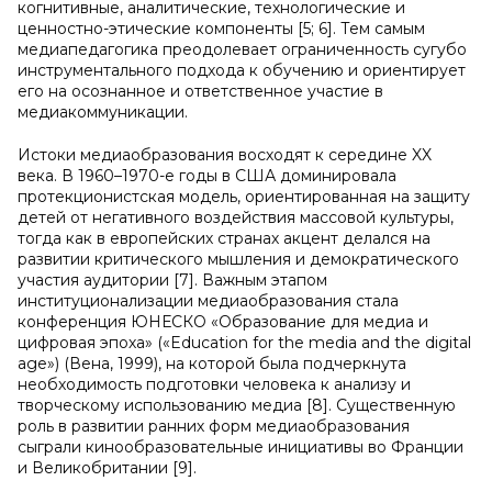
когнитивные, аналитические, технологические и
ценностно-этические компоненты [5; 6]. Тем самым
медиапедагогика преодолевает ограниченность сугубо
инструментального подхода к обучению и ориентирует
его на осознанное и ответственное участие в
медиакоммуникации.
Истоки медиаобразования восходят к середине XX
века. В 1960–1970-е годы в США доминировала
протекционистская модель, ориентированная на защиту
детей от негативного воздействия массовой культуры,
тогда как в европейских странах акцент делался на
развитии критического мышления и демократического
участия аудитории [7]. Важным этапом
институционализации медиаобразования стала
конференция ЮНЕСКО «Образование для медиа и
цифровая эпоха» («Education for the media and the digital
age») (Вена, 1999), на которой была подчеркнута
необходимость подготовки человека к анализу и
творческому использованию медиа [8]. Существенную
роль в развитии ранних форм медиаобразования
сыграли кинообразовательные инициативы во Франции
и Великобритании [9].