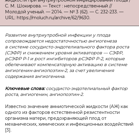
жидкости при внутриутробном инфицировании плода /
С. М. Шокирова. — Текст : непосредственный //
Молодой ученый. — 2014. — № 3 (62). — С. 232-233. —
URL: https://moluch.ru/archive/62/9630.
Развитие внутриутробной инфекции у плода
сопровождается недостаточностью ангиогенеза
в системе сосудисто-эндотелиального фактора роста
(СЭФР) и снижением уровня активаторов — СЭФР,
рСЭФР Р-1 и рост ингибиторов рСЭФР Р-2, которые
обепечивают компенсаторную активацию в системе
ангиогенин-ангиопоэтин-2, за счет увеличения
содержания ангиогенина.
Ключевые слова:
сосудисто-эндотелиальный фактор
роста, ангиогенин, ангиопоэтин-2.
Известно значение амниотической жидкости (АЖ) как
одного из факторов естественной резистентности
организма матери, предохраняющей плод от
механических, химических и инфекционных воздействий
[3].