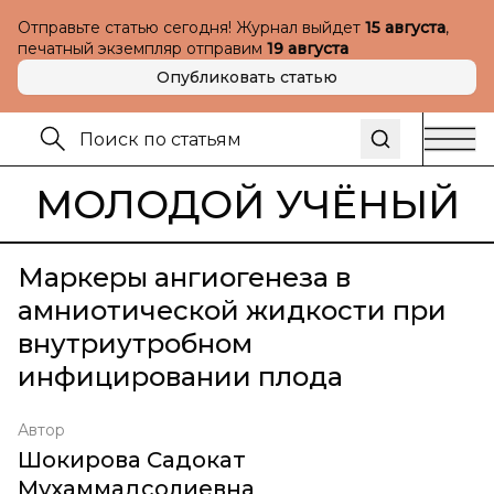
Отправьте статью сегодня! Журнал выйдет
15 августа
,
печатный экземпляр отправим
19 августа
Опубликовать статью
МОЛОДОЙ УЧЁНЫЙ
Маркеры ангиогенеза в
амниотической жидкости при
внутриутробном
инфицировании плода
Автор
Шокирова Садокат
Мухаммадсолиевна