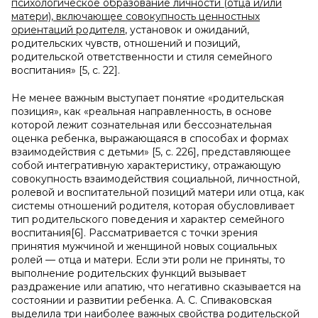
психологическое образование личности (отца и/или
матери), включающее совокупность ценностных
ориентаций родителя
, установок и ожиданий,
родительских чувств, отношений и позиций,
родительской ответственности и стиля семейного
воспитания» [5, с. 22].
Не менее важным выступает понятие «родительская
позиция», как «реальная направленность, в основе
которой лежит сознательная или бессознательная
оценка ребенка, выражающаяся в способах и формах
взаимодействия с детьми» [5, с. 226], представляющее
собой интегративную характеристику, отражающую
совокупность взаимодействия социальной, личностной,
ролевой и воспитательной позиций матери или отца, как
системы отношений родителя, которая обусловливает
тип родительского поведения и характер семейного
воспитания[6]. Рассматривается с точки зрения
принятия мужчиной и женщиной новых социальных
ролей — отца и матери. Если эти роли не приняты, то
выполнение родительских функций вызывает
раздражение или апатию, что негативно сказывается на
состоянии и развитии ребенка. А. С. Спиваковская
выделила три наиболее важных свойства родительской