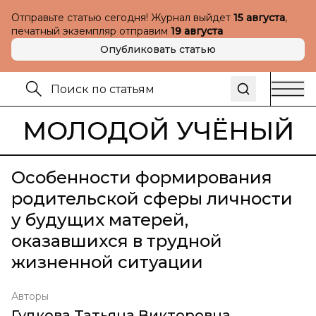
Отправьте статью сегодня! Журнал выйдет
15 августа
,
печатный экземпляр отправим
19 августа
Опубликовать статью
МОЛОДОЙ УЧЁНЫЙ
Особенности формирования
родительской сферы личности
у будущих матерей,
оказавшихся в трудной
жизненной ситуации
Авторы
Гудкова Татьяна Викторовна
,