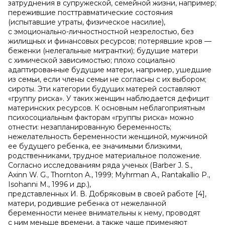
затруднения в супружеской, семейной жизни, например;
пережившие посттравматические состояния
(испытавшие утраты, физическое насилие),
с эмоционально-личностностной незрелостью, без
жилищных и финансовых ресурсов; потерявшие кров —
беженки (нелегальные мигрантки); будущие матери
с химической зависимостью; плохо социально
адаптированные будущие матери, например, ушедшие
из семьи, если члены семьи не согласны с их выбором;
сироты. Эти категории будущих матерей составляют
«группу риска». У таких женщин наблюдается дефицит
материнских ресурсов. К основным неблагоприятным
психосоциальным факторам «группы риска» можно
отнести: незапланированную беременность;
нежелательность беременности женщиной, мужчиной
ее будущего ребенка, ее значимыми близкими,
родственниками, трудное материальное положение.
Согласно исследованиям ряда ученых (Barber J. S.,
Axinn W. G., Thornton A., 1999; Myhrman A., Rantakallio P.,
Isohanni M., 1996 и др.),
представленных И. В. Добряковым в своей работе [4],
матери, родившие ребенка от нежеланной
беременности менее внимательны к нему, проводят
с ним меньше времени, а также чаще применяют