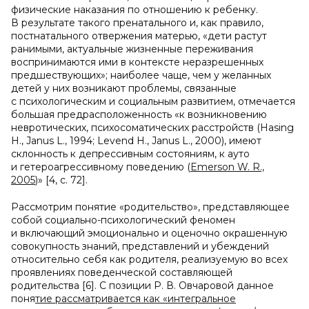
физические наказания по отношению к ребенку.
В результате такого пренатального и, как правило,
постнатального отвержения матерью, «дети растут
ранимыми, актуальные жизненные переживания
воспринимаются ими в контексте неразрешенных
предшествующих»; наиболее чаще, чем у желанных
детей у них возникают проблемы, связанные
с психологическим и социальным развитием, отмечается
большая предрасположенность «к возникновению
невротических, психосоматических расстройств (Hasing
H., Janus L., 1994; Levend H., Janus L., 2000), имеют
склонность к депрессивным состояниям, к ауто
и гетероагрессивному поведению (
Emerson W. R.,
2005
)» [4, с. 72].
Рассмотрим понятие «родительство», представляющее
собой социально-психологический феномен
и включающий эмоционально и оценочно окрашенную
совокупность знаний, представлений и убеждений
относительно себя как родителя, реализуемую во всех
проявлениях поведенческой составляющей
родительства [6]. С позиции Р. В. Овчаровой данное
поня
тие рассматривается как «интегральное