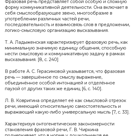
Фразовая речь представляет собой особую и сложную
форму коммуникативной деятельности. Она включает в
себя смыслообразующее звено, многообразие в
употреблении различных частей речи,
последовательность и взаимосвязь слов в предложении,
логико-смысловую организацию высказывания.
Т. А. Ладыженская характеризирует фразовую речь, как
минимальную значимую единицу общения, способную
нести смысловую и коммуникативную задачу в рамках
высказывания. [8, с. 240]
В работе А. С. Герасимовой указывается, что фразовая
речь — завершённое по смыслу выражение,
объединённое особой интонацией и отделённое
паузой от других таких же единиц [6, с. 140].
Л. В. Ковригина определяет её как смысловой отрезок
речи, имеющий относительную самостоятельность и
выражающий какую-либо универсальную мысль [7, с. 33].
Характеризуя онтогенетические закономерности
становления фразовой речи, Г. В. Чиркина
подчеркивает, что в норме у дошкольников ее