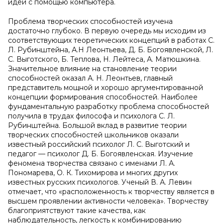
идеи с помощью компьютера.
Проблема творческих способностей изучена
достаточно глубоко. В первую очередь мы исходим из
соответствующих теоретических концепций в работах С.
Л. Рубинштейна, А.Н Леонтьева, Д. Б. Богоявленской, Л.
С. Выготского, Б. Теплова, Н. Лейтеса, А. Матюшкина.
Значительное влияние на становление теории
способностей оказал А. Н. Леонтьев, главный
представитель мощной и хорошо аргументированной
концепции формирования способностей. Наиболее
фундаментальную разработку проблема способностей
получила в трудах философа и психолога С. Л.
Рубинштейна. Большой вклад в развитие теории
творческих способностей школьников оказали
известный российский психолог Л. С. Выготский и
педагог — психолог Д. Б. Богоявленская. Изучение
феномена творчества связано с именами Л. А.
Пономарева, О. К. Тихомирова и многих других
известных русских психологов. Ученый В. А. Левин
отмечает, что «расположенность к творчеству является в
высшем проявлении активности человека». Творчеству
благоприятствуют такие качества, как
наблюдательность, легкость к комбинированию