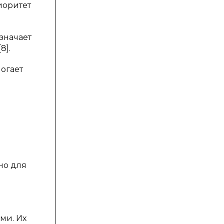
иоритет
значает
8].
могает
но для
ми. Их