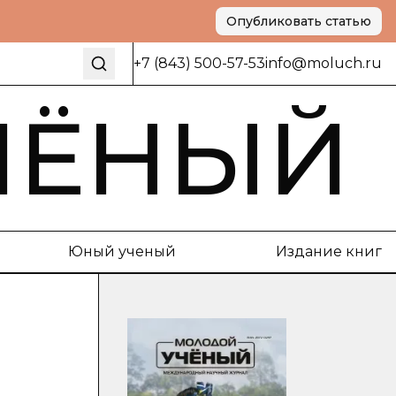
Опубликовать статью
+7 (843) 500-57-53
info@moluch.ru
ЧЁНЫЙ
Юный ученый
Издание книг