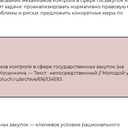
твования механизмов контроля в сфере госзакупок н
т задачи: проанализировать нормативно-правовую 
роблемы и риски; предложить конкретные меры по
ов контроля в сфере государственных закупок (на
Косынкина. — Текст : непосредственный // Молодой 
oluch.ru/archive/616/134593.
ных закупок — ключевое условие рационального