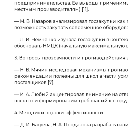
предпринимательства. Её выводы применимы
местным производителям) [11].
— М. В. Назаров анализировал госзакупки как
возможность закупать современное оборудован
— Л. И. Немченко изучала госзакупки в конте
обосновать НМЦК (начальную максимальную це
3. Вопросы прозрачности и противодействия 
— Н. В. Мячин исследовал механизмы противо
рекомендации полезны для школ в части уси
поставщиков [7].
— И. А. Любый акцентировал внимание на отве
школ при формировании требований к сотруд
4. Методики оценки эффективности:
— Д. И. Батуева, Н. А. Проданова разрабатыва