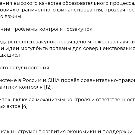
ния высокого качества образовательного процесса
ловиях ограниченного финансирования, прозрачнос
о важны.
ение проблемы контроля госзакупок
ударственных закупок посвящено множество научн
чьи идеи могут быть полезны для совершенствовани
ых школ.
вого регулирования:
 системе в России и США провёл сравнительно‑прав
ктики контроля [12].
упок, включая механизмы контроля и ответственности
 актов [4].
и как инструмент развития экономики и поддержки