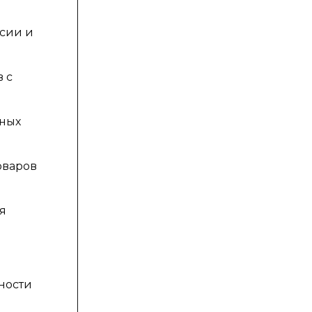
сии и
 с
ьных
оваров
я
ности