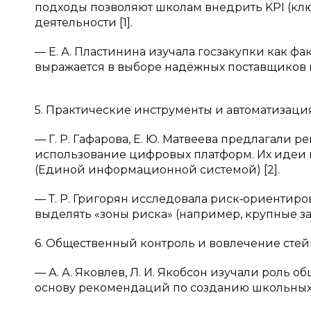
подходы позволяют школам внедрить KPI (кл
деятельности [1].
— Е. А. Пластинина изучала госзакупки как ф
выражается в выборе надёжных поставщиков и
5. Практические инструменты и автоматизация
— Г. Р. Гафарова, Е. Ю. Матвеева предлагали
использование цифровых платформ. Их идеи 
(Единой информационной системой) [2].
— Т. Р. Григорян исследовала риск‑ориентиро
выделять «зоны риска» (например, крупные за
6. Общественный контроль и вовлечение стей
— А. А. Яковлев, Л. И. Якобсон изучали роль 
основу рекомендаций по созданию школьных р