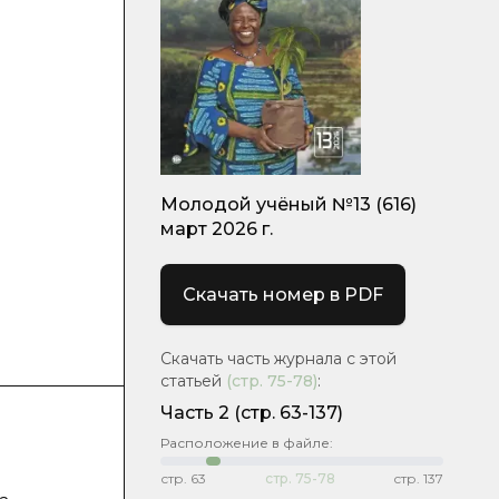
Молодой учёный №13 (616)
март 2026 г.
Скачать номер в PDF
Скачать часть журнала с этой
статьей
(стр.
75-78
)
:
Часть 2
(стр. 63-137)
Расположение в файле:
стр.
63
стр.
75-78
стр.
137