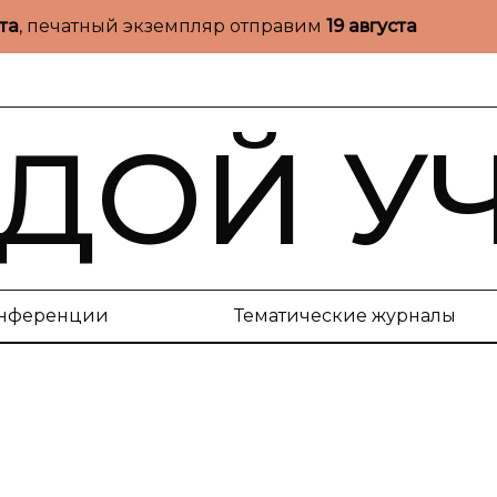
ста
, печатный экземпляр отправим
19 августа
ДОЙ У
нференции
Тематические журналы