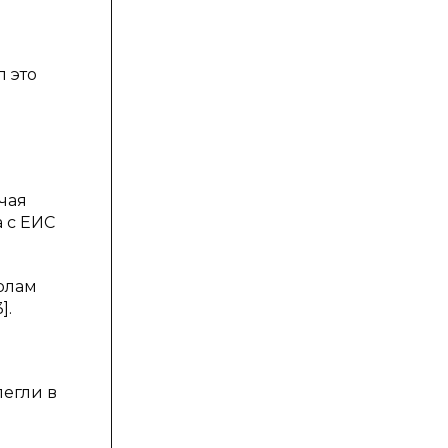
л это
чая
 с ЕИС
колам
].
легли в