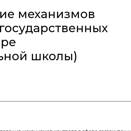
ие механизмов
 государственных
ере
ьной школы)