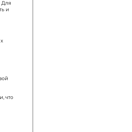
. Для
ть и
ых
я
овой
, что