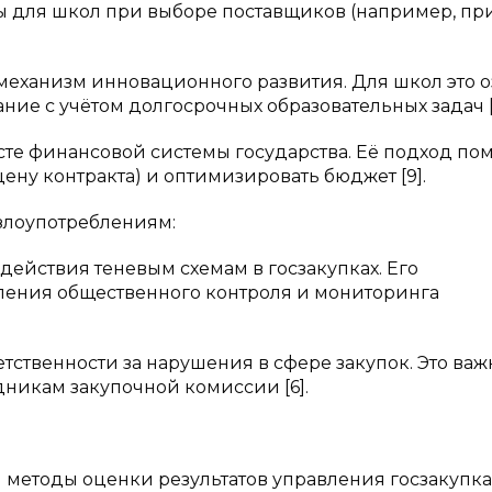
 для школ при выборе поставщиков (например, пр
 механизм инновационного развития. Для школ это о
ие с учётом долгосрочных образовательных задач [
ксте финансовой системы государства. Её подход по
ну контракта) и оптимизировать бюджет [9].
злоупотреблениям:
действия теневым схемам в госзакупках. Его
ления общественного контроля и мониторинга
тственности за нарушения в сфере закупок. Это важ
никам закупочной комиссии [6].
ли методы оценки результатов управления госзакупка