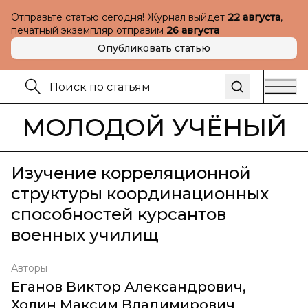
Отправьте статью сегодня! Журнал выйдет
22 августа
,
печатный экземпляр отправим
26 августа
Опубликовать статью
МОЛОДОЙ УЧЁНЫЙ
Изучение корреляционной
структуры координационных
способностей курсантов
военных училищ
Авторы
Еганов Виктор Александрович
,
Холин Максим Владимирович