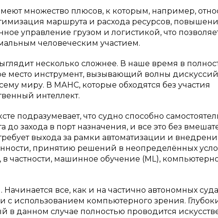
меют множество плюсов, к которым, например, отно
тимизация маршрута и расхода ресурсов, повышен
ное управление грузом и логистикой, что позволяе
имальным человеческим участием.
ыглядит несколько сложнее. В наше время в полнос
ое место инструмент, вызывающий волны дискусси
сему миру. В МАНС, которые обходятся без участия
ственный интеллект.
ксте подразумевает, что судно способно самостояте
а до захода в порт назначения, и все это без вмешат
 требует выхода за рамки автоматизации и внедрени
ённости, принятию решений в неопределённых усло
 в частности, машинное обучение (ML), компьютерн
Начинается все, как и на частично автономных судах
 с использованием компьютерного зрения. Глубок
рый в данном случае полностью проводится искусст