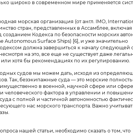
колько широко в современном мире применяется сис
ная морская организация (от англ. IMO, Internatio
ьшинство стран, представленных в Ассамблее, включая
д созданием Кодекса по безопасности морских авт
e Autonomous Surface Ships) [6], и уже значительно
 кодексом должна завершиться к началу следующей 
 несмотря на это, все еще не существует даже легаль
 или хотя бы рекомендациях по их регулированию.
одных судов мы можем дать, исходя из определяю
ов. Так, безэкипажные суда — это морские полност
еимущественно в военной, научной сфере или сфер
и человеческого фактора в управлении и повышен
о суда с полной и частичной автономностью фактиче
есующего нас морского транспорта. Важно учитывать
азы.
роса нашей статьи, необходимо сказать о том, что