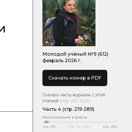
и
Молодой учёный №9 (612)
февраль 2026 г.
Скачать номер в PDF
Скачать часть журнала с этой
статьей
(стр.
221-224
)
:
Часть 4
(стр. 219-289)
Расположение в файле:
стр.
219
стр.
221-224
стр.
289