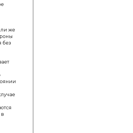
ое
или же
ороны
я без
вает
о
тоянии
случае
аются
 в