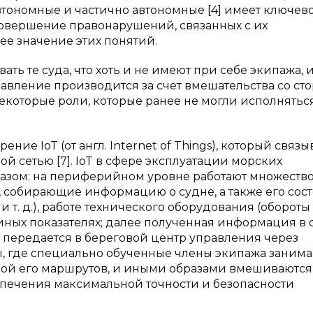
тономные и частично автономные [4] имеет ключев
совершение правонарушений, связанных с их
ее значение этих понятий.
ть те суда, что хоть и не имеют при себе экипажа, 
авление производится за счет вмешательства со ст
некоторые роли, которые ранее не могли исполнятьс
ие IoT (от англ. Internet of Things), который связы
 сетью [7]. IoT в сфере эксплуатации морских
азом: на периферийном уровне работают множеств
, собирающие информацию о судне, а также его сос
 и т. д.), работе технического оборудования (обороты
 иных показателях; далее полученная информация в 
 передается в береговой центр управления через
, где специально обученные члены экипажа заним
ой его маршрутов, и иными образами вмешиваются
спечения максимальной точности и безопасности