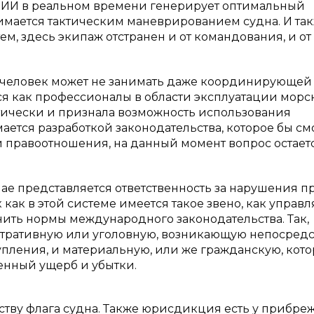
: ИИ в реальном времени генерирует оптимальный
имается тактическим маневрированием судна. И так
ем, здесь экипаж отстранен и от командования, и от
, человек может не занимать даже координирующей
я как профессионалы в области эксплуатации морс
ктически и признала возможность использования
ется разработкой законодательства, которое бы см
 правоотношения, на данный момент вопрос остает
е представляется ответственность за нарушения п
к как в этой системе имеется такое звено, как упра
ить нормы международного законодательства. Так,
стративную или уголовную, возникающую непосред
ления, и материальную, или же гражданскую, кото
сенный ущерб и убытки.
ву флага судна. Также юрисдикция есть у прибре