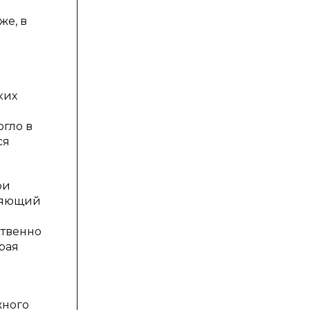
же, в
ких
огло в
ся
ри
вляющий
ственно
рая
жного