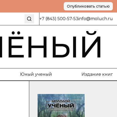
Опубликовать статью
+7 (843) 500-57-53
info@moluch.ru
ЧЁНЫЙ
Юный ученый
Издание книг