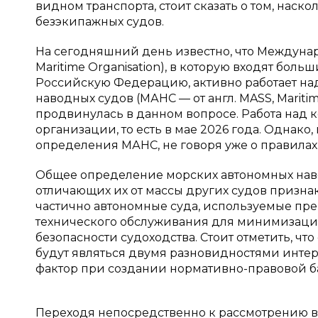
видном транспорта, стоит сказать о том, нас
безэкипажных судов.
На сегодняшний день известно, что Международ
Maritime Organisation), в которую входят бол
Российскую Федерацию, активно работает на
наводных судов (МАНС — от англ. MASS, Maritim
продвинулась в данном вопросе. Работа над
организации, то есть в мае 2026 года. Однако,
определения МАНС, не говоря уже о правилах
Общее определение морских автономных нав
отличающих их от массы других судов признак
частично автономные суда, используемые пр
технического обслуживания для минимизаци
безопасности судоходства. Стоит отметить, чт
будут являться двумя разновидностями интер
фактор при создании нормативно-правовой б
Переходя непосредственно к рассмотрению воп