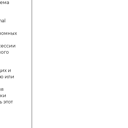
тема
nal
ономных
сессии
ного
щих и
ью или
е
ия
ски
 этот