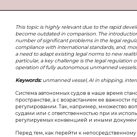
This topic is highly relevant due to the rapid dev
become outdated in comparison. The introduction
number of significant problems in the legal regulat
compliance with international standards, and, most i
a need to adapt existing legal norms to new realit
particular, a key challenge is the legal regulation 
operation of fully autonomous unmanned vessels.
Keywords:
unmanned vessel, AI in shipping, interna
Система автономных судов в наше время стан
пространстве, а с возрастанием ее важности
регулировании. Так, например, множество во
судами или с ответственностью при их испол
регулируемых конвенцией и иными документ
Перед тем, как перейти к непосредственном