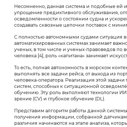
Несомненно, данная система и подобные ей и
упрощение предиктивного обслуживания, оп
осведомленности о состоянии судна и ускорен
создавать сквозные цепочки поставок с мин
С полностью автономными судами ситуация в
автоматизированных системах занимает важн
ученых, в том числе и ученых-правоведов по в
человека [4], роль «капитана» занимает искус
То есть, полная автономность в морском конте
выполнять все задачи рейса, от выхода из порт
человека-оператора. Реализация этой задачи
систем, способных к ситуационной осведомл
обучению. Эту роль выполняют технологии ИИ,
зрение (CV) и глубокое обучение (DL).
Представим алгоритм работы данной системы. 
получения информации, собранной датчиками
различия начинаются на этапе анализа, кото