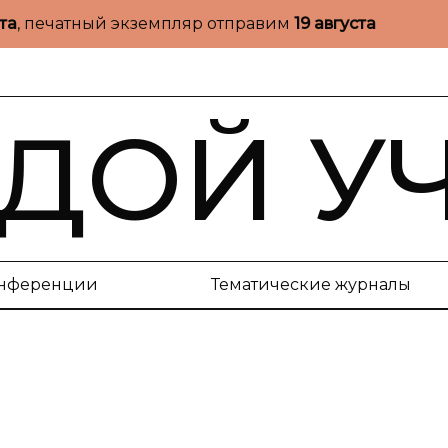
ста
, печатный экземпляр отправим
19 августа
ДОЙ У
нференции
Тематические журналы