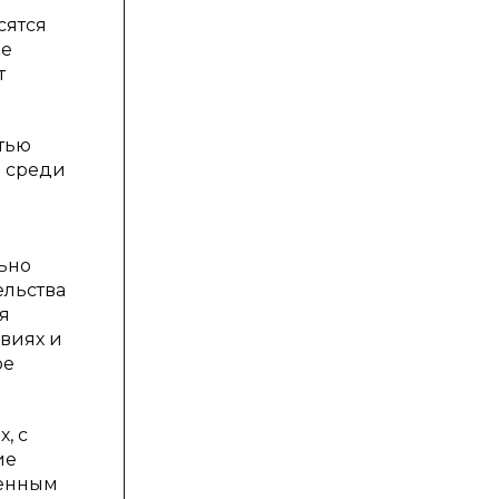
сятся
ие
т
тью
й среди
льно
ельства
я
виях и
ое
, с
ие
венным