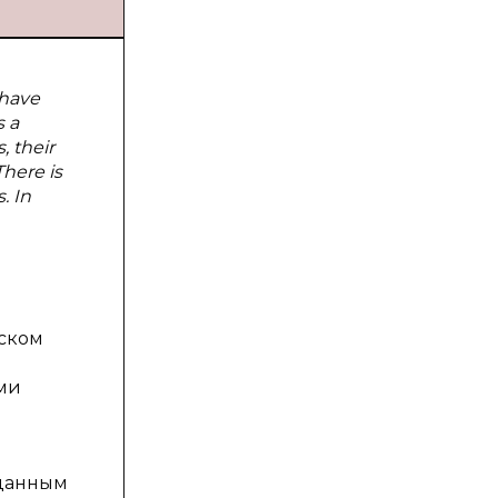
 have
s a
, their
There is
. In
рском
ими
 данным