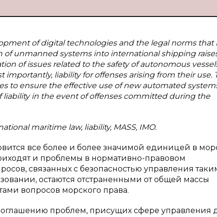
elopment of digital technologies and the legal norms that
 of unmanned systems into international shipping raise
ion of issues related to the safety of autonomous vessels
mportantly, liability for offenses arising from their use. 
ies to ensure the effective use of new automated systems
of liability in the event of offenses committed during the
tional maritime law, liability, MASS, IMO.
овится все более и более значимой единицей в мо
 приходят и проблемы в нормативно-правовом
просов, связанных с безопасностью управления так
ьзовании, остаются отстраненными от общей массы
ами вопросов морского права.
у оглашению проблем, присущих сфере управления