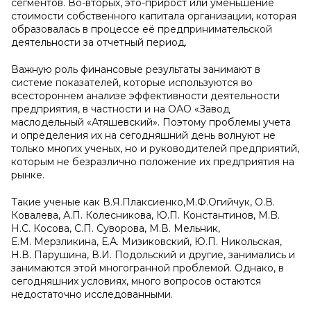
сегментов. Во-вторых, это-прирост или уменьшение
стоимости собственного капитала организации, которая
образовалась в процессе её предпринимательской
деятельности за отчетный период.
Важную роль финансовые результаты занимают в
системе показателей, которые используются во
всестороннем анализе эффективности деятельности
предприятия, в частности и на ОАО «Завод
маслодельный «Атяшевский». Поэтому проблемы учета
и определения их на сегодняшний день волнуют не
только многих ученых, но и руководителей предприятий,
которым не безразлично положение их предприятия на
рынке.
Такие ученые как В.Я.Плаксиенко,М.Ф.Огийчук, О.В.
Ковалева, А.П. Колесникова, Ю.П. Константинов, M.B.
Н.С. Косова, С.П. Суворова, М.В. Мельник,
Е.М. Мерзликина, Е.А. Мизиковский, Ю.П. Никольская,
Н.В. Парушина, В.И. Подольский и другие, занимались и
занимаются этой многогранной проблемой. Однако, в
сегодняшних условиях, много вопросов остаются
недостаточно исследованными.