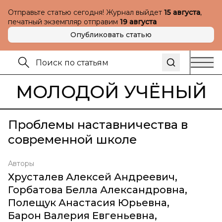
Отправьте статью сегодня! Журнал выйдет
15 августа
,
печатный экземпляр отправим
19 августа
Опубликовать статью
МОЛОДОЙ УЧЁНЫЙ
Проблемы наставничества в
современной школе
Авторы
Хрусталев Алексей Андреевич
,
Горбатова Белла Александровна
,
Полещук Анастасия Юрьевна
,
Барон Валерия Евгеньевна
,