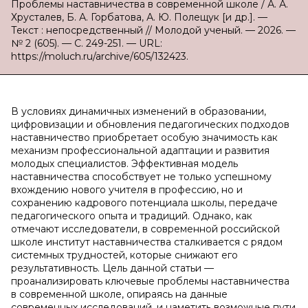
Проблемы наставничества в современной школе / А. А.
Хрусталев, Б. А. Горбатова, А. Ю. Полещук [и др.]. —
Текст : непосредственный // Молодой ученый. — 2026. —
№ 2 (605). — С. 249-251. — URL:
https://moluch.ru/archive/605/132423.
В условиях динамичных изменений в образовании,
цифровизации и обновления педагогических подходов
наставничество приобретает особую значимость как
механизм профессиональной адаптации и развития
молодых специалистов. Эффективная модель
наставничества способствует не только успешному
вхождению нового учителя в профессию, но и
сохранению кадрового потенциала школы, передаче
педагогического опыта и традиций. Однако, как
отмечают исследователи, в современной российской
школе институт наставничества сталкивается с рядом
системных трудностей, которые снижают его
результативность. Цель данной статьи —
проанализировать ключевые проблемы наставничества
в современной школе, опираясь на данные
современных исследований, и наметить возможные пути