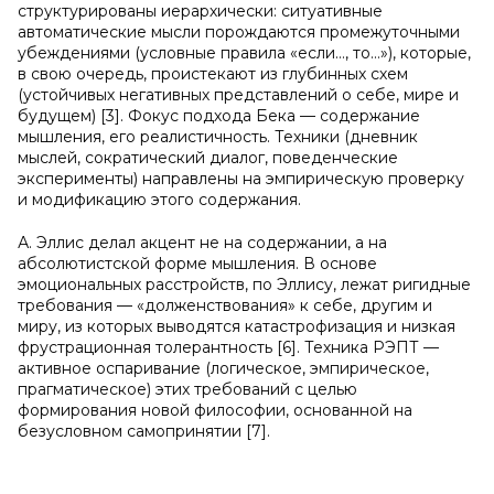
структурированы иерархически: ситуативные
автоматические мысли порождаются промежуточными
убеждениями (условные правила «если…, то…»), которые,
в свою очередь, проистекают из глубинных схем
(устойчивых негативных представлений о себе, мире и
будущем) [3]. Фокус подхода Бека — содержание
мышления, его реалистичность. Техники (дневник
мыслей, сократический диалог, поведенческие
эксперименты) направлены на эмпирическую проверку
и модификацию этого содержания.
А. Эллис делал акцент не на содержании, а на
абсолютистской форме мышления. В основе
эмоциональных расстройств, по Эллису, лежат ригидные
требования — «долженствования» к себе, другим и
миру, из которых выводятся катастрофизация и низкая
фрустрационная толерантность [6]. Техника РЭПТ —
активное оспаривание (логическое, эмпирическое,
прагматическое) этих требований с целью
формирования новой философии, основанной на
безусловном самопринятии [7].