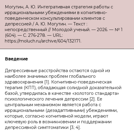
Могутин, А. Ю. Интегративная стратегия работы с
иррациональными убеждениями в когнитивно-
поведенческом консультировании клиентов с
депрессией / А. Ю. Могутин. — Текст :
непосредственный // Молодой ученый. — 2026. — № 1
(604). — С. 276-278. — URL:
https://moluch.ru/archive/604/132171.
Введение
Депрессивные расстройства остаются одной из
наиболее значимых проблем глобального
здравоохранения [1]. Когнитивно-поведенческая
терапия (КПТ), обладающая солидной доказательной
базой, утвердилась в качестве «золотого стандарта»
психологического лечения депрессии [2]. Ее
центральным механизмом является работа с
иррациональными (дезадаптивными) убеждениями,
которые, согласно когнитивной модели, играют
ключевую роль в возникновении и поддержании
депрессивной симптоматики [3; 4].