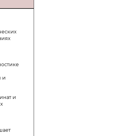
ческих
виях
ностике
 и
инат и
х
шает