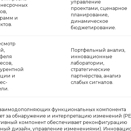
управление
днесрочных
проектами, сценарное
ов,
планирование,
рамм и
динамическое
ктов.
бюджетирование.
есмотр
й,
Портфельный анализ,
феля
инновационные
есов,
лаборатории,
урентной
стратегические
иции и
партнёрства, анализ
ес-
слабых сигналов.
ли.
и взаимодополняющих функциональных компонента
ает за обнаружение и интерпретацию изменений (P
аптивный компонент обеспечивает реконфигурацию
онный дизайн, управление изменениями). Инновац