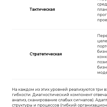
сре
Тактическая
план
прог
прое
Пер
целе
порт
бизн
Стратегическая
конк
поз
бизн
моде
На каждом из этих уровней реализуются тр
гибкости. Диагностический компонент отвеч
анализ, сканирование слабых сигналов). Ад
структуры и процессов (гибкий организаци