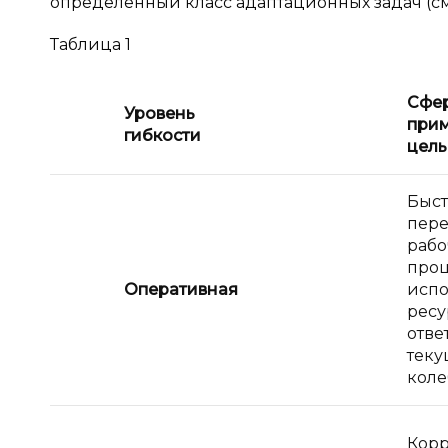
определённый класс адаптационных задач (см.
Таблица 1
Сфе
Уровень
прим
гибкости
цель
Быст
пере
рабо
проц
Оперативная
испо
ресу
отве
тек
коле
Корр