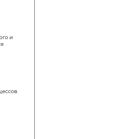
ого и
ся
ессов.