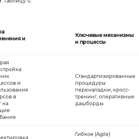
 Таблицу 1).
ра
Ключевые механизмы
енения и
и
процессы
рая
стройка
чих
Стандартизированные
ессов и
процедуры
льзования
переналадки, кросс-
рсов в
тренинг, оперативные
т на
дашборды.
ущие
бания.
Гибкое (Agile)
ектировка