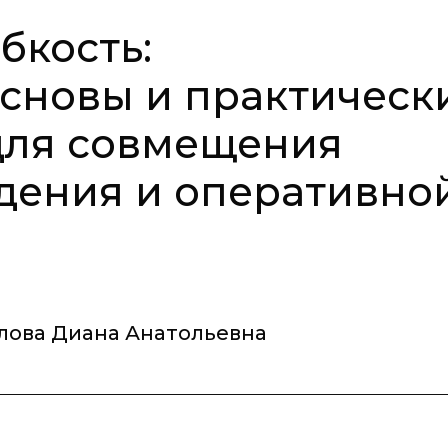
бкость:
сновы и практическ
для совмещения
дения и оперативно
лова Диана Анатольевна