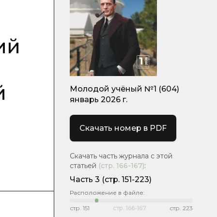
ий
й
Молодой учёный №1 (604)
январь 2026 г.
Скачать номер в PDF
Скачать часть журнала с этой
статьей
(стр.
166-167
)
:
Часть 3
(стр. 151-223)
Расположение в файле:
стр.
151
стр.
166-167
стр.
223