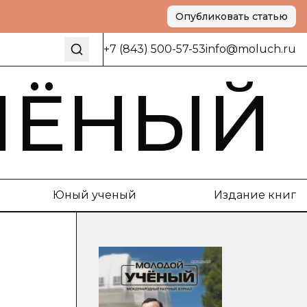
Опубликовать статью
+7 (843) 500-57-53
info@moluch.ru
ЧЁНЫЙ
Юный ученый
Издание книг