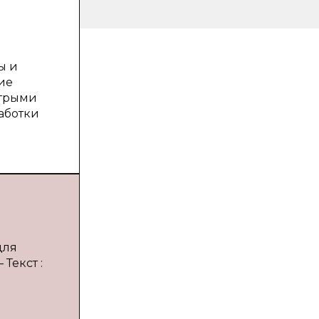
ы и
ие
стрыми
аботки
для
Текст :