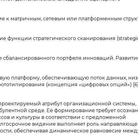
е к матричным, сетевым или платформенным струк
е функции стратегического сканирования (strategi
е сбалансированного портфеля инноваций. Развити
вую платформу, обеспечивающую поток данных, ни
тотипирования (концепция «цифровых опций») [6]
 проектируемый атрибут организационной системы,
булентной среде. Её формирование требует осозна
сов и культуры в соответствии с предложенной
олгосрочное видение выполняет роль направляюще
ности, обеспечивая динамическое равновесие межд