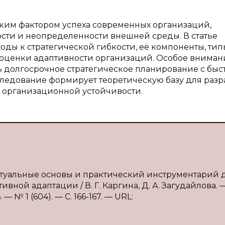
ским фактором успеха современных организаций,
сти и неопределенности внешней среды. В статье
ды к стратегической гибкости, её компоненты, тип
 оценки адаптивности организаций. Особое вниман
ь долгосрочное стратегическое планирование с бы
ледование формирует теоретическую базу для разр
организационной устойчивости.
цептуальные основы и практический инструментарий 
ой адаптации / В. Г. Каргина, Д. А. Загудайлова. — 
№ 1 (604). — С. 166-167. — URL: