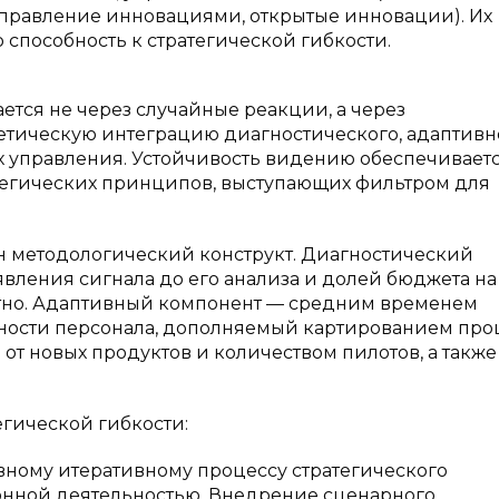
управление инновациями, открытые инновации). Их
 способность к стратегической гибкости.
ется не через случайные реакции, а через
тическую интеграцию диагностического, адаптивн
х управления. Устойчивость видению обеспечивает
тегических принципов, выступающих фильтром для
 методологический конструкт. Диагностический
вления сигнала до его анализа и долей бюджета на
ертно. Адаптивный компонент — средним временем
ости персонала, дополняемый картированием проц
т новых продуктов и количеством пилотов, а также
гической гибкости:
вному итеративному процессу стратегического
онной деятельностью. Внедрение сценарного