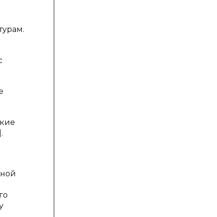
турам.
c
е
зкие
.
нной
го
у