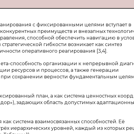
ланирования с фиксированными целями вступает в
 конкурентных преимуществ и внезапных технологи
управления, способной обеспечить навигацию в усло
стратегической гибкости возникает как синтез
чности оперативного реагирования [3,4].
мета-способность организации к непрерывной диаг
ии ресурсов и процессов, а также генерации
 при сохранении верности фундаментальным целям
иксированный план, а как система ценностных коорд
идор»), задающих область допустимых адаптационны
я как система взаимосвязанных способностей. Её
 трёх иерархических уровней, каждый из которых ре