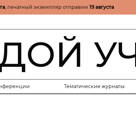
ста
, печатный экземпляр отправим
19 августа
ДОЙ У
нференции
Тематические журналы