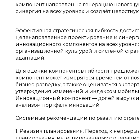
компонент направлен на генерацию нового (
синергия на всех уровнях и создаёт целостную
Эффективная стратегическая гибкость достига
целенаправленное проектирование и синерге
инновационного компонентов на всех уровня
организационной культурой и системой стра
адаптаций.
Для оценки компонентов гибкости предложен
компонент может измеряться временем от поя
бизнес-разведку, а также оцениваться эксп
утверждения изменений и индексом мобильн
Инновационный компонент — долей выручки о
анализом портфеля инноваций.
Системные рекомендации по развитию страте
1. Ревизия планирования. Переход к непреры
планирования, интегрированному с операци